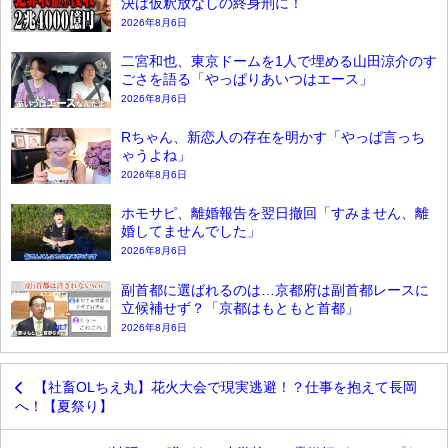
決は仮釈放なしの終身刑に！
2026年8月6日
二宮和也、東京ドームを1人で埋める山田涼介のす
ごさを語る「やっぱりあいつはエース」
2026年8月6日
Rちゃん、新恋人の存在を明かす「やっぱ言っち
ゃうよね」
2026年8月6日
ホモサピ、離婚報告を翌日撤回「すみません、離
婚してませんでした」
2026年8月6日
副首都に選ばれるのは…京都府は副首都レースに
立候補せず？「京都はもともと首都」
2026年8月6日
【社畜OLちえ丸】花火大会で現実逃避！？仕事を抱えて長岡
へ！【夏祭り】