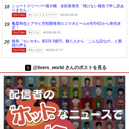
ショートスリーパー堀大輔、全財産喪失「情けない報告で申し訳あ
18
りません」
YouTube
ショートスリーパー
2026.08.03
亀梨和也とアサヒ空想開発局のコラボビールが8月4日から発売決
19
定！
YouTube
ビール
2026.08.03
映画『ちいかわ』初日9.3億円。観た人から「こんな話なの」と困
20
惑の声も
YouTube
ちいかわ
2026.07.27
@livers_world さんのポストを見る