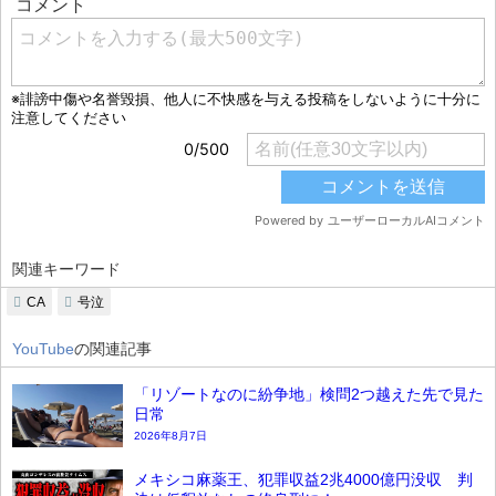
関連キーワード
CA
号泣
YouTube
の関連記事
「リゾートなのに紛争地」検問2つ越えた先で見た
日常
2026年8月7日
メキシコ麻薬王、犯罪収益2兆4000億円没収 判