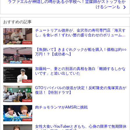
ラファエルが神隠しの噂がある小学校へ！霊媒師がストップをか
けるシーンも
おすすめの記事
チュートリアル徳井が、金沢市の寿司専門店「海天す
し」を食レポ！ずわい蟹の盛り合わせのボリュームに
ご満悦
YouTube
【魚捌いて】きまぐれクックが船を購入！価格は約○○
万円！？【成功者へ】
YouTube
加藤純一、妻との別居の真相を激白「離婚するしかな
いです」と追い出していた
YouTube
GTOリバイバルの放送が決定！反町隆史の鬼塚英吉が
復活！【特別ドラマ】
YouTube
肉チョモランマがAMSRに挑戦
YouTube
女性大食いYouTuberとぎもち、心身の限界で無期限休