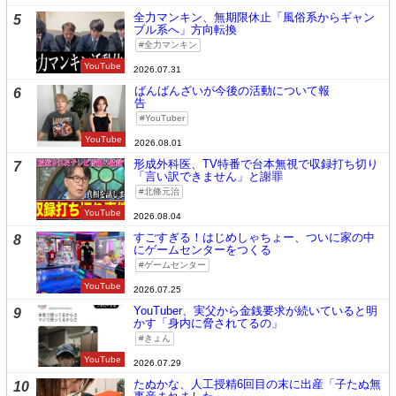
全力マンキン、無期限休止「風俗系からギャン
5
ブル系へ」方向転換
全力マンキン
YouTube
2026.07.31
ばんばんざいが今後の活動について報
6
告
YouTuber
YouTube
2026.08.01
形成外科医、TV特番で台本無視で収録打ち切り
7
「言い訳できません」と謝罪
北條元治
YouTube
2026.08.04
すごすぎる！はじめしゃちょー、ついに家の中
8
にゲームセンターをつくる
ゲームセンター
YouTube
2026.07.25
YouTuber、実父から金銭要求が続いていると明
9
かす「身内に脅されてるの」
きょん
YouTube
2026.07.29
たぬかな、人工授精6回目の末に出産「子たぬ無
10