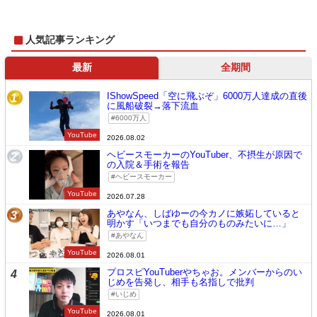
人気記事ランキング
最新
全期間
IShowSpeed「空に飛ぶぞ」6000万人達成の直後
1
に風船破裂→落下流血
6000万人
YouTube
2026.08.02
ヘビースモーカーのYouTuber、不摂生が原因で
2
の入院＆手術を報告
ヘビースモーカー
YouTube
2026.07.28
あやなん、しばゆーの今カノに嫉妬していると
3
明かす「いつまでも自分のものみたいに…」
あやなん
YouTube
2026.08.01
プロスピYouTuberやちゃお。メンバーからのい
4
じめを告発し、相手も名指しで批判
いじめ
YouTube
2026.08.01