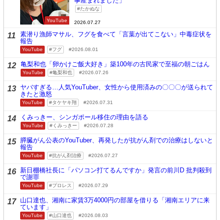
事産まれました」
たかぬな
YouTube
2026.07.27
素潜り漁師マサル、フグを食べて「言葉が出てこない」中毒症状を
11
報告
YouTube
フグ
2026.08.01
亀梨和也「卵かけご飯大好き」築100年の古民家で至福の朝ごはん
12
YouTube
亀梨和也
2026.07.26
ヤバすぎる…人気YouTuber、女性から使用済みの〇〇〇が送られて
13
きたと激怒
YouTube
タケヤキ翔
2026.07.31
くみっきー、シンガポール移住の理由を語る
14
YouTube
くみっきー
2026.07.28
膵臓がん公表のYouTuber、再発したが抗がん剤での治療はしないと
15
報告
YouTube
抗がん剤治療
2026.07.27
新日棚橋社長に「パソコン打てるんですか」発言の前川D 批判殺到
16
で謝罪
YouTube
プロレス
2026.07.29
山口達也、湘南に家賃3万4000円の部屋を借りる「湘南エリアに来
17
ています」
YouTube
山口達也
2026.08.03