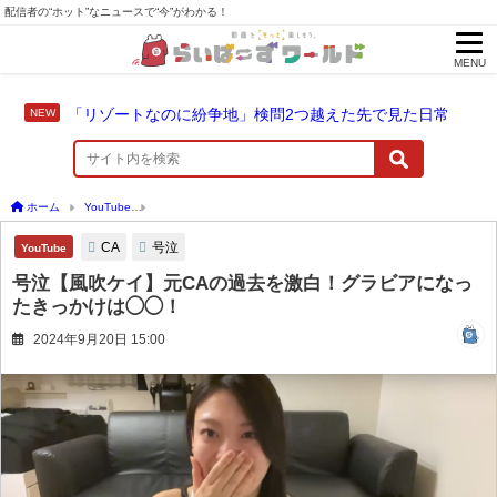
配信者の“ホット”なニュースで“今”がわかる！
MENU
「リゾートなのに紛争地」検問2つ越えた先で見た日常
ホーム
YouTube
号泣【風吹ケイ】元CAの過去を激白！グラビアになったきっかけは
CA
号泣
YouTube
号泣【風吹ケイ】元CAの過去を激白！グラビアになっ
たきっかけは◯◯！
2024年9月20日 15:00