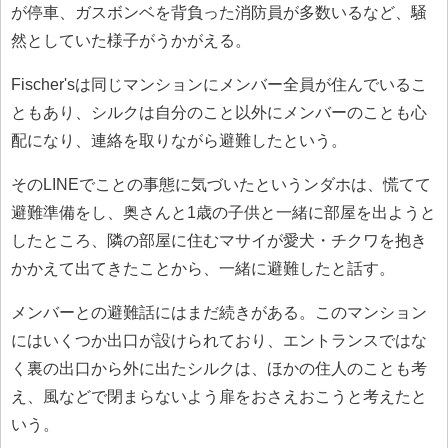
が停車、ガスボンベを背負った消防員が多数いるなど、騒
然としていた様子がうかがえる。
Fischer'sは同じマンションにメンバー全員が住んでいるこ
ともあり、シルクは自分のこと以外にメンバーのことも心
配になり、連絡を取りながら避難したという。
そのLINEでことの事態に気づいたというンダホは、慌てて
避難準備をし、奥さんと1歳の子供と一緒に部屋を出ようと
したところ、隣の部屋に住むマサイが愛犬・チクワを抱き
かかえて出てきたことから、一緒に避難したと話す。
メンバーとの避難話にはまだ続きがある。このマンション
にはいくつか出口が設けられており、エントランスではな
く裏の出口から外に出たシルクは、ほかの住人のことも考
え、風などで閉まらないよう扉をおさえおこうと考えたと
いう。