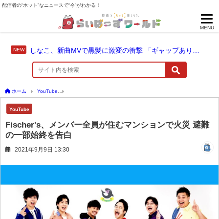
配信者の“ホット”なニュースで“今”がわかる！
MENU
しなこ、新曲MVで黒髪に激変の衝撃 「ギャップありすぎ」の声
ホーム
YouTube
Fischer's、メンバー全員が住むマンションで火災 避難の一部始終を
YouTube
Fischer's、メンバー全員が住むマンションで火災 避難
の一部始終を告白
2021年9月9日 13:30