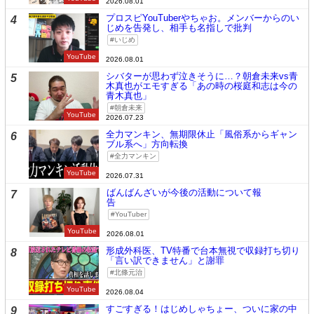
2026.08.01
プロスピYouTuberやちゃお。メンバーからのい
4
じめを告発し、相手も名指しで批判
いじめ
YouTube
2026.08.01
シバターが思わず泣きそうに…？朝倉未来vs青
5
木真也がエモすぎる「あの時の桜庭和志は今の
青木真也」
朝倉未来
YouTube
2026.07.23
全力マンキン、無期限休止「風俗系からギャン
6
ブル系へ」方向転換
全力マンキン
YouTube
2026.07.31
ばんばんざいが今後の活動について報
7
告
YouTuber
YouTube
2026.08.01
形成外科医、TV特番で台本無視で収録打ち切り
8
「言い訳できません」と謝罪
北條元治
YouTube
2026.08.04
すごすぎる！はじめしゃちょー、ついに家の中
9