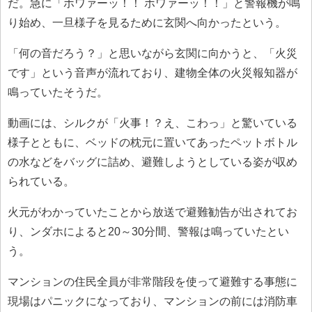
だ。急に「ホワァーッ！！ ホワァーッ！！」と警報機が鳴
り始め、一旦様子を見るために玄関へ向かったという。
「何の音だろう？」と思いながら玄関に向かうと、「火災
です」という音声が流れており、建物全体の火災報知器が
鳴っていたそうだ。
動画には、シルクが「火事！？え、こわっ」と驚いている
様子とともに、ベッドの枕元に置いてあったペットボトル
の水などをバッグに詰め、避難しようとしている姿が収め
られている。
火元がわかっていたことから放送で避難勧告が出されてお
り、ンダホによると20～30分間、警報は鳴っていたとい
う。
マンションの住民全員が非常階段を使って避難する事態に
現場はパニックになっており、マンションの前には消防車