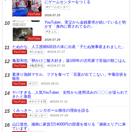
にゲームセンターをつくる
ゲームセンター
YouTube
2026.07.25
YouTuber、実父から金銭要求が続いていると明
10
かす「身内に脅されてるの」
きょん
YouTube
2026.07.29
たぬかな、人工授精6回目の末に出産「子たぬ無事産まれました」
11
YouTube
たかぬな
2026.07.27
亀梨和也「卵かけご飯大好き」築100年の古民家で至福の朝ごはん
12
YouTube
亀梨和也
2026.07.26
素潜り漁師マサル、フグを食べて「言葉が出てこない」中毒症状を
13
報告
YouTube
フグ
2026.08.01
ヤバすぎる…人気YouTuber、女性から使用済みの〇〇〇が送られて
14
きたと激怒
YouTube
タケヤキ翔
2026.07.31
くみっきー、シンガポール移住の理由を語る
15
YouTube
くみっきー
2026.07.28
山口達也、湘南に家賃3万4000円の部屋を借りる「湘南エリアに来
16
ています」