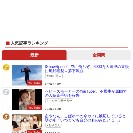
人気記事ランキング
最新
全期間
IShowSpeed「空に飛ぶぞ」6000万人達成の直後
1
に風船破裂→落下流血
6000万人
YouTube
2026.08.02
ヘビースモーカーのYouTuber、不摂生が原因で
2
の入院＆手術を報告
ヘビースモーカー
YouTube
2026.07.28
あやなん、しばゆーの今カノに嫉妬していると
3
明かす「いつまでも自分のものみたいに…」
あやなん
YouTube