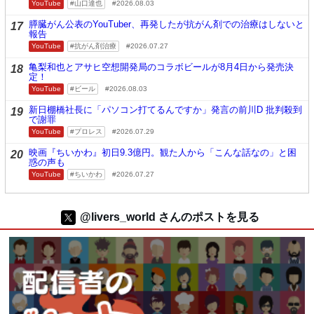
YouTube
山口達也
2026.08.03
膵臓がん公表のYouTuber、再発したが抗がん剤での治療はしないと
17
報告
YouTube
抗がん剤治療
2026.07.27
亀梨和也とアサヒ空想開発局のコラボビールが8月4日から発売決
18
定！
YouTube
ビール
2026.08.03
新日棚橋社長に「パソコン打てるんですか」発言の前川D 批判殺到
19
で謝罪
YouTube
プロレス
2026.07.29
映画『ちいかわ』初日9.3億円。観た人から「こんな話なの」と困
20
惑の声も
YouTube
ちいかわ
2026.07.27
@livers_world さんのポストを見る