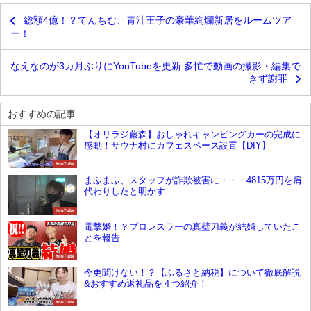
総額4億！？てんちむ、青汁王子の豪華絢爛新居をルームツア
ー！
なえなのが3カ月ぶりにYouTubeを更新 多忙で動画の撮影・編集で
きず謝罪
おすすめの記事
【オリラジ藤森】おしゃれキャンピングカーの完成に
感動！サウナ村にカフェスペース設置【DIY】
YouTube
まふまふ、スタッフが詐欺被害に・・・4815万円を肩
代わりしたと明かす
YouTube
電撃婚！？プロレスラーの真壁刀義が結婚していたこ
とを報告
YouTube
今更聞けない！？【ふるさと納税】について徹底解説
&おすすめ返礼品を４つ紹介！
YouTube