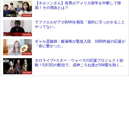
【ネルソンさん】長男がアメリカ留学を中断して帰
国！その理由とは？
YouTube
ラファエルがアカBANを報告「規約に引っかかること
やってない」
YouTube
ギャル霊媒師・飯塚唯が緊急入院 1000件超の応援が
「命に繋がった」
YouTube
ホロライブ×スター・ウォーズの応援プロジェクト始
動！5月3日の配信で、戌神ころね達がSW愛を熱く語
る！
YouTube