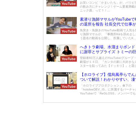
お笑いコンビ「かまいたち」が、パリピ
YouTube
の飲み方にチャレンジ！ゲーム要素満載
ニック酒」って？！...
素潜り漁師マサルがYouTubeでK
の退所を報告 社長交代で仕事
滅の現状に「こんな終わりかた
魚突き・魚捌きのYouTube動画で人気
YouTube
ちょっと悲しい」
り漁師マサルが、『事務所Kiiiを辞めま
う題名の動画を公開し、所属していたK..
へきトラ劇場、水溜まりボンド
に謝罪とサプライズ トミーの
ターをプレゼント
登録者60万人越えのYouTuberグループ
YouTube
劇場が１４日、『カンタの家に大好きな
スターを貼ってみた【ドッキリ】』と題した
【ホロライブ】儒烏風亭らでん
ついて解説！わかりやすい、凄
話題に！
「ホロライブプロダクション」傘下の
YouTube
「hololiveDEV_IS」に所属するバーチャ
YouTuberで「ReGLOSS」メンバーでも