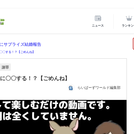
ニュース
ランキン
にサプライズ結婚報告
PTに〇〇する！？【ごめんね】
謝罪
GPTに〇〇する！？【ごめんね】
らいばーずワールド編集部