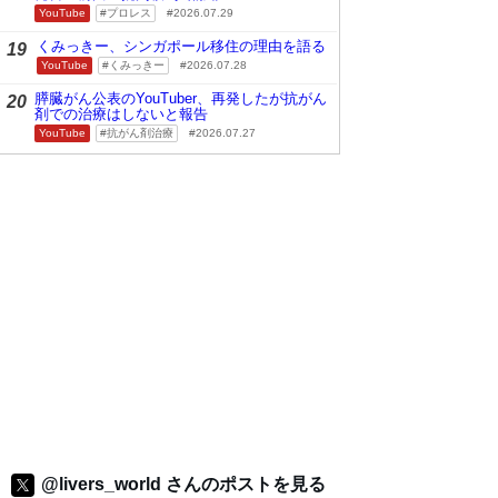
YouTube
プロレス
2026.07.29
くみっきー、シンガポール移住の理由を語る
19
YouTube
くみっきー
2026.07.28
膵臓がん公表のYouTuber、再発したが抗がん
20
剤での治療はしないと報告
YouTube
抗がん剤治療
2026.07.27
@livers_world さんのポストを見る