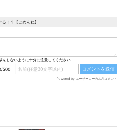
〇〇する！？【ごめんね】