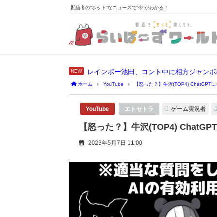
配信者の“ホット”なニュースで“今”がわかる！
レインボー池田、コント中に相方ジャンボ
ホーム
YouTube
【怒った？】牛沢(TOP4) ChatG
ゲーム実況者
YouTube
エトセトラ
【怒った？】牛沢(TOP4) Chat
2023年5月7日 11:00