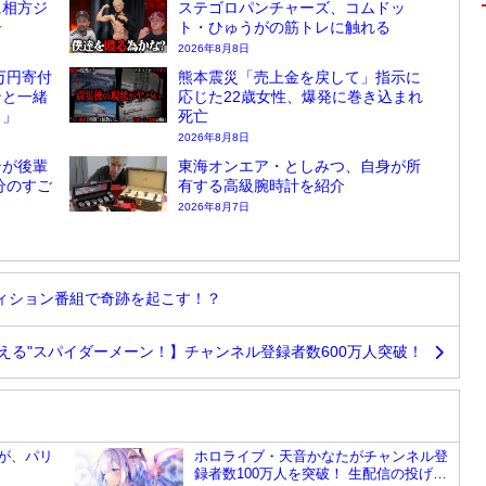
に相方ジ
ステゴロパンチャーズ、コムドッ
告
ト・ひゅうがの筋トレに触れる
2026年8月8日
万円寄付
熊本震災「売上金を戻して」指示に
ンと一緒
応じた22歳女性、爆発に巻き込まれ
？」
死亡
2026年8月8日
ンが後輩
東海オンエア・としみつ、自身が所
分のすご
有する高級腕時計を紹介
2026年8月7日
ィション番組で奇跡を起こす！？
笑える"スパイダーメーン！】チャンネル登録者数600万人突破！
が、パリ
ホロライブ・天音かなたがチャンネル登
録者数100万人を突破！ 生配信の投げ銭