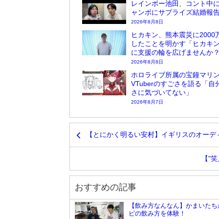
レインボー池田、コント中
ャンボにサプライズ結婚報
2026年8月8日
ヒカキン、熊本震災に2000
したことを明かす「ヒカキ
に支援の輪を広げませんか
2026年8月8日
ホロライブ所属の宝鐘マリ
VTuberのすごさを語る「自
さに気づいてない」
2026年8月7日
【とにかく明るい安村】イギリスのオーデ
【"
おすすめの記事
【飲み方なんなん】かまいたち
ピの飲み方を体験！