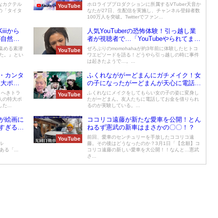
総額は465万2千円
なカクテル
ホロライブプロダクションに所属するVTuber天音か
YouTube
の「タイタ
なたが27日、生配信を実施し、チャンネル登録者数
100万人を突破。Twitterでファン...
iiiから
人気YouTuberの恐怖体験！引っ越し業
が自然消
者が視聴者で…「YouTubeやられてます
になって
よね？」
を集める素潜
ぜろぷりのmomohahaが約3年前に体験したヒトコ
YouTube
した。』とい
ワエピソードを語る！どうやら引っ越しの時に事件
.
は起きたようで…。...
・カンタ
ふくれなががーどまんにガチメイク！女
巨大ポス
の子になったがーどまんが天心に電話す
ると…
・へきトラ
ふくれなにメイクをしてもらい女の子の姿に変身し
YouTube
人の特大ポ
たがーどまん。友人たちに電話してお金を借りられ
...
るのか実験している。...
が絵画に
ココリコ遠藤が新たな愛車を公開！とん
すぎると
ねるず憲武の新車はまさかの〇〇！？
前回、愛車のセンチュリーを手放したココリコ遠
YouTube
ル
藤。その後はどうなったのか？3月1日「【念願】コ
ある「...
コリコ遠藤の新しい愛車を大公開！！なんと…憲武
さ...