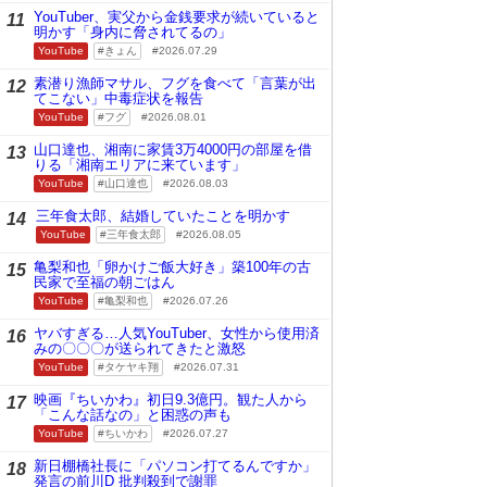
YouTuber、実父から金銭要求が続いていると
11
明かす「身内に脅されてるの」
YouTube
きょん
2026.07.29
素潜り漁師マサル、フグを食べて「言葉が出
12
てこない」中毒症状を報告
YouTube
フグ
2026.08.01
山口達也、湘南に家賃3万4000円の部屋を借
13
りる「湘南エリアに来ています」
YouTube
山口達也
2026.08.03
三年食太郎、結婚していたことを明かす
14
YouTube
三年食太郎
2026.08.05
亀梨和也「卵かけご飯大好き」築100年の古
15
民家で至福の朝ごはん
YouTube
亀梨和也
2026.07.26
ヤバすぎる…人気YouTuber、女性から使用済
16
みの〇〇〇が送られてきたと激怒
YouTube
タケヤキ翔
2026.07.31
映画『ちいかわ』初日9.3億円。観た人から
17
「こんな話なの」と困惑の声も
YouTube
ちいかわ
2026.07.27
新日棚橋社長に「パソコン打てるんですか」
18
発言の前川D 批判殺到で謝罪