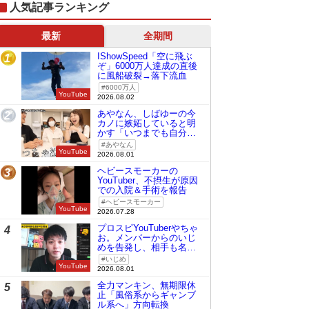
人気記事ランキング
最新
全期間
IShowSpeed「空に飛ぶ
1
ぞ」6000万人達成の直後
に風船破裂→落下流血
6000万人
YouTube
2026.08.02
あやなん、しばゆーの今
2
カノに嫉妬していると明
かす「いつまでも自分の
ものみたいに…」
あやなん
YouTube
2026.08.01
ヘビースモーカーの
3
YouTuber、不摂生が原因
での入院＆手術を報告
ヘビースモーカー
YouTube
2026.07.28
プロスピYouTuberやちゃ
4
お。メンバーからのいじ
めを告発し、相手も名指
しで批判
いじめ
YouTube
2026.08.01
全力マンキン、無期限休
5
止「風俗系からギャンブ
ル系へ」方向転換