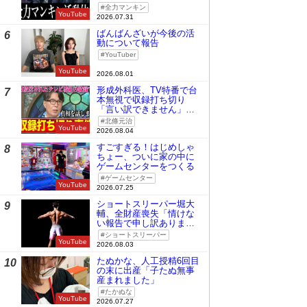
全力マンキン
YouTube
2026.07.31
ばんばんざいが今後の活
6
動について報告
YouTuber
YouTube
2026.08.01
形成外科医、TV特番で台
7
本無視で収録打ち切り
「言い訳できません」と
謝罪
北條元治
YouTube
2026.08.04
すごすぎる！はじめしゃ
8
ちょー、ついに家の中に
ゲームセンターをつくる
ゲームセンター
YouTube
2026.07.25
ショートスリーパー堀大
9
輔、全財産喪失「情けな
い報告で申し訳ありませ
ん」
ショートスリーパー
YouTube
2026.08.03
たぬかな、人工授精6回目
10
の末に出産「子たぬ無事
産まれました」
たかぬな
YouTube
2026.07.27