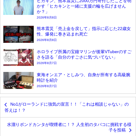
ヒカキン、熊本震災に2000万円寄付したことを明
かす「ヒカキンと一緒に支援の輪を広げません
か？」
2026年8月8日
熊本震災「売上金を戻して」指示に応じた22歳女
性、爆発に巻き込まれ死亡
2026年8月8日
ホロライブ所属の宝鐘マリンが後輩VTuberのすご
さを語る「自分のすごさに気づいてない」
2026年8月7日
東海オンエア・としみつ、自身が所有する高級腕
時計を紹介
2026年8月7日
No1がローランドに強気の宣言！！「これは相談じゃない」の
答えは！？
水溜りボンドカンタが喫煙者に！？ 人生初のタバコに挑戦する様
子を投稿