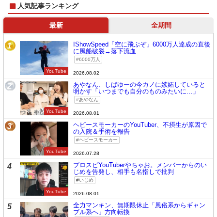
人気記事ランキング
最新
全期間
IShowSpeed「空に飛ぶぞ」6000万人達成の直後
1
に風船破裂→落下流血
6000万人
YouTube
2026.08.02
あやなん、しばゆーの今カノに嫉妬していると
2
明かす「いつまでも自分のものみたいに…」
あやなん
YouTube
2026.08.01
ヘビースモーカーのYouTuber、不摂生が原因で
3
の入院＆手術を報告
ヘビースモーカー
YouTube
2026.07.28
プロスピYouTuberやちゃお。メンバーからのい
4
じめを告発し、相手も名指しで批判
いじめ
YouTube
2026.08.01
全力マンキン、無期限休止「風俗系からギャン
5
ブル系へ」方向転換