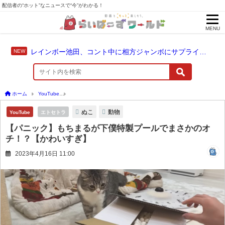
配信者の“ホット”なニュースで“今”がわかる！
MENU
レインボー池田、コント中に相方ジャンボにサプライズ結婚報告
ホーム
YouTube
【パニック】もちまるが下僕特製プールでまさかのオチ！？【かわ
ぬこ
動物
YouTube
エトセトラ
【パニック】もちまるが下僕特製プールでまさかのオ
チ！？【かわいすぎ】
2023年4月16日 11:00