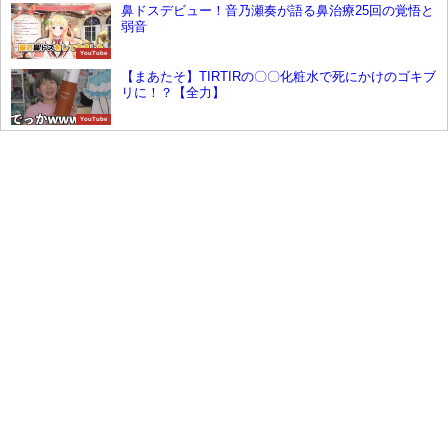
鼻ドスデビュー！音乃瀬奏が語る鼻治療25回の覚悟と
弱音
YouTube
【まあたそ】TIRTIRの〇〇化粧水で死にかけのゴキブ
リに！？【全力】
YouTube