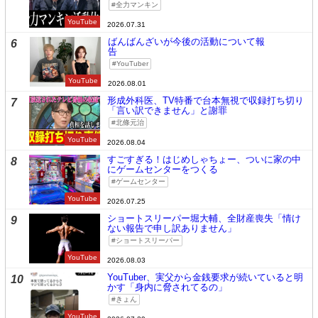
全力マンキン
YouTube
2026.07.31
ばんばんざいが今後の活動について報
6
告
YouTuber
YouTube
2026.08.01
形成外科医、TV特番で台本無視で収録打ち切り
7
「言い訳できません」と謝罪
北條元治
YouTube
2026.08.04
すごすぎる！はじめしゃちょー、ついに家の中
8
にゲームセンターをつくる
ゲームセンター
YouTube
2026.07.25
ショートスリーパー堀大輔、全財産喪失「情け
9
ない報告で申し訳ありません」
ショートスリーパー
YouTube
2026.08.03
YouTuber、実父から金銭要求が続いていると明
10
かす「身内に脅されてるの」
きょん
YouTube