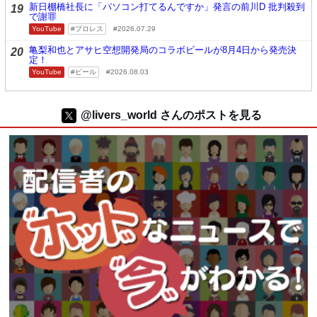
新日棚橋社長に「パソコン打てるんですか」発言の前川D 批判殺到
19
で謝罪
YouTube
プロレス
2026.07.29
亀梨和也とアサヒ空想開発局のコラボビールが8月4日から発売決
20
定！
YouTube
ビール
2026.08.03
@livers_world さんのポストを見る