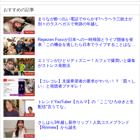
おすすめの記事
まりなが酔っ払い電話でやらかす!ヘラヘラ三銃士が
別々のラスベガスで奇跡の年越し
YouTube
Repezen Foxxが日本への一時帰国とライブ開催を発
表「この機会を逃したら日本でライブすることはな
い」
YouTube
エミリンがひとりディズニー！カフェで爆買いと爆食
がストレス発散法
YouTube
【コレコレ】支援希望者の要求がヤバい！？「図々し
い」と視聴者ブチギレ！
YouTube
トレンドYouTuber【カルマ】の「ここ"ひろゆきと生
配信"言うてな」
YouTube
さしはら3年越し新作リップ！人気コスメブランド
【Ririmew】から誕生
YouTube