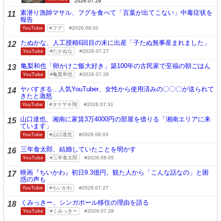
2026.07.29
素潜り漁師マサル、フグを食べて「言葉が出てこない」中毒症状を
11
報告
YouTube
フグ
2026.08.01
たぬかな、人工授精6回目の末に出産「子たぬ無事産まれました」
12
YouTube
たかぬな
2026.07.27
亀梨和也「卵かけご飯大好き」築100年の古民家で至福の朝ごはん
13
YouTube
亀梨和也
2026.07.26
ヤバすぎる…人気YouTuber、女性から使用済みの〇〇〇が送られて
14
きたと激怒
YouTube
タケヤキ翔
2026.07.31
山口達也、湘南に家賃3万4000円の部屋を借りる「湘南エリアに来
15
ています」
YouTube
山口達也
2026.08.03
三年食太郎、結婚していたことを明かす
16
YouTube
三年食太郎
2026.08.05
映画『ちいかわ』初日9.3億円。観た人から「こんな話なの」と困
17
惑の声も
YouTube
ちいかわ
2026.07.27
くみっきー、シンガポール移住の理由を語る
18
YouTube
くみっきー
2026.07.28