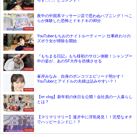
らず〇〇」とコメント！
YouTube
夜中の中国系マッサージ店で思わぬハプニング！ぺこ
らが体験した恐怖とドキドキの90分
YouTube
YouTuberもちおのナイトルーティーン 仕事終わりの
ズボラ女が掃除を開始
YouTube
『もちまる日記』もち様初のサロン体験！シャンプー
中の姿が、あのSF大作を彷彿させる
YouTube
峯岸みなみ、自身のポンコツエピソード明かす！
YouTuberとアイドルの夫婦は詰みやすい？！
YouTube
【rrr vlog】新年初の休日を公開！会社員の一人暮らし
とは？
YouTube
【マリマリマリー】漫才中に浮気発見！！完璧なオチ
でハッピーエンドに！？
YouTube