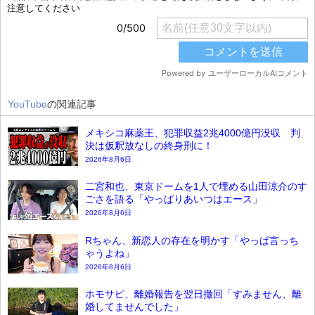
YouTube
の関連記事
メキシコ麻薬王、犯罪収益2兆4000億円没収 判
決は仮釈放なしの終身刑に！
2026年8月6日
二宮和也、東京ドームを1人で埋める山田涼介のす
ごさを語る「やっぱりあいつはエース」
2026年8月6日
Rちゃん、新恋人の存在を明かす「やっぱ言っち
ゃうよね」
2026年8月6日
ホモサピ、離婚報告を翌日撤回「すみません、離
婚してませんでした」