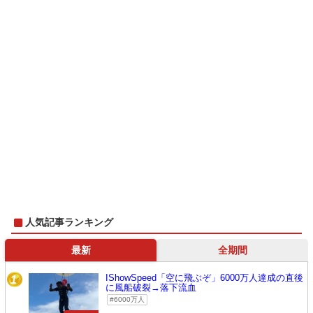
人気記事ランキング
最新
全期間
IShowSpeed「空に飛ぶぞ」6000万人達成の直後
1
に風船破裂→落下流血
6000万人