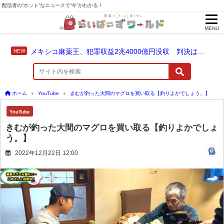
配信者の“ホット”なニュースで“今”がわかる！
MENU
メキシコ麻薬王、犯罪収益2兆4000億円没収 判決は仮釈放なしの終身刑に！
ホーム
YouTube
きむが釣った大間のマグロを買い取る【釣りよかでしょう。】
YouTube
きむが釣った大間のマグロを買い取る【釣りよかでしょ
う。】
2022年12月22日 12:00