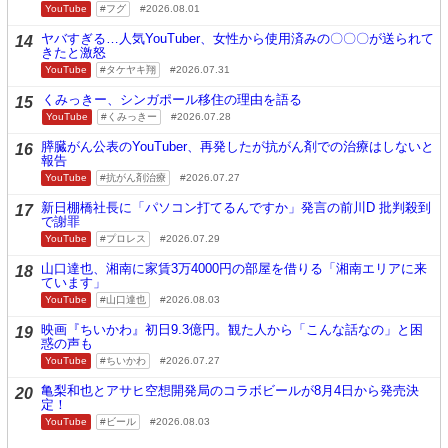
YouTube
フグ
2026.08.01
ヤバすぎる…人気YouTuber、女性から使用済みの〇〇〇が送られて
14
きたと激怒
YouTube
タケヤキ翔
2026.07.31
くみっきー、シンガポール移住の理由を語る
15
YouTube
くみっきー
2026.07.28
膵臓がん公表のYouTuber、再発したが抗がん剤での治療はしないと
16
報告
YouTube
抗がん剤治療
2026.07.27
新日棚橋社長に「パソコン打てるんですか」発言の前川D 批判殺到
17
で謝罪
YouTube
プロレス
2026.07.29
山口達也、湘南に家賃3万4000円の部屋を借りる「湘南エリアに来
18
ています」
YouTube
山口達也
2026.08.03
映画『ちいかわ』初日9.3億円。観た人から「こんな話なの」と困
19
惑の声も
YouTube
ちいかわ
2026.07.27
亀梨和也とアサヒ空想開発局のコラボビールが8月4日から発売決
20
定！
YouTube
ビール
2026.08.03