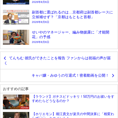
2026年8月6日
副首都に選ばれるのは…京都府は副首都レースに
立候補せず？「京都はもともと首都」
2026年8月6日
せいやのマネージャー、編み物披露に「才能開
花」の予感
2026年8月6日
てんちむ 彼氏ができたことを報告 ファンからは祝福の声が届
く
キャバ嬢・みゆうの引退式！密着動画を公開！
おすすめの記事
【ラランド】ガチスピドッキリ！50万円のお祓いをす
すめたらどうなるのか？
YouTube
【ホリエモン】堀江貴文が楽天の中間決算に「相変わ