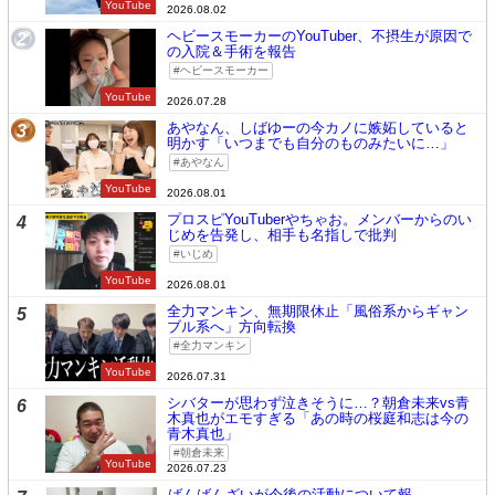
YouTube
2026.08.02
ヘビースモーカーのYouTuber、不摂生が原因で
2
の入院＆手術を報告
ヘビースモーカー
YouTube
2026.07.28
あやなん、しばゆーの今カノに嫉妬していると
3
明かす「いつまでも自分のものみたいに…」
あやなん
YouTube
2026.08.01
プロスピYouTuberやちゃお。メンバーからのい
4
じめを告発し、相手も名指しで批判
いじめ
YouTube
2026.08.01
全力マンキン、無期限休止「風俗系からギャン
5
ブル系へ」方向転換
全力マンキン
YouTube
2026.07.31
シバターが思わず泣きそうに…？朝倉未来vs青
6
木真也がエモすぎる「あの時の桜庭和志は今の
青木真也」
朝倉未来
YouTube
2026.07.23
ばんばんざいが今後の活動について報