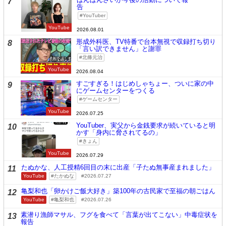
7
告
YouTuber
YouTube
2026.08.01
形成外科医、TV特番で台本無視で収録打ち切り
8
「言い訳できません」と謝罪
北條元治
YouTube
2026.08.04
すごすぎる！はじめしゃちょー、ついに家の中
9
にゲームセンターをつくる
ゲームセンター
YouTube
2026.07.25
YouTuber、実父から金銭要求が続いていると明
10
かす「身内に脅されてるの」
きょん
YouTube
2026.07.29
たぬかな、人工授精6回目の末に出産「子たぬ無事産まれました」
11
YouTube
たかぬな
2026.07.27
亀梨和也「卵かけご飯大好き」築100年の古民家で至福の朝ごはん
12
YouTube
亀梨和也
2026.07.26
素潜り漁師マサル、フグを食べて「言葉が出てこない」中毒症状を
13
報告