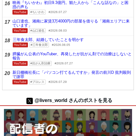
映画『ちいかわ』初日9.3億円。観た人から「こんな話なの」と困
16
惑の声も
YouTube
ちいかわ
2026.07.27
山口達也、湘南に家賃3万4000円の部屋を借りる「湘南エリアに来
17
ています」
YouTube
山口達也
2026.08.03
三年食太郎、結婚していたことを明かす
18
YouTube
三年食太郎
2026.08.05
膵臓がん公表のYouTuber、再発したが抗がん剤での治療はしないと
19
報告
YouTube
抗がん剤治療
2026.07.27
新日棚橋社長に「パソコン打てるんですか」発言の前川D 批判殺到
20
で謝罪
YouTube
プロレス
2026.07.29
@livers_world さんのポストを見る