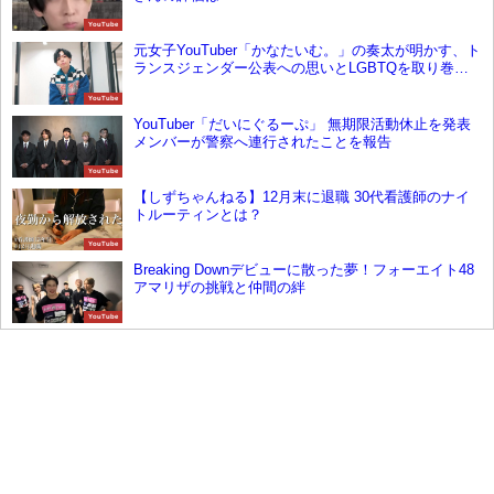
YouTube
元女子YouTuber「かなたいむ。」の奏太が明かす、ト
ランスジェンダー公表への思いとLGBTQを取り巻く
日本の現状
YouTube
YouTuber「だいにぐるーぷ」 無期限活動休止を発表
メンバーが警察へ連行されたことを報告
YouTube
【しずちゃんねる】12月末に退職 30代看護師のナイ
トルーティンとは？
YouTube
Breaking Downデビューに散った夢！フォーエイト48
アマリザの挑戦と仲間の絆
YouTube