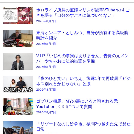
ホロライブ所属の宝鐘マリンが後輩VTuberのすご
さを語る「自分のすごさに気づいてない」
2026年8月7日
東海オンエア・としみつ、自身が所有する高級腕
時計を紹介
2026年8月7日
V.I.P「いじめの事実はありません」告発の元メン
バーやちゃおに法的措置を準備
2026年8月7日
『夜のひと笑い』いちえ、復縁1年で再破局「ビジ
ネス別れとかじゃない」と涙
2026年8月7日
ゴブリン相馬、MYの裏にいると噂される元
YouTuber〇〇〇について質問
2026年8月7日
「リゾートなのに紛争地」検問2つ越えた先で見た
日常