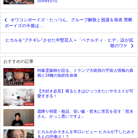
2026年8月7日
オワコンボーイズ・たっつん、グループ解散と脱退を発表 禁断
ボーイズの今後は…
ヒカルを“ブチギレ”させた中堅芸人＝「ペナルティ・ヒデ」説が拡
散のワケ
おすすめの記事
特級霊媒師が語る、トランプ大統領の宇宙人情報の真
相と24種の知的生命体
YouTube
【犬好き必見】寝るときはひっつきたいサモエドが可
愛すぎる！
YouTube
霜降り明星・粗品、笑い飯・哲夫に苦言を呈す「哲夫
さん、かっこ悪いですよ」
YouTube
ヒカルがみそきんを辛口レビュー ヒカルが下したみそ
きんの評価は！？