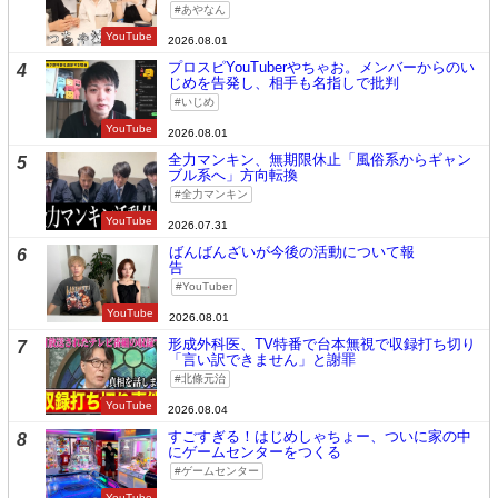
あやなん
YouTube
2026.08.01
プロスピYouTuberやちゃお。メンバーからのい
4
じめを告発し、相手も名指しで批判
いじめ
YouTube
2026.08.01
全力マンキン、無期限休止「風俗系からギャン
5
ブル系へ」方向転換
全力マンキン
YouTube
2026.07.31
ばんばんざいが今後の活動について報
6
告
YouTuber
YouTube
2026.08.01
形成外科医、TV特番で台本無視で収録打ち切り
7
「言い訳できません」と謝罪
北條元治
YouTube
2026.08.04
すごすぎる！はじめしゃちょー、ついに家の中
8
にゲームセンターをつくる
ゲームセンター
YouTube