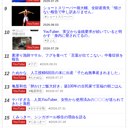
2026.07.25
ショートスリーパー堀大輔、全財産喪失「情け
9
ない報告で申し訳ありません」
ショートスリーパー
YouTube
2026.08.03
YouTuber、実父から金銭要求が続いていると明
10
かす「身内に脅されてるの」
きょん
YouTube
2026.07.29
素潜り漁師マサル、フグを食べて「言葉が出てこない」中毒症状を
11
報告
YouTube
フグ
2026.08.01
たぬかな、人工授精6回目の末に出産「子たぬ無事産まれました」
12
YouTube
たかぬな
2026.07.27
亀梨和也「卵かけご飯大好き」築100年の古民家で至福の朝ごはん
13
YouTube
亀梨和也
2026.07.26
ヤバすぎる…人気YouTuber、女性から使用済みの〇〇〇が送られて
14
きたと激怒
YouTube
タケヤキ翔
2026.07.31
くみっきー、シンガポール移住の理由を語る
15
YouTube
くみっきー
2026.07.28