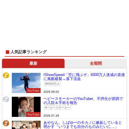
人気記事ランキング
最新
全期間
IShowSpeed「空に飛ぶぞ」6000万人達成の直後
1
に風船破裂→落下流血
6000万人
YouTube
2026.08.02
ヘビースモーカーのYouTuber、不摂生が原因で
2
の入院＆手術を報告
ヘビースモーカー
YouTube
2026.07.28
あやなん、しばゆーの今カノに嫉妬していると
3
明かす「いつまでも自分のものみたいに…」