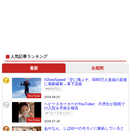
人気記事ランキング
最新
全期間
IShowSpeed「空に飛ぶぞ」6000万人達成の直後
1
に風船破裂→落下流血
6000万人
YouTube
2026.08.02
ヘビースモーカーのYouTuber、不摂生が原因で
2
の入院＆手術を報告
ヘビースモーカー
YouTube
2026.07.28
あやなん、しばゆーの今カノに嫉妬していると
3