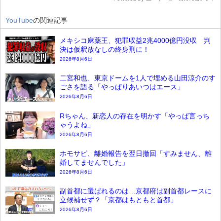
YouTube
の関連記事
メキシコ麻薬王、犯罪収益2兆4000億円没収 判
決は仮釈放なしの終身刑に！
2026年8月6日
二宮和也、東京ドームを1人で埋める山田涼介のす
ごさを語る「やっぱりあいつはエース」
2026年8月6日
Rちゃん、新恋人の存在を明かす「やっぱ言っち
ゃうよね」
2026年8月6日
ホモサピ、離婚報告を翌日撤回「すみません、離
婚してませんでした」
2026年8月6日
副首都に選ばれるのは…京都府は副首都レースに
立候補せず？「京都はもともと首都」
2026年8月6日