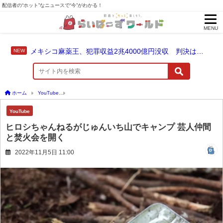
配信者の“ホット”なニュースで“今”がわかる！
MENU
メキシコ麻薬王、犯罪収益2兆4000億円没収 判決は仮釈放なしの終身刑に！
ホーム
YouTube
ヒロシちゃんねるがじゅんいち山でキャンプ 芸人仲間と焚火会を開
YouTube
ヒロシちゃんねるがじゅんいち山でキャンプ 芸人仲間
と焚火会を開く
2022年11月5日 11:00