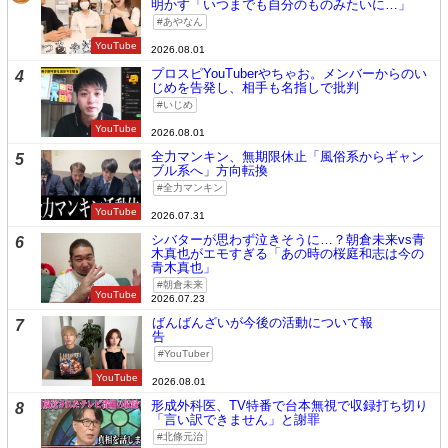
明かす「いつまでも自分のものみたいに…」
あやなん
YouTube
2026.08.01
プロスピYouTuberやちゃお。メンバーからのい
4
じめを告発し、相手も名指しで批判
いじめ
YouTube
2026.08.01
全力マンキン、無期限休止「風俗系からギャン
5
ブル系へ」方向転換
全力マンキン
YouTube
2026.07.31
シバターが思わず泣きそうに…？朝倉未来vs青
6
木真也がエモすぎる「あの時の桜庭和志は今の
青木真也」
朝倉未来
YouTube
2026.07.23
ばんばんざいが今後の活動について報
7
告
YouTuber
YouTube
2026.08.01
形成外科医、TV特番で台本無視で収録打ち切り
8
「言い訳できません」と謝罪
北條元治