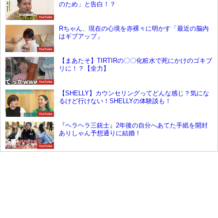
のため」と告白！？
YouTube
Rちゃん、現在の心境を赤裸々に明かす「最近の脳内
はギブアップ」
YouTube
【まあたそ】TIRTIRの〇〇化粧水で死にかけのゴキブ
リに！？【全力】
YouTube
【SHELLY】カウンセリングってどんな感じ？気にな
るけど行けない！SHELLYの体験談も！
YouTube
『ヘラヘラ三銃士』2年後の自分へあてた手紙を開封
ありしゃん予想通りに結婚！
YouTube