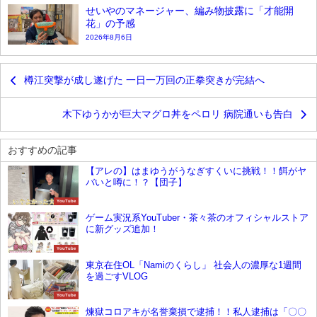
せいやのマネージャー、編み物披露に「才能開
花」の予感
2026年8月6日
樽江突撃が成し遂げた 一日一万回の正拳突きが完結へ
木下ゆうかが巨大マグロ丼をペロリ 病院通いも告白
おすすめの記事
【アレの】はまゆうがうなぎすくいに挑戦！！餌がヤ
バいと噂に！？【団子】
YouTube
ゲーム実況系YouTuber・茶々茶のオフィシャルストア
に新グッズ追加！
YouTube
東京在住OL「Namiのくらし」 社会人の濃厚な1週間
を過ごすVLOG
YouTube
煉獄コロアキが名誉棄損で逮捕！！私人逮捕は「〇〇