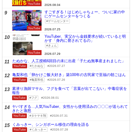
YouTube
2026.08.04
すごすぎる！はじめしゃちょー、ついに家の中
9
にゲームセンターをつくる
ゲームセンター
YouTube
2026.07.25
YouTuber、実父から金銭要求が続いていると明
10
かす「身内に脅されてるの」
きょん
YouTube
2026.07.29
たぬかな、人工授精6回目の末に出産「子たぬ無事産まれました」
11
YouTube
たかぬな
2026.07.27
亀梨和也「卵かけご飯大好き」築100年の古民家で至福の朝ごはん
12
YouTube
亀梨和也
2026.07.26
素潜り漁師マサル、フグを食べて「言葉が出てこない」中毒症状を
13
報告
YouTube
フグ
2026.08.01
ヤバすぎる…人気YouTuber、女性から使用済みの〇〇〇が送られて
14
きたと激怒
YouTube
タケヤキ翔
2026.07.31
くみっきー、シンガポール移住の理由を語る
15
YouTube
くみっきー
2026.07.28