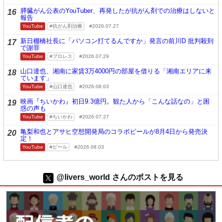
膵臓がん公表のYouTuber、再発したが抗がん剤での治療はしないと
16
報告
YouTube
抗がん剤治療
2026.07.27
新日棚橋社長に「パソコン打てるんですか」発言の前川D 批判殺到
17
で謝罪
YouTube
プロレス
2026.07.29
山口達也、湘南に家賃3万4000円の部屋を借りる「湘南エリアに来
18
ています」
YouTube
山口達也
2026.08.03
映画『ちいかわ』初日9.3億円。観た人から「こんな話なの」と困
19
惑の声も
YouTube
ちいかわ
2026.07.27
亀梨和也とアサヒ空想開発局のコラボビールが8月4日から発売決
20
定！
YouTube
ビール
2026.08.03
@livers_world さんのポストを見る