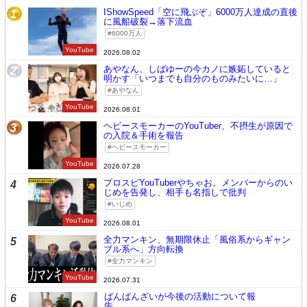
IShowSpeed「空に飛ぶぞ」6000万人達成の直後
1
に風船破裂→落下流血
6000万人
YouTube
2026.08.02
あやなん、しばゆーの今カノに嫉妬していると
2
明かす「いつまでも自分のものみたいに…」
あやなん
YouTube
2026.08.01
ヘビースモーカーのYouTuber、不摂生が原因で
3
の入院＆手術を報告
ヘビースモーカー
YouTube
2026.07.28
プロスピYouTuberやちゃお。メンバーからのい
4
じめを告発し、相手も名指しで批判
いじめ
YouTube
2026.08.01
全力マンキン、無期限休止「風俗系からギャン
5
ブル系へ」方向転換
全力マンキン
YouTube
2026.07.31
ばんばんざいが今後の活動について報
6
告