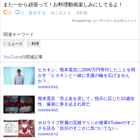
関連キーワード
ニュース
料理
YouTube
の関連記事
ヒカキン、熊本震災に2000万円寄付したことを明
かす「ヒカキンと一緒に支援の輪を広げません
か？」
2026年8月8日
熊本震災「売上金を戻して」指示に応じた22歳女
性、爆発に巻き込まれ死亡
2026年8月8日
ホロライブ所属の宝鐘マリンが後輩VTuberのすご
さを語る「自分のすごさに気づいてない」
2026年8月7日