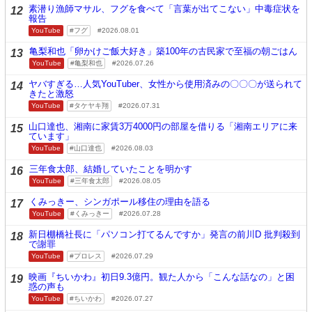
素潜り漁師マサル、フグを食べて「言葉が出てこない」中毒症状を
12
報告
YouTube
フグ
2026.08.01
亀梨和也「卵かけご飯大好き」築100年の古民家で至福の朝ごはん
13
YouTube
亀梨和也
2026.07.26
ヤバすぎる…人気YouTuber、女性から使用済みの〇〇〇が送られて
14
きたと激怒
YouTube
タケヤキ翔
2026.07.31
山口達也、湘南に家賃3万4000円の部屋を借りる「湘南エリアに来
15
ています」
YouTube
山口達也
2026.08.03
三年食太郎、結婚していたことを明かす
16
YouTube
三年食太郎
2026.08.05
くみっきー、シンガポール移住の理由を語る
17
YouTube
くみっきー
2026.07.28
新日棚橋社長に「パソコン打てるんですか」発言の前川D 批判殺到
18
で謝罪
YouTube
プロレス
2026.07.29
映画『ちいかわ』初日9.3億円。観た人から「こんな話なの」と困
19
惑の声も
YouTube
ちいかわ
2026.07.27