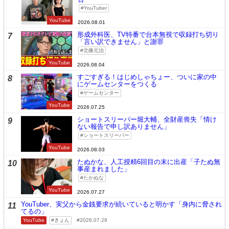
YouTuber
YouTube
2026.08.01
形成外科医、TV特番で台本無視で収録打ち切り
7
「言い訳できません」と謝罪
北條元治
YouTube
2026.08.04
すごすぎる！はじめしゃちょー、ついに家の中
8
にゲームセンターをつくる
ゲームセンター
YouTube
2026.07.25
ショートスリーパー堀大輔、全財産喪失「情け
9
ない報告で申し訳ありません」
ショートスリーパー
YouTube
2026.08.03
たぬかな、人工授精6回目の末に出産「子たぬ無
10
事産まれました」
たかぬな
YouTube
2026.07.27
YouTuber、実父から金銭要求が続いていると明かす「身内に脅され
11
てるの」
YouTube
きょん
2026.07.29