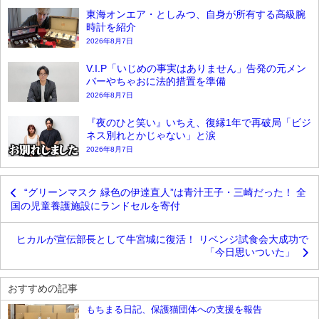
東海オンエア・としみつ、自身が所有する高級腕
時計を紹介
2026年8月7日
V.I.P「いじめの事実はありません」告発の元メン
バーやちゃおに法的措置を準備
2026年8月7日
『夜のひと笑い』いちえ、復縁1年で再破局「ビジ
ネス別れとかじゃない」と涙
2026年8月7日
“グリーンマスク 緑色の伊達直人”は青汁王子・三崎だった！ 全
国の児童養護施設にランドセルを寄付
ヒカルが宣伝部長として牛宮城に復活！ リベンジ試食会大成功で
「今日思いついた」
おすすめの記事
もちまる日記、保護猫団体への支援を報告