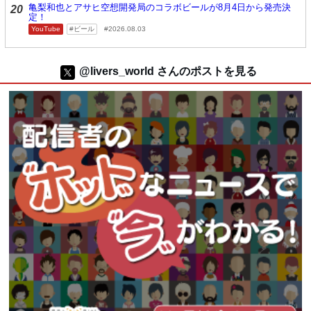
亀梨和也とアサヒ空想開発局のコラボビールが8月4日から発売決
20
定！
YouTube
ビール
2026.08.03
@livers_world さんのポストを見る