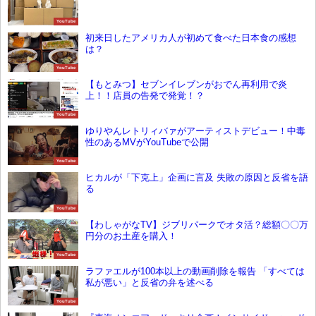
YouTube
初来日したアメリカ人が初めて食べた日本食の感想
は？
YouTube
【もとみつ】セブンイレブンがおでん再利用で炎
上！！店員の告発で発覚！？
YouTube
ゆりやんレトリィバァがアーティストデビュー！中毒
性のあるMVがYouTubeで公開
YouTube
ヒカルが「下克上」企画に言及 失敗の原因と反省を語
る
YouTube
【わしゃがなTV】ジブリパークでオタ活？総額〇〇万
円分のお土産を購入！
YouTube
ラファエルが100本以上の動画削除を報告 「すべては
私が悪い」と反省の弁を述べる
YouTube