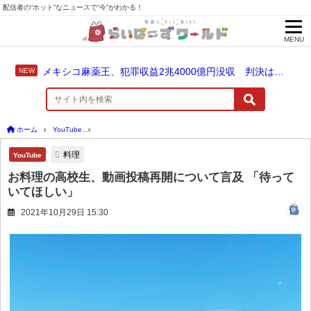
配信者の“ホット”なニュースで“今”がわかる！
MENU
メキシコ麻薬王、犯罪収益2兆4000億円没収 判決は仮釈放なしの終身刑に！
ホーム
YouTube
お料理の高校生、動画投稿再開について言及 「待っていてほしい」
料理
YouTube
お料理の高校生、動画投稿再開について言及 「待って
いてほしい」
2021年10月29日 15:30