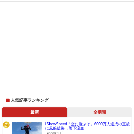
人気記事ランキング
最新
全期間
IShowSpeed「空に飛ぶぞ」6000万人達成の直後
1
に風船破裂→落下流血
6000万人