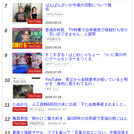
ばんばんざいが今後の活動について報
7
告
YouTuber
YouTube
2026.08.01
形成外科医、TV特番で台本無視で収録打ち切り
8
「言い訳できません」と謝罪
北條元治
YouTube
2026.08.04
すごすぎる！はじめしゃちょー、ついに家の中
9
にゲームセンターをつくる
ゲームセンター
YouTube
2026.07.25
YouTuber、実父から金銭要求が続いていると明
10
かす「身内に脅されてるの」
きょん
YouTube
2026.07.29
たぬかな、人工授精6回目の末に出産「子たぬ無事産まれました」
11
YouTube
たかぬな
2026.07.27
亀梨和也「卵かけご飯大好き」築100年の古民家で至福の朝ごはん
12
YouTube
亀梨和也
2026.07.26
素潜り漁師マサル、フグを食べて「言葉が出てこない」中毒症状を
13