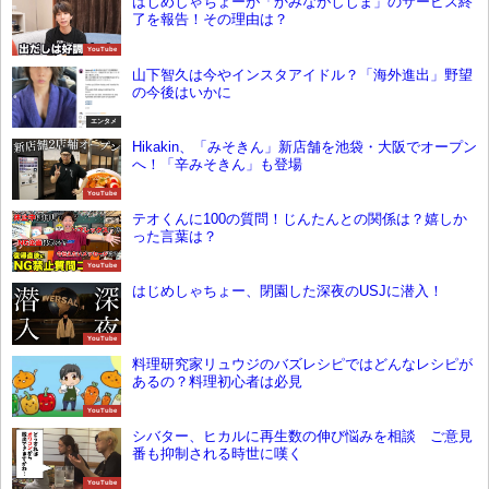
はじめしゃちょーが「かみながしじま」のサービス終
了を報告！その理由は？
YouTube
山下智久は今やインスタアイドル？「海外進出」野望
の今後はいかに
エンタメ
Hikakin、「みそきん」新店舗を池袋・大阪でオープン
へ！「辛みそきん」も登場
YouTube
テオくんに100の質問！じんたんとの関係は？嬉しか
った言葉は？
YouTube
はじめしゃちょー、閉園した深夜のUSJに潜入！
YouTube
料理研究家リュウジのバズレシピではどんなレシピが
あるの？料理初心者は必見
YouTube
シバター、ヒカルに再生数の伸び悩みを相談 ご意見
番も抑制される時世に嘆く
YouTube