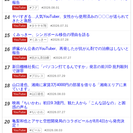
報告
YouTube
フグ
2026.08.01
ヤバすぎる…人気YouTuber、女性から使用済みの〇〇〇が送られて
14
きたと激怒
YouTube
タケヤキ翔
2026.07.31
くみっきー、シンガポール移住の理由を語る
15
YouTube
くみっきー
2026.07.28
膵臓がん公表のYouTuber、再発したが抗がん剤での治療はしないと
16
報告
YouTube
抗がん剤治療
2026.07.27
新日棚橋社長に「パソコン打てるんですか」発言の前川D 批判殺到
17
で謝罪
YouTube
プロレス
2026.07.29
山口達也、湘南に家賃3万4000円の部屋を借りる「湘南エリアに来
18
ています」
YouTube
山口達也
2026.08.03
映画『ちいかわ』初日9.3億円。観た人から「こんな話なの」と困
19
惑の声も
YouTube
ちいかわ
2026.07.27
亀梨和也とアサヒ空想開発局のコラボビールが8月4日から発売決
20
定！
YouTube
ビール
2026.08.03