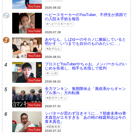
YouTube
2026.08.02
ヘビースモーカーのYouTuber、不摂生が原因で
2
の入院＆手術を報告
ヘビースモーカー
YouTube
2026.07.28
あやなん、しばゆーの今カノに嫉妬していると
3
明かす「いつまでも自分のものみたいに…」
あやなん
YouTube
2026.08.01
プロスピYouTuberやちゃお。メンバーからのい
4
じめを告発し、相手も名指しで批判
いじめ
YouTube
2026.08.01
全力マンキン、無期限休止「風俗系からギャン
5
ブル系へ」方向転換
全力マンキン
YouTube
2026.07.31
シバターが思わず泣きそうに…？朝倉未来vs青
6
木真也がエモすぎる「あの時の桜庭和志は今の
青木真也」
朝倉未来
YouTube
2026.07.23