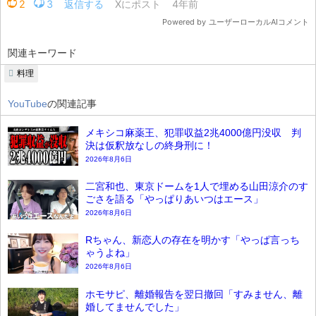
関連キーワード
料理
YouTube
の関連記事
メキシコ麻薬王、犯罪収益2兆4000億円没収 判
決は仮釈放なしの終身刑に！
2026年8月6日
二宮和也、東京ドームを1人で埋める山田涼介のす
ごさを語る「やっぱりあいつはエース」
2026年8月6日
Rちゃん、新恋人の存在を明かす「やっぱ言っち
ゃうよね」
2026年8月6日
ホモサピ、離婚報告を翌日撤回「すみません、離
婚してませんでした」