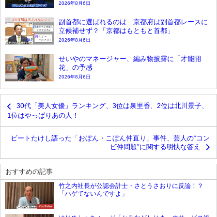
2026年8月6日
副首都に選ばれるのは…京都府は副首都レースに
立候補せず？「京都はもともと首都」
2026年8月6日
せいやのマネージャー、編み物披露に「才能開
花」の予感
2026年8月6日
30代「美人女優」ランキング、3位は泉里香、2位は北川景子、
1位はやっぱりあの人！
ビートたけし語った「おぼん・こぼん仲直り」事件、芸人の“コン
ビ仲問題”に関する明快な答え
おすすめの記事
竹之内社長が公認会計士・さとうさおりに反論！？
「ハゲてないんですよ」
YouTube