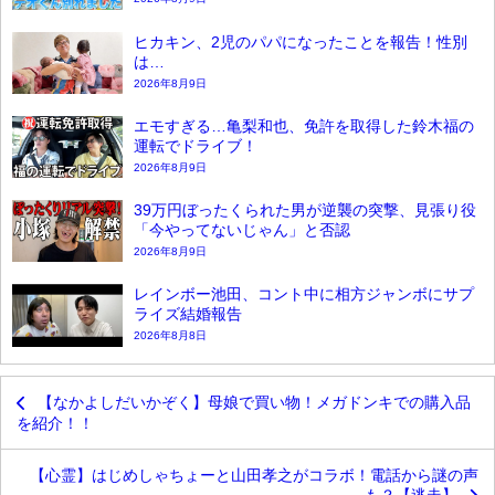
ヒカキン、2児のパパになったことを報告！性別
は…
2026年8月9日
エモすぎる…亀梨和也、免許を取得した鈴木福の
運転でドライブ！
2026年8月9日
39万円ぼったくられた男が逆襲の突撃、見張り役
「今やってないじゃん」と否認
2026年8月9日
レインボー池田、コント中に相方ジャンボにサプ
ライズ結婚報告
2026年8月8日
【なかよしだいかぞく】母娘で買い物！メガドンキでの購入品
を紹介！！
【心霊】はじめしゃちょーと山田孝之がコラボ！電話から謎の声
も？【逃走】