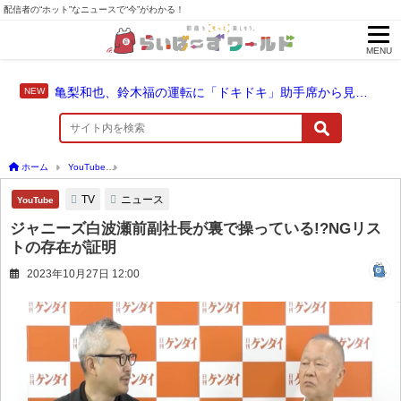
配信者の“ホット”なニュースで“今”がわかる！
MENU
亀梨和也、鈴木福の運転に「ドキドキ」助手席から見守った成長のドライブ
ホーム
YouTube
ジャニーズ白波瀬前副社長が裏で操っている!?NGリストの存在が証
TV
ニュース
YouTube
ジャニーズ白波瀬前副社長が裏で操っている!?NGリス
トの存在が証明
2023年10月27日 12:00