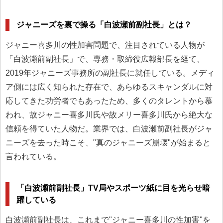
ジャニーズを裏で操る「白波瀬前副社長」とは？
ジャニー喜多川の性加害問題で、注目されている人物が
「白波瀬前副社長」で、専務・取締役広報部長を経て、
2019年ジャニーズ事務所の副社長に就任している。メディ
ア側には広く知られた存在で、あらゆるスキャンダルに対
応してきた功労者でもあったため、多くのタレントから慕
われ、故ジャニー喜多川氏や故メリー喜多川氏から絶大な
信頼を得ていた人物だ。業界では、白波瀬前副社長がジャ
ニーズを去った時こそ、"真のジャニーズ崩壊"が始まると
言われている。
「白波瀬前副社長」TV局やスポーツ紙に目を光らせ暗
躍している
白波瀬前副社長は、これまで"ジャニー喜多川の性加害"を