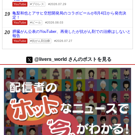
YouTube
プロレス
2026.07.29
亀梨和也とアサヒ空想開発局のコラボビールが8月4日から発売決
19
定！
YouTube
ビール
2026.08.03
膵臓がん公表のYouTuber、再発したが抗がん剤での治療はしないと
20
報告
YouTube
抗がん剤治療
2026.07.27
@livers_world さんのポストを見る