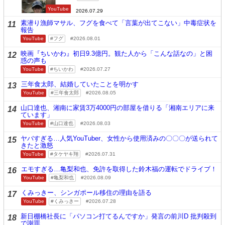
YouTube
2026.07.29
素潜り漁師マサル、フグを食べて「言葉が出てこない」中毒症状を
11
報告
YouTube
フグ
2026.08.01
映画『ちいかわ』初日9.3億円。観た人から「こんな話なの」と困
12
惑の声も
YouTube
ちいかわ
2026.07.27
三年食太郎、結婚していたことを明かす
13
YouTube
三年食太郎
2026.08.05
山口達也、湘南に家賃3万4000円の部屋を借りる「湘南エリアに来
14
ています」
YouTube
山口達也
2026.08.03
ヤバすぎる…人気YouTuber、女性から使用済みの〇〇〇が送られて
15
きたと激怒
YouTube
タケヤキ翔
2026.07.31
エモすぎる…亀梨和也、免許を取得した鈴木福の運転でドライブ！
16
YouTube
亀梨和也
2026.08.09
くみっきー、シンガポール移住の理由を語る
17
YouTube
くみっきー
2026.07.28
新日棚橋社長に「パソコン打てるんですか」発言の前川D 批判殺到
18
で謝罪