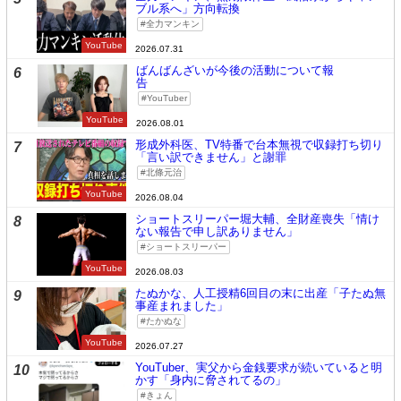
ブル系へ」方向転換
全力マンキン
YouTube
2026.07.31
ばんばんざいが今後の活動について報
6
告
YouTuber
YouTube
2026.08.01
形成外科医、TV特番で台本無視で収録打ち切り
7
「言い訳できません」と謝罪
北條元治
YouTube
2026.08.04
ショートスリーパー堀大輔、全財産喪失「情け
8
ない報告で申し訳ありません」
ショートスリーパー
YouTube
2026.08.03
たぬかな、人工授精6回目の末に出産「子たぬ無
9
事産まれました」
たかぬな
YouTube
2026.07.27
YouTuber、実父から金銭要求が続いていると明
10
かす「身内に脅されてるの」
きょん