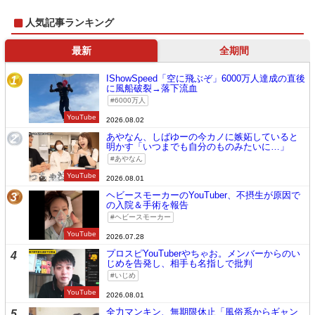
人気記事ランキング
最新
全期間
IShowSpeed「空に飛ぶぞ」6000万人達成の直後
1
に風船破裂→落下流血
6000万人
YouTube
2026.08.02
あやなん、しばゆーの今カノに嫉妬していると
2
明かす「いつまでも自分のものみたいに…」
あやなん
YouTube
2026.08.01
ヘビースモーカーのYouTuber、不摂生が原因で
3
の入院＆手術を報告
ヘビースモーカー
YouTube
2026.07.28
プロスピYouTuberやちゃお。メンバーからのい
4
じめを告発し、相手も名指しで批判
いじめ
YouTube
2026.08.01
全力マンキン、無期限休止「風俗系からギャン
5