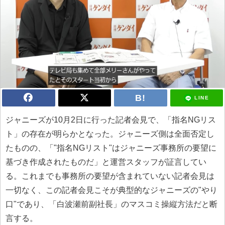
LINE
ジャニーズが10月2日に行った記者会見で、「指名NGリス
ト」の存在が明らかとなった。ジャニーズ側は全面否定し
たものの、「"指名NGリスト"はジャニーズ事務所の要望に
基づき作成されたものだ」と運営スタッフが証言してい
る。これまでも事務所の要望が含まれていない記者会見は
一切なく、この記者会見こそが典型的なジャニーズの"やり
口"であり、「白波瀬前副社長」のマスコミ操縦方法だと断
言する。