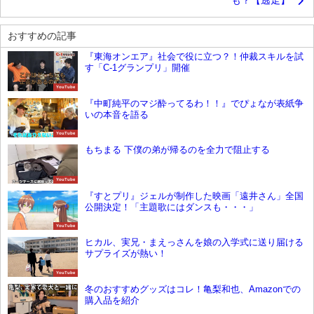
おすすめの記事
『東海オンエア』社会で役に立つ？！仲裁スキルを試
す「C-1グランプリ」開催
YouTube
『中町純平のマジ酔ってるわ！！』でぴょなが表紙争
いの本音を語る
YouTube
もちまる 下僕の弟が帰るのを全力で阻止する
YouTube
『すとプリ』ジェルが制作した映画「遠井さん」全国
公開決定！「主題歌にはダンスも・・・」
YouTube
ヒカル、実兄・まえっさんを娘の入学式に送り届ける
サプライズが熱い！
YouTube
冬のおすすめグッズはコレ！亀梨和也、Amazonでの
購入品を紹介