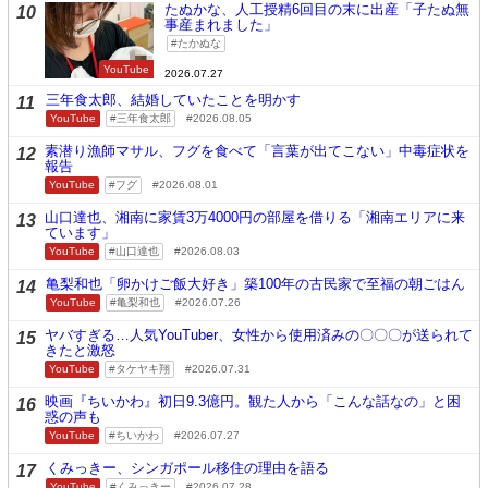
たぬかな、人工授精6回目の末に出産「子たぬ無
10
事産まれました」
たかぬな
YouTube
2026.07.27
三年食太郎、結婚していたことを明かす
11
YouTube
三年食太郎
2026.08.05
素潜り漁師マサル、フグを食べて「言葉が出てこない」中毒症状を
12
報告
YouTube
フグ
2026.08.01
山口達也、湘南に家賃3万4000円の部屋を借りる「湘南エリアに来
13
ています」
YouTube
山口達也
2026.08.03
亀梨和也「卵かけご飯大好き」築100年の古民家で至福の朝ごはん
14
YouTube
亀梨和也
2026.07.26
ヤバすぎる…人気YouTuber、女性から使用済みの〇〇〇が送られて
15
きたと激怒
YouTube
タケヤキ翔
2026.07.31
映画『ちいかわ』初日9.3億円。観た人から「こんな話なの」と困
16
惑の声も
YouTube
ちいかわ
2026.07.27
くみっきー、シンガポール移住の理由を語る
17
YouTube
くみっきー
2026.07.28