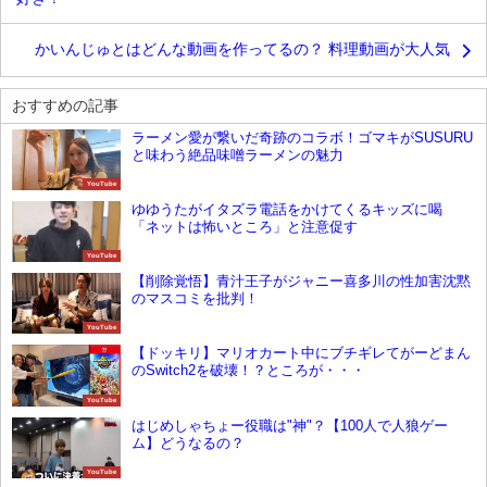
かいんじゅとはどんな動画を作ってるの？ 料理動画が大人気
おすすめの記事
ラーメン愛が繋いだ奇跡のコラボ！ゴマキがSUSURU
と味わう絶品味噌ラーメンの魅力
YouTube
ゆゆうたがイタズラ電話をかけてくるキッズに喝
「ネットは怖いところ」と注意促す
YouTube
【削除覚悟】青汁王子がジャニー喜多川の性加害沈黙
のマスコミを批判！
YouTube
【ドッキリ】マリオカート中にブチギレてがーどまん
のSwitch2を破壊！？ところが・・・
YouTube
はじめしゃちょー役職は"神"？【100人で人狼ゲー
ム】どうなるの？
YouTube