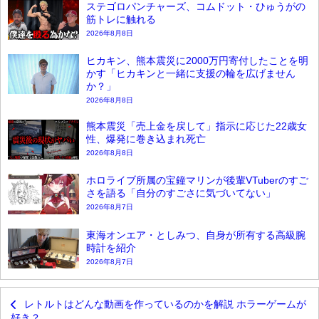
ステゴロパンチャーズ、コムドット・ひゅうがの
筋トレに触れる
2026年8月8日
ヒカキン、熊本震災に2000万円寄付したことを明
かす「ヒカキンと一緒に支援の輪を広げません
か？」
2026年8月8日
熊本震災「売上金を戻して」指示に応じた22歳女
性、爆発に巻き込まれ死亡
2026年8月8日
ホロライブ所属の宝鐘マリンが後輩VTuberのすご
さを語る「自分のすごさに気づいてない」
2026年8月7日
東海オンエア・としみつ、自身が所有する高級腕
時計を紹介
2026年8月7日
レトルトはどんな動画を作っているのかを解説 ホラーゲームが
好き？