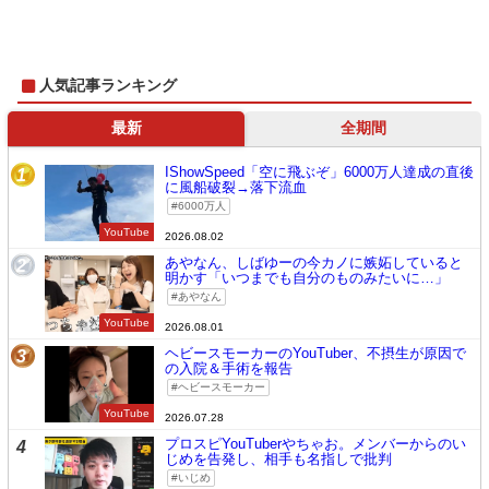
人気記事ランキング
最新
全期間
IShowSpeed「空に飛ぶぞ」6000万人達成の直後
1
に風船破裂→落下流血
6000万人
YouTube
2026.08.02
あやなん、しばゆーの今カノに嫉妬していると
2
明かす「いつまでも自分のものみたいに…」
あやなん
YouTube
2026.08.01
ヘビースモーカーのYouTuber、不摂生が原因で
3
の入院＆手術を報告
ヘビースモーカー
YouTube
2026.07.28
プロスピYouTuberやちゃお。メンバーからのい
4
じめを告発し、相手も名指しで批判
いじめ