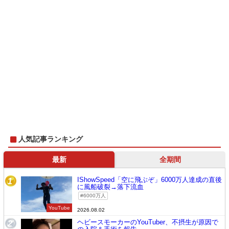
人気記事ランキング
最新
全期間
IShowSpeed「空に飛ぶぞ」6000万人達成の直後
1
に風船破裂→落下流血
6000万人
YouTube
2026.08.02
ヘビースモーカーのYouTuber、不摂生が原因で
2