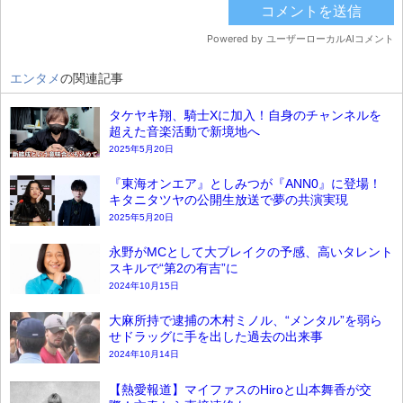
エンタメ
の関連記事
タケヤキ翔、騎士Xに加入！自身のチャンネルを
超えた音楽活動で新境地へ
2025年5月20日
『東海オンエア』としみつが『ANN0』に登場！
キタニタツヤの公開生放送で夢の共演実現
2025年5月20日
永野がMCとして大ブレイクの予感、高いタレント
スキルで“第2の有吉”に
2024年10月15日
大麻所持で逮捕の木村ミノル、“メンタル”を弱ら
せドラッグに手を出した過去の出来事
2024年10月14日
【熱愛報道】マイファスのHiroと山本舞香が交