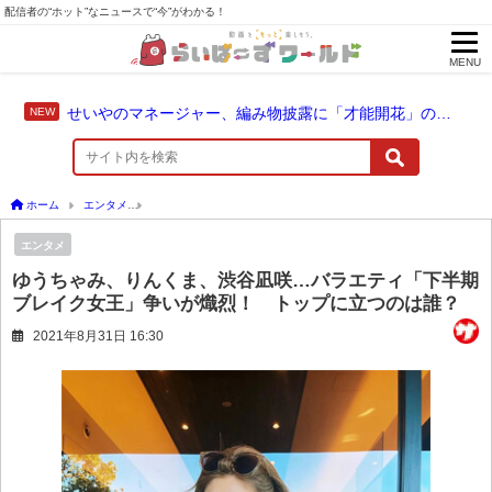
配信者の“ホット”なニュースで“今”がわかる！
MENU
せいやのマネージャー、編み物披露に「才能開花」の予感
ホーム
エンタメ
ゆうちゃみ、りんくま、渋谷凪咲…バラエティ「下半期ブレイク女王
エンタメ
ゆうちゃみ、りんくま、渋谷凪咲…バラエティ「下半期
ブレイク女王」争いが熾烈！ トップに立つのは誰？
2021年8月31日 16:30