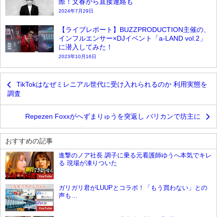
際！文春から直接連絡も
2024年7月29日
【ライブレポート】BUZZPRODUCTION主催の、
インフルエンサー×DJイベント「a-LAND vol.2」
に潜入してみた！
2023年10月16日
TikTokはなぜミレニアル世代に受け入れられるのか 利用実態を
調査
Repezen Foxxがへずまりゅうを突返し バリカンで坊主に
おすすめの記事
進撃のノア社長 調子に乗る元看護師ゆうへ本気でキレ
る 現場が凍りついた
YouTube
ガリガリ君がLUUPとコラボ！「もう買わない」との
声も…
YouTube