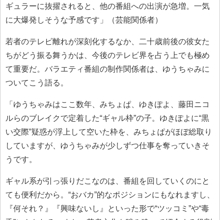
ギュラーに抜擢されると、他の番組への出演が急増。一気
に大爆発しそうな予感です」（芸能関係者）
若者のテレビ離れが深刻化するなか、二十歳前後の彼女た
ちがどう振る舞うかは、今後のテレビ界を占う上でも極め
て重要だ。バラエティ番組の制作関係者は、ゆうちゃみに
ついてこう語る。
「ゆうちゃみはここ数年、みちょぱ、ゆきぽよ、藤田ニコ
ルらのブレイクで定着した“ギャル枠”の子。ゆきぽよに“黒
い交際”疑惑が浮上して空いた枠を、みちょぱがほぼ総取り
していますが、ゆうちゃみが少しずつ仕事を奪っていきそ
うです。
ギャル系が引っ張りだこなのは、番組を回していくのにと
ても便利だから。“おバカ”的なポジションにもなれますし、
『何それ？』『興味ないし』といった形で“ツッコミ”や“毒