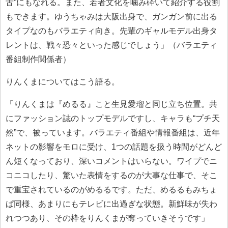
舌”にもなれる。また、若者文化を噛み砕いて紹介する役割
もできます。ゆうちゃみは大阪出身で、ガンガン前に出る
タイプなのもバラエティ向き。先輩のギャルモデル出身タ
レントは、戦々恐々といった感じでしょう」（バラエティ
番組制作関係者）
りんくまについてはこう語る。
「りんくまは『めるる』こと生見愛瑠と同じ立ち位置。共
にファッション誌のトップモデルですし、キャラも“プチ天
然”で、被っています。バラエティ番組や情報番組は、近年
ネットの影響をモロに受け、1つの話題を扱う時間がどんど
ん短くなっており、深いコメントはいらない。ワイプでニ
コニコしたり、驚いた表情をするのが大事な仕事で、そこ
で重宝されているのがめるるです。ただ、めるるもみちょ
ぱ同様、あまりにもテレビに出過ぎな状態。新鮮味が失わ
れつつあり、その枠をりんくまが奪っていきそうです」