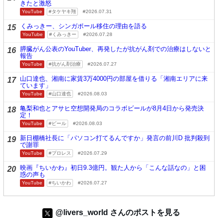
きたと激怒
YouTube
タケヤキ翔
2026.07.31
くみっきー、シンガポール移住の理由を語る
15
YouTube
くみっきー
2026.07.28
膵臓がん公表のYouTuber、再発したが抗がん剤での治療はしないと
16
報告
YouTube
抗がん剤治療
2026.07.27
山口達也、湘南に家賃3万4000円の部屋を借りる「湘南エリアに来
17
ています」
YouTube
山口達也
2026.08.03
亀梨和也とアサヒ空想開発局のコラボビールが8月4日から発売決
18
定！
YouTube
ビール
2026.08.03
新日棚橋社長に「パソコン打てるんですか」発言の前川D 批判殺到
19
で謝罪
YouTube
プロレス
2026.07.29
映画『ちいかわ』初日9.3億円。観た人から「こんな話なの」と困
20
惑の声も
YouTube
ちいかわ
2026.07.27
@livers_world さんのポストを見る