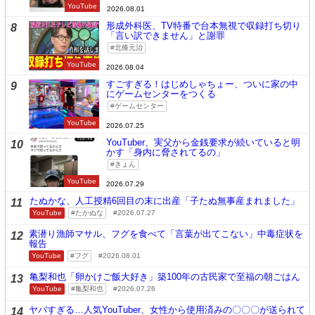
YouTube
2026.08.01
形成外科医、TV特番で台本無視で収録打ち切り
8
「言い訳できません」と謝罪
北條元治
YouTube
2026.08.04
すごすぎる！はじめしゃちょー、ついに家の中
9
にゲームセンターをつくる
ゲームセンター
YouTube
2026.07.25
YouTuber、実父から金銭要求が続いていると明
10
かす「身内に脅されてるの」
きょん
YouTube
2026.07.29
たぬかな、人工授精6回目の末に出産「子たぬ無事産まれました」
11
YouTube
たかぬな
2026.07.27
素潜り漁師マサル、フグを食べて「言葉が出てこない」中毒症状を
12
報告
YouTube
フグ
2026.08.01
亀梨和也「卵かけご飯大好き」築100年の古民家で至福の朝ごはん
13
YouTube
亀梨和也
2026.07.26
ヤバすぎる…人気YouTuber、女性から使用済みの〇〇〇が送られて
14