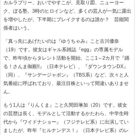
カルラブリー、おいでやすこが、見取り図、ニューヨー
ク、ぼる塾、3時のヒロインなど、多くの芸人が一気に露出
を増やしたが、下半期にブレイクするのは誰か？ 芸能関
係者はいう。
「真っ先にあげたいのは『ゆうちゃみ』こと古川優奈
（19）です。彼女はギャル系雑誌『egg』の専属モデル
で、昨年頃からタレント活動を開始。ここ1～2カ月で『踊
る！さんま御殿!!』（日本テレビ）、『ダウンタウンDX』
（同）、『サンデージャポン』（TBS系）など、次々と人
気番組に呼ばれており、最注目株といって間違いありませ
ん。
もう1人は『りんくま』こと久間田琳加（20）です。彼女
の芸歴は長く、モデルとして活動するかたわら、中学生時
代から『ワイドナショー』（フジテレビ系）に出演してい
ましたが、昨年『ヒルナンデス！』（日本テレビ系）のレ