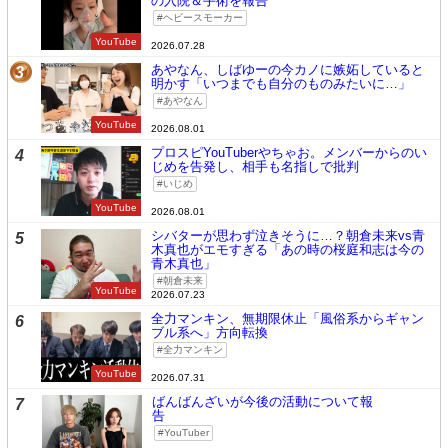
の入院＆手術を報告
ヘビースモーカー
YouTube
2026.07.28
あやなん、しばゆーの今カノに嫉妬していると
3
明かす「いつまでも自分のものみたいに…」
あやなん
YouTube
2026.08.01
プロスピYouTuberやちゃお。メンバーからのい
4
じめを告発し、相手も名指しで批判
いじめ
YouTube
2026.08.01
シバターが思わず泣きそうに…？朝倉未来vs青
5
木真也がエモすぎる「あの時の桜庭和志は今の
青木真也」
朝倉未来
YouTube
2026.07.23
全力マンキン、無期限休止「風俗系からギャン
6
ブル系へ」方向転換
全力マンキン
YouTube
2026.07.31
ばんばんざいが今後の活動について報
7
告
YouTuber