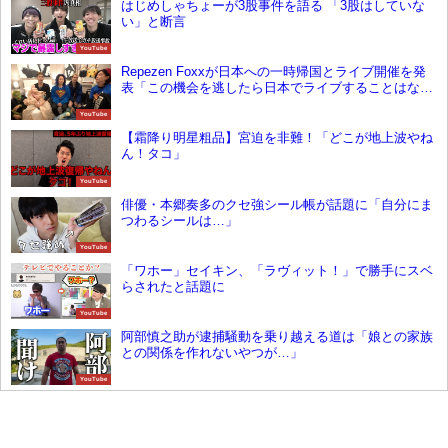
はじめしゃちょーが3股事件を語る 「3股はしていな
い」と断言
YouTube
Repezen Foxxが日本への一時帰国とライブ開催を発
表「この機会を逃したら日本でライブすることはな
い」
YouTube
【霜降り明星粗品】宮迫を非難！「どこが地上波やね
ん！タコ」
YouTube
俳優・本郷奏多のクセ強シール帳が話題に「自分にま
つわるシールは…」
YouTube
「ワホー」セイキン、「ラヴィット！」で勝手にスベ
らされたと話題に
YouTube
阿部慎之助が逮捕騒動を乗り越える道は「娘との家族
との関係を作れないやつが…」
YouTube