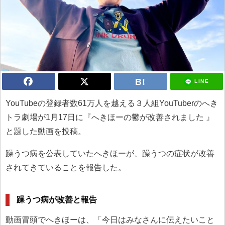
LINE
YouTubeの登録者数61万人を越える３人組YouTuberのへき
トラ劇場が1月17日に『へきほーの鬱が改善されました 』
と題した動画を投稿。
躁うつ病を公表していたへきほーが、躁うつの症状が改善
されてきていることを報告した。
躁うつ病が改善と報告
動画冒頭でへきほーは、「今日はみなさんに伝えたいこと