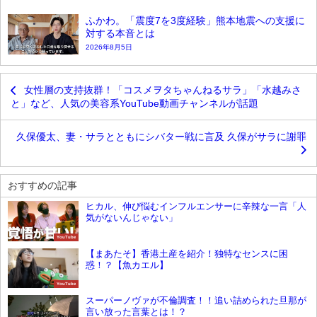
ふかわ。「震度7を3度経験」熊本地震への支援に
対する本音とは
2026年8月5日
女性層の支持抜群！「コスメヲタちゃんねるサラ」「水越みさ
と」など、人気の美容系YouTube動画チャンネルが話題
久保優太、妻・サラとともにシバター戦に言及 久保がサラに謝罪
おすすめの記事
ヒカル、伸び悩むインフルエンサーに辛辣な一言「人
気がないんじゃない」
YouTube
【まあたそ】香港土産を紹介！独特なセンスに困
惑！？【魚カエル】
YouTube
スーパーノヴァが不倫調査！！追い詰められた旦那が
言い放った言葉とは！？