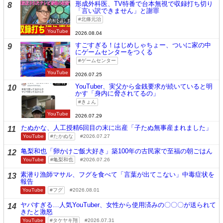
形成外科医、TV特番で台本無視で収録打ち切り
8
「言い訳できません」と謝罪
北條元治
YouTube
2026.08.04
すごすぎる！はじめしゃちょー、ついに家の中
9
にゲームセンターをつくる
ゲームセンター
YouTube
2026.07.25
YouTuber、実父から金銭要求が続いていると明
10
かす「身内に脅されてるの」
きょん
YouTube
2026.07.29
たぬかな、人工授精6回目の末に出産「子たぬ無事産まれました」
11
YouTube
たかぬな
2026.07.27
亀梨和也「卵かけご飯大好き」築100年の古民家で至福の朝ごはん
12
YouTube
亀梨和也
2026.07.26
素潜り漁師マサル、フグを食べて「言葉が出てこない」中毒症状を
13
報告
YouTube
フグ
2026.08.01
ヤバすぎる…人気YouTuber、女性から使用済みの〇〇〇が送られて
14
きたと激怒
YouTube
タケヤキ翔
2026.07.31