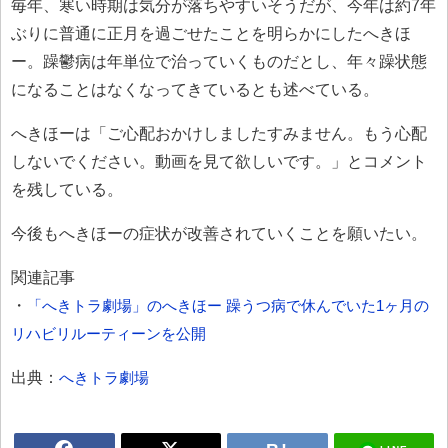
毎年、寒い時期は気分が落ちやすいそうだが、今年は約7年
ぶりに普通に正月を過ごせたことを明らかにしたへきほ
ー。躁鬱病は年単位で治っていくものだとし、年々躁状態
になることはなくなってきているとも述べている。
へきほーは「ご心配おかけしましたすみません。もう心配
しないでください。動画を見て欲しいです。」とコメント
を残している。
今後もへきほーの症状が改善されていくことを願いたい。
関連記事
・
「へきトラ劇場」のへきほー 躁うつ病で休んでいた1ヶ月の
リハビリルーティーンを公開
出典：
へきトラ劇場