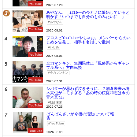
YouTube
2026.07.28
あやなん、しばゆーの今カノに嫉妬していると
3
明かす「いつまでも自分のものみたいに…」
あやなん
YouTube
2026.08.01
プロスピYouTuberやちゃお。メンバーからのい
4
じめを告発し、相手も名指しで批判
いじめ
YouTube
2026.08.01
全力マンキン、無期限休止「風俗系からギャン
5
ブル系へ」方向転換
全力マンキン
YouTube
2026.07.31
シバターが思わず泣きそうに…？朝倉未来vs青
6
木真也がエモすぎる「あの時の桜庭和志は今の
青木真也」
朝倉未来
YouTube
2026.07.23
ばんばんざいが今後の活動について報
7
告
YouTuber
YouTube
2026.08.01