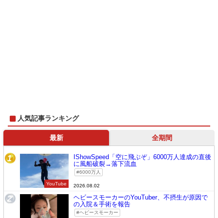
人気記事ランキング
最新
全期間
IShowSpeed「空に飛ぶぞ」6000万人達成の直後
1
に風船破裂→落下流血
6000万人
YouTube
2026.08.02
ヘビースモーカーのYouTuber、不摂生が原因で
2
の入院＆手術を報告
ヘビースモーカー