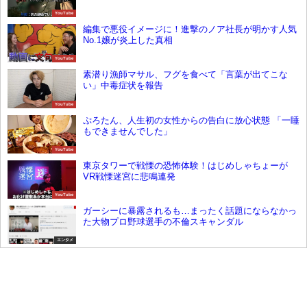
YouTube
編集で悪役イメージに！進撃のノア社長が明かす人気
No.1嬢が炎上した真相
YouTube
素潜り漁師マサル、フグを食べて「言葉が出てこな
い」中毒症状を報告
YouTube
ぷろたん、人生初の女性からの告白に放心状態 「一睡
もできませんでした」
YouTube
東京タワーで戦慄の恐怖体験！はじめしゃちょーが
VR戦慄迷宮に悲鳴連発
YouTube
ガーシーに暴露されるも…まったく話題にならなかっ
た大物プロ野球選手の不倫スキャンダル
エンタメ