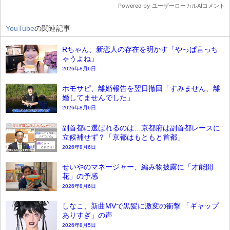
YouTube
の関連記事
Rちゃん、新恋人の存在を明かす「やっぱ言っち
ゃうよね」
2026年8月6日
ホモサピ、離婚報告を翌日撤回「すみません、離
婚してませんでした」
2026年8月6日
副首都に選ばれるのは…京都府は副首都レースに
立候補せず？「京都はもともと首都」
2026年8月6日
せいやのマネージャー、編み物披露に「才能開
花」の予感
2026年8月6日
しなこ、新曲MVで黒髪に激変の衝撃 「ギャップ
ありすぎ」の声
2026年8月5日