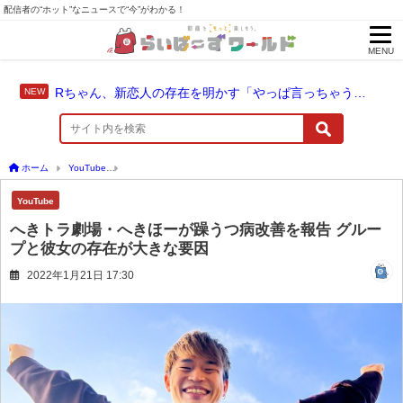
配信者の“ホット”なニュースで“今”がわかる！
MENU
Rちゃん、新恋人の存在を明かす「やっぱ言っちゃうよね」
ホーム
YouTube
へきトラ劇場・へきほーが躁うつ病改善を報告 グループと彼女の存
YouTube
へきトラ劇場・へきほーが躁うつ病改善を報告 グルー
プと彼女の存在が大きな要因
2022年1月21日 17:30