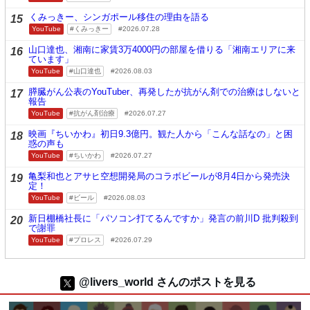
くみっきー、シンガポール移住の理由を語る
15
YouTube
くみっきー
2026.07.28
山口達也、湘南に家賃3万4000円の部屋を借りる「湘南エリアに来
16
ています」
YouTube
山口達也
2026.08.03
膵臓がん公表のYouTuber、再発したが抗がん剤での治療はしないと
17
報告
YouTube
抗がん剤治療
2026.07.27
映画『ちいかわ』初日9.3億円。観た人から「こんな話なの」と困
18
惑の声も
YouTube
ちいかわ
2026.07.27
亀梨和也とアサヒ空想開発局のコラボビールが8月4日から発売決
19
定！
YouTube
ビール
2026.08.03
新日棚橋社長に「パソコン打てるんですか」発言の前川D 批判殺到
20
で謝罪
YouTube
プロレス
2026.07.29
@livers_world さんのポストを見る