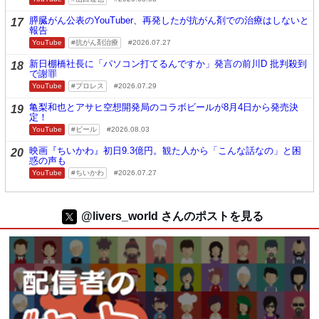
膵臓がん公表のYouTuber、再発したが抗がん剤での治療はしないと
17
報告
YouTube
抗がん剤治療
2026.07.27
新日棚橋社長に「パソコン打てるんですか」発言の前川D 批判殺到
18
で謝罪
YouTube
プロレス
2026.07.29
亀梨和也とアサヒ空想開発局のコラボビールが8月4日から発売決
19
定！
YouTube
ビール
2026.08.03
映画『ちいかわ』初日9.3億円。観た人から「こんな話なの」と困
20
惑の声も
YouTube
ちいかわ
2026.07.27
@livers_world さんのポストを見る