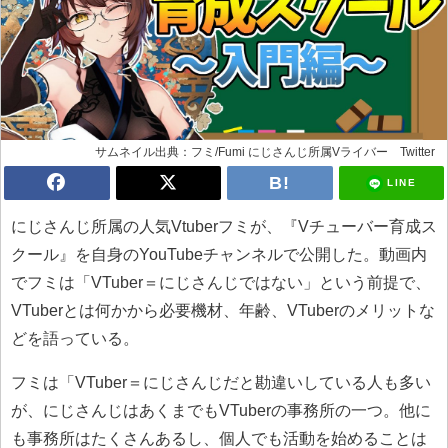
サムネイル出典：フミ/Fumi にじさんじ所属Vライバー Twitter
LINE
にじさんじ所属の人気Vtuberフミが、『Vチューバー育成ス
クール』を自身のYouTubeチャンネルで公開した。動画内
でフミは「VTuber＝にじさんじではない」という前提で、
VTuberとは何かから必要機材、年齢、VTuberのメリットな
どを語っている。
フミは「VTuber＝にじさんじだと勘違いしている人も多い
が、にじさんじはあくまでもVTuberの事務所の一つ。他に
も事務所はたくさんあるし、個人でも活動を始めることは