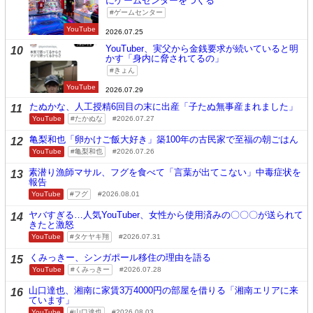
にゲームセンターをつくる
ゲームセンター
YouTube
2026.07.25
YouTuber、実父から金銭要求が続いていると明
10
かす「身内に脅されてるの」
きょん
YouTube
2026.07.29
たぬかな、人工授精6回目の末に出産「子たぬ無事産まれました」
11
YouTube
たかぬな
2026.07.27
亀梨和也「卵かけご飯大好き」築100年の古民家で至福の朝ごはん
12
YouTube
亀梨和也
2026.07.26
素潜り漁師マサル、フグを食べて「言葉が出てこない」中毒症状を
13
報告
YouTube
フグ
2026.08.01
ヤバすぎる…人気YouTuber、女性から使用済みの〇〇〇が送られて
14
きたと激怒
YouTube
タケヤキ翔
2026.07.31
くみっきー、シンガポール移住の理由を語る
15
YouTube
くみっきー
2026.07.28
山口達也、湘南に家賃3万4000円の部屋を借りる「湘南エリアに来
16
ています」
YouTube
山口達也
2026.08.03