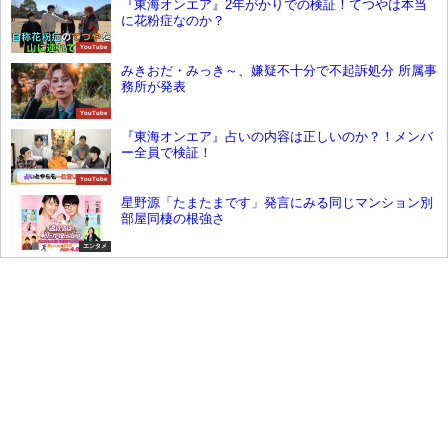
『東海オンエア』2年がかりでの検証！てつやは本当
に花粉症なのか？
YouTube
みきおだ・みっき～、嫌疑不十分で不起訴処分 所属事
務所が発表
YouTube
『東海オンエア』占いの内容は正しいのか？！メンバ
ー全員で検証！
YouTube
星野源「たまたまです」発言にみる同じマンション別
部屋同棲の根強さ
エンタメ