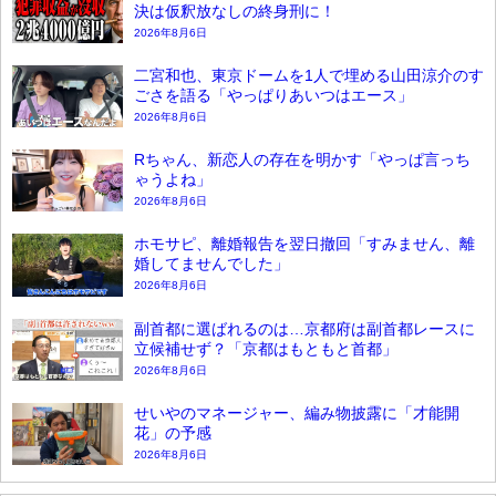
決は仮釈放なしの終身刑に！
2026年8月6日
二宮和也、東京ドームを1人で埋める山田涼介のす
ごさを語る「やっぱりあいつはエース」
2026年8月6日
Rちゃん、新恋人の存在を明かす「やっぱ言っち
ゃうよね」
2026年8月6日
ホモサピ、離婚報告を翌日撤回「すみません、離
婚してませんでした」
2026年8月6日
副首都に選ばれるのは…京都府は副首都レースに
立候補せず？「京都はもともと首都」
2026年8月6日
せいやのマネージャー、編み物披露に「才能開
花」の予感
2026年8月6日