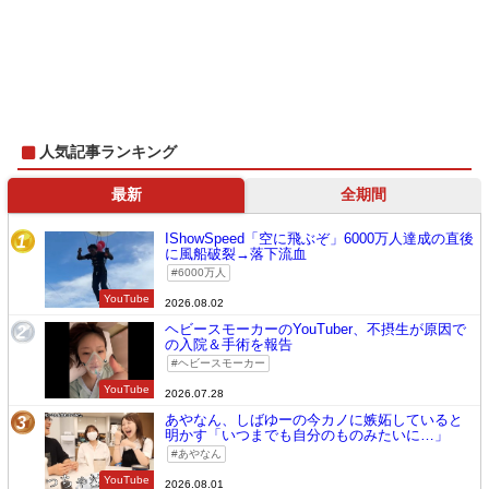
人気記事ランキング
最新
全期間
IShowSpeed「空に飛ぶぞ」6000万人達成の直後
1
に風船破裂→落下流血
6000万人
YouTube
2026.08.02
ヘビースモーカーのYouTuber、不摂生が原因で
2
の入院＆手術を報告
ヘビースモーカー
YouTube
2026.07.28
あやなん、しばゆーの今カノに嫉妬していると
3
明かす「いつまでも自分のものみたいに…」
あやなん
YouTube
2026.08.01