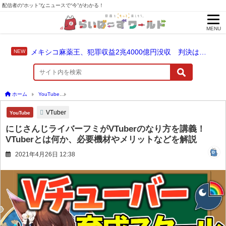
配信者の“ホット”なニュースで“今”がわかる！
MENU
メキシコ麻薬王、犯罪収益2兆4000億円没収 判決は仮釈放なしの終身刑に！
ホーム
YouTube
にじさんじライバーフミがVTuberのなり方を講義！VTuberとは
VTuber
YouTube
にじさんじライバーフミがVTuberのなり方を講義！
VTuberとは何か、必要機材やメリットなどを解説
2021年4月26日 12:38