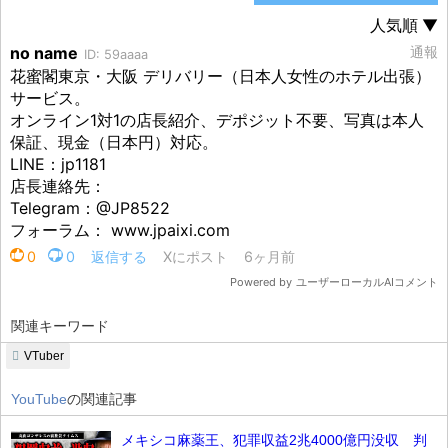
関連キーワード
VTuber
YouTube
の関連記事
メキシコ麻薬王、犯罪収益2兆4000億円没収 判