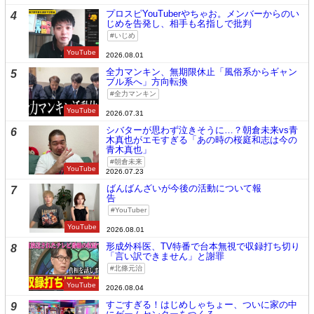
プロスピYouTuberやちゃお。メンバーからのい
4
じめを告発し、相手も名指しで批判
いじめ
YouTube
2026.08.01
全力マンキン、無期限休止「風俗系からギャン
5
ブル系へ」方向転換
全力マンキン
YouTube
2026.07.31
シバターが思わず泣きそうに…？朝倉未来vs青
6
木真也がエモすぎる「あの時の桜庭和志は今の
青木真也」
朝倉未来
YouTube
2026.07.23
ばんばんざいが今後の活動について報
7
告
YouTuber
YouTube
2026.08.01
形成外科医、TV特番で台本無視で収録打ち切り
8
「言い訳できません」と謝罪
北條元治
YouTube
2026.08.04
すごすぎる！はじめしゃちょー、ついに家の中
9