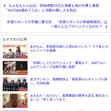
ちゅるちゃんねる、登録者数15万人突破も他の仕事と兼業
「YouTube舐めてたわ」と活動の難しさを告白
水溜りボンドの手腕に要注目、『水溜りボンドの青春動画荘』は
一体どんなプロジェクトなのか？
おすすめの記事
あやなん、美容師夫婦だと思われていた？ ママ友との
エピソードを披露
YouTube
「目標にしてたのでショック」鷹嶺ルイ、2ndアルバ
ムのランキング反映不備に落胆
YouTube
全力マンキン、無期限休止「風俗系からギャンブル系
へ」方向転換
YouTube
みきおだ・おだけい、孤軍奮闘の限界を語る 相方みっ
き～に「早く戻ってきて」
YouTube