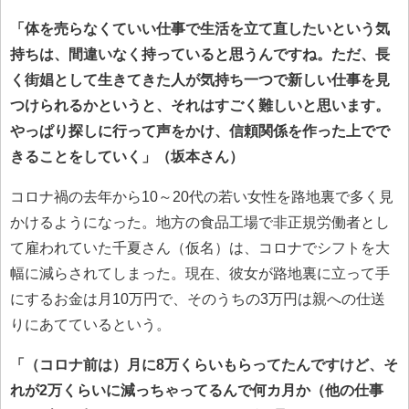
「体を売らなくていい仕事で生活を立て直したいという気
持ちは、間違いなく持っていると思うんですね。ただ、長
く街娼として生きてきた人が気持ち一つで新しい仕事を見
つけられるかというと、それはすごく難しいと思います。
やっぱり探しに行って声をかけ、信頼関係を作った上でで
きることをしていく」（坂本さん）
コロナ禍の去年から10～20代の若い女性を路地裏で多く見
かけるようになった。地方の食品工場で非正規労働者とし
て雇われていた千夏さん（仮名）は、コロナでシフトを大
幅に減らされてしまった。現在、彼女が路地裏に立って手
にするお金は月10万円で、そのうちの3万円は親への仕送
りにあてているという。
「（コロナ前は）月に8万くらいもらってたんですけど、そ
れが2万くらいに減っちゃってるんで何カ月か（他の仕事