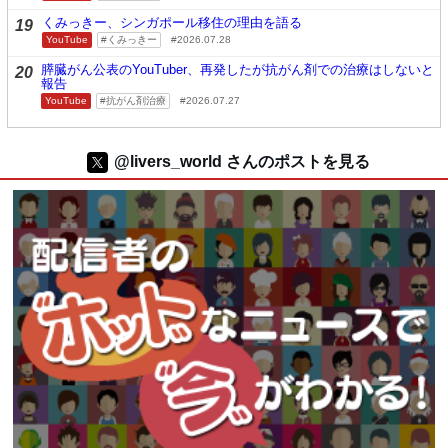
くみっきー、シンガポール移住の理由を語る
19
YouTube
くみっきー
2026.07.28
膵臓がん公表のYouTuber、再発したが抗がん剤での治療はしないと
20
報告
YouTube
抗がん剤治療
2026.07.27
@livers_world さんのポストを見る