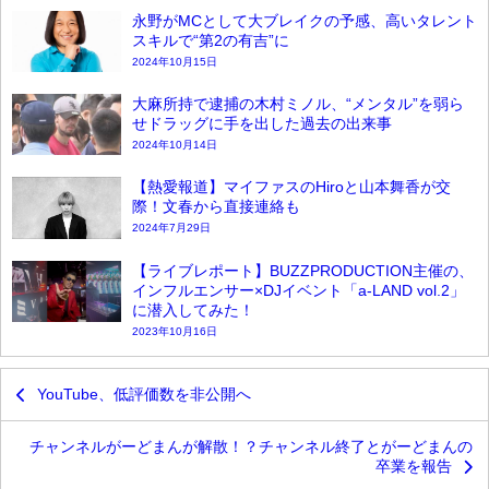
永野がMCとして大ブレイクの予感、高いタレント
スキルで“第2の有吉”に
2024年10月15日
大麻所持で逮捕の木村ミノル、“メンタル”を弱ら
せドラッグに手を出した過去の出来事
2024年10月14日
【熱愛報道】マイファスのHiroと山本舞香が交
際！文春から直接連絡も
2024年7月29日
【ライブレポート】BUZZPRODUCTION主催の、
インフルエンサー×DJイベント「a-LAND vol.2」
に潜入してみた！
2023年10月16日
YouTube、低評価数を非公開へ
チャンネルがーどまんが解散！？チャンネル終了とがーどまんの
卒業を報告