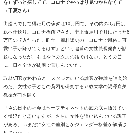
を）ずっと探してて、コロナでやっぱり見つからなくて」
（千夏さん）
街娼までして得た月の稼ぎは10万円で、その内の3万円は
親へ仕送り。コロナ禍前でさえ、非正規雇用で月にたった8
万円の収入だった。昨年、岡村隆史の「コロナで風俗に可
愛い子が降りてくるはず」という趣旨の女性蔑視発言が話
題になったが、もはやその次元の話ではない。とうの昔
に、日本全体が貧困で苦しんでいた。
取材VTRが終わると、スタジオにいる論客が持論を唱え始
めた。女性や子どもの貧困を研究する立教大学の湯澤直美
教授が口を開く。
「今の日本の社会はセーフティネットの底の底も抜けてい
る状況だと思いますが、さらに女性を追い込んでいる現実
がある。いまだに女性の差別とかジェンダー格差が解消さ
れていない」