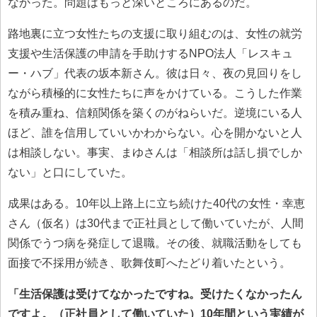
なかった。問題はもっと深いところにあるのだ。
路地裏に立つ女性たちの支援に取り組むのは、女性の就労
支援や生活保護の申請を手助けするNPO法人「レスキュ
ー・ハブ」代表の坂本新さん。彼は日々、夜の見回りをし
ながら積極的に女性たちに声をかけている。こうした作業
を積み重ね、信頼関係を築くのがねらいだ。逆境にいる人
ほど、誰を信用していいかわからない。心を開かないと人
は相談しない。事実、まゆさんは「相談所は話し損でしか
ない」と口にしていた。
成果はある。10年以上路上に立ち続けた40代の女性・幸恵
さん（仮名）は30代まで正社員として働いていたが、人間
関係でうつ病を発症して退職。その後、就職活動をしても
面接で不採用が続き、歌舞伎町へたどり着いたという。
「生活保護は受けてなかったですね。受けたくなかったん
ですよ。（正社員として働いていた）10年間という実績が