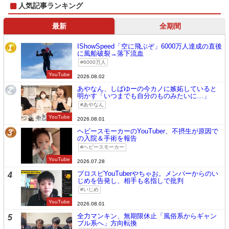
人気記事ランキング
最新
全期間
IShowSpeed「空に飛ぶぞ」6000万人達成の直後
1
に風船破裂→落下流血
6000万人
YouTube
2026.08.02
あやなん、しばゆーの今カノに嫉妬していると
2
明かす「いつまでも自分のものみたいに…」
あやなん
YouTube
2026.08.01
ヘビースモーカーのYouTuber、不摂生が原因で
3
の入院＆手術を報告
ヘビースモーカー
YouTube
2026.07.28
プロスピYouTuberやちゃお。メンバーからのい
4
じめを告発し、相手も名指しで批判
いじめ
YouTube
2026.08.01
全力マンキン、無期限休止「風俗系からギャン
5
ブル系へ」方向転換