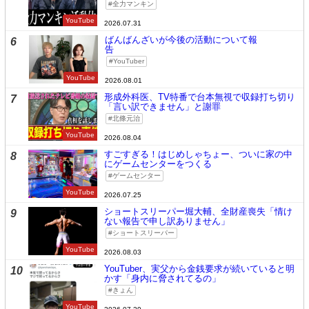
全力マンキン
YouTube
2026.07.31
ばんばんざいが今後の活動について報
6
告
YouTuber
YouTube
2026.08.01
形成外科医、TV特番で台本無視で収録打ち切り
7
「言い訳できません」と謝罪
北條元治
YouTube
2026.08.04
すごすぎる！はじめしゃちょー、ついに家の中
8
にゲームセンターをつくる
ゲームセンター
YouTube
2026.07.25
ショートスリーパー堀大輔、全財産喪失「情け
9
ない報告で申し訳ありません」
ショートスリーパー
YouTube
2026.08.03
YouTuber、実父から金銭要求が続いていると明
10
かす「身内に脅されてるの」
きょん
YouTube