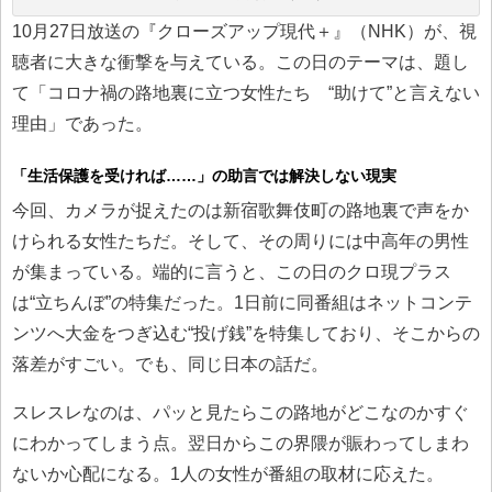
10月27日放送の『クローズアップ現代＋』（NHK）が、視
聴者に大きな衝撃を与えている。この日のテーマは、題し
て「コロナ禍の路地裏に立つ女性たち “助けて”と言えない
理由」であった。
「生活保護を受ければ……」の助言では解決しない現実
今回、カメラが捉えたのは新宿歌舞伎町の路地裏で声をか
けられる女性たちだ。そして、その周りには中高年の男性
が集まっている。端的に言うと、この日のクロ現プラス
は“立ちんぼ”の特集だった。1日前に同番組はネットコンテ
ンツへ大金をつぎ込む“投げ銭”を特集しており、そこからの
落差がすごい。でも、同じ日本の話だ。
スレスレなのは、パッと見たらこの路地がどこなのかすぐ
にわかってしまう点。翌日からこの界隈が賑わってしまわ
ないか心配になる。1人の女性が番組の取材に応えた。