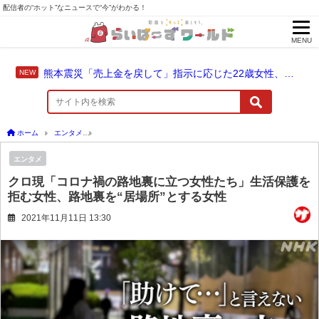
配信者の“ホット”なニュースで“今”がわかる！
MENU
熊本震災「売上金を戻して」指示に応じた22歳女性、爆発に巻き込まれ死亡
ホーム
エンタメ
クロ現「コロナ禍の路地裏に立つ女性たち」生活保護を拒む女性、路地
エンタメ
クロ現「コロナ禍の路地裏に立つ女性たち」生活保護を
拒む女性、路地裏を“居場所”とする女性
2021年11月11日 13:30