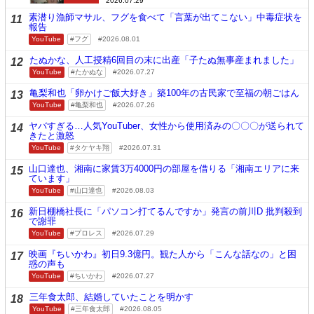
2026.07.29
素潜り漁師マサル、フグを食べて「言葉が出てこない」中毒症状を
11
報告
YouTube
フグ
2026.08.01
たぬかな、人工授精6回目の末に出産「子たぬ無事産まれました」
12
YouTube
たかぬな
2026.07.27
亀梨和也「卵かけご飯大好き」築100年の古民家で至福の朝ごはん
13
YouTube
亀梨和也
2026.07.26
ヤバすぎる…人気YouTuber、女性から使用済みの〇〇〇が送られて
14
きたと激怒
YouTube
タケヤキ翔
2026.07.31
山口達也、湘南に家賃3万4000円の部屋を借りる「湘南エリアに来
15
ています」
YouTube
山口達也
2026.08.03
新日棚橋社長に「パソコン打てるんですか」発言の前川D 批判殺到
16
で謝罪
YouTube
プロレス
2026.07.29
映画『ちいかわ』初日9.3億円。観た人から「こんな話なの」と困
17
惑の声も
YouTube
ちいかわ
2026.07.27
三年食太郎、結婚していたことを明かす
18
YouTube
三年食太郎
2026.08.05