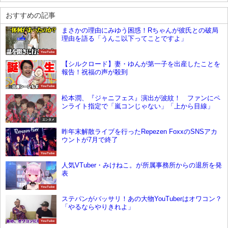
おすすめの記事
まさかの理由にみゆう困惑！Rちゃんが彼氏との破局
理由を語る「うんこ以下ってことですよ」
YouTube
【シルクロード】妻・ゆんが第一子を出産したことを
報告！祝福の声が殺到
YouTube
松本潤、『ジャニフェス』演出が波紋！ ファンにペ
ンライト指定で「嵐コンじゃない」「上から目線」
エンタメ
昨年末解散ライブを行ったRepezen FoxxのSNSアカ
ウントが7月で終了
YouTube
人気VTuber・みけねこ。が所属事務所からの退所を発
表
YouTube
ステパンがバッサリ！あの大物YouTuberはオワコン？
「やるならやりきれよ」
YouTube