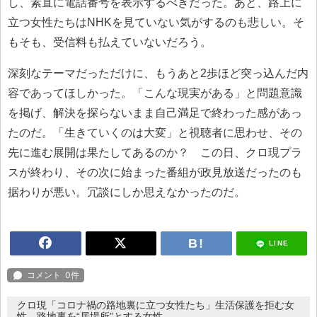
し、素直に電話番号を表示するべきだった。あと、路上に
立つ女性たちはNHKを見ていない気がするのも悲しい。そ
もそも、受信料も払えていないだろう。
深刻なテーマだっただけに、もうあと2歩ほど突っ込んだ内
容であってほしかった。「こんな現実がある」と問題意識
を掲げ、解決を探らないまま自己満足で終わった感があっ
たのだ。「生きていくのは大変」と視聴者に思わせ、その
先に進む展開は果たしてあるのか？ この日、クロ現プラ
スが終わり、その次に始まった番組が政見放送だったのも
据わりが悪い。冗談にしか思えなかったのだ。
LINE
クロ現「コロナ禍の路地裏に立つ女性たち」生活保護を拒む女
性、路地裏を“居場所”とする女性