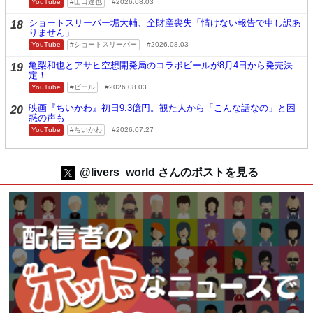
YouTube
山口達也
2026.08.03
ショートスリーパー堀大輔、全財産喪失「情けない報告で申し訳あ
18
りません」
YouTube
ショートスリーパー
2026.08.03
亀梨和也とアサヒ空想開発局のコラボビールが8月4日から発売決
19
定！
YouTube
ビール
2026.08.03
映画『ちいかわ』初日9.3億円。観た人から「こんな話なの」と困
20
惑の声も
YouTube
ちいかわ
2026.07.27
@livers_world さんのポストを見る