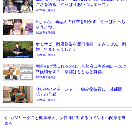
ごさを語る「やっぱりあいつはエース」
2026年8月6日
Rちゃん、新恋人の存在を明かす「やっぱ言っち
ゃうよね」
2026年8月6日
ホモサピ、離婚報告を翌日撤回「すみません、離
婚してませんでした」
2026年8月6日
副首都に選ばれるのは…京都府は副首都レースに
立候補せず？「京都はもともと首都」
2026年8月6日
せいやのマネージャー、編み物披露に「才能開
花」の予感
2026年8月6日
カジサックこと梶原雄太、女性陣に対するコメントへ配慮を求
める