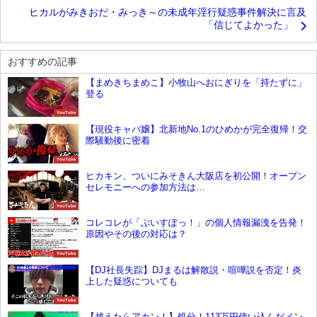
ヒカルがみきおだ・みっき～の未成年淫行疑惑事件解決に言及
「信じてよかった」
おすすめの記事
【まめきちまめこ】小牧山へおにぎりを「持たずに」
登る
YouTube
【現役キャバ嬢】北新地No.1のひめかが完全復帰！交
際騒動後に密着
YouTube
ヒカキン、ついにみそきん大阪店を初公開！オープン
セレモニーへの参加方法は…
YouTube
コレコレが「ぶいすぽっ！」の個人情報漏洩を告発！
原因やその後の対応は？
YouTube
【DJ社長失踪】DJまるは解散説・喧嘩説を否定！炎
上した疑惑についても
YouTube
【越えたらアカン！】処分！113万円使い込んだメン