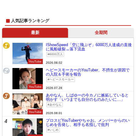
人気記事ランキング
最新
全期間
IShowSpeed「空に飛ぶぞ」6000万人達成の直後
1
に風船破裂→落下流血
6000万人
YouTube
2026.08.02
ヘビースモーカーのYouTuber、不摂生が原因で
2
の入院＆手術を報告
ヘビースモーカー
YouTube
2026.07.28
あやなん、しばゆーの今カノに嫉妬していると
3
明かす「いつまでも自分のものみたいに…」
あやなん
YouTube
2026.08.01
プロスピYouTuberやちゃお。メンバーからのい
4
じめを告発し、相手も名指しで批判
いじめ