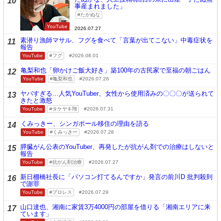
10
事産まれました」
たかぬな
YouTube
2026.07.27
素潜り漁師マサル、フグを食べて「言葉が出てこない」中毒症状を
11
報告
YouTube
フグ
2026.08.01
亀梨和也「卵かけご飯大好き」築100年の古民家で至福の朝ごはん
12
YouTube
亀梨和也
2026.07.26
ヤバすぎる…人気YouTuber、女性から使用済みの〇〇〇が送られて
13
きたと激怒
YouTube
タケヤキ翔
2026.07.31
くみっきー、シンガポール移住の理由を語る
14
YouTube
くみっきー
2026.07.28
膵臓がん公表のYouTuber、再発したが抗がん剤での治療はしないと
15
報告
YouTube
抗がん剤治療
2026.07.27
新日棚橋社長に「パソコン打てるんですか」発言の前川D 批判殺到
16
で謝罪
YouTube
プロレス
2026.07.29
山口達也、湘南に家賃3万4000円の部屋を借りる「湘南エリアに来
17
ています」