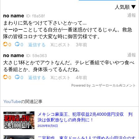
YouTube
の関連記事
メキシコ麻薬王、犯罪収益2兆4000億円没収 判
決は仮釈放なしの終身刑に！
2026年8月6日
二宮和也、東京ドームを1人で埋める山田涼介のす