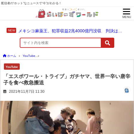
配信者の“ホット”なニュースで“今”がわかる！
MENU
メキシコ麻薬王、犯罪収益2兆4000億円没収 判決は仮釈放なしの終身刑に！
ホーム
YouTube
「エスポワール・トライブ」ガチヤマ、世界一辛い唐辛子を食べ救
YouTube
「エスポワール・トライブ」ガチヤマ、世界一辛い唐辛
子を食べ救急搬送
2021年11月7日 11:30