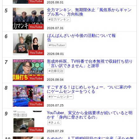
YouTube
2026.08.01
全力マンキン、無期限休止「風俗系からギャン
5
ブル系へ」方向転換
全力マンキン
YouTube
2026.07.31
ばんばんざいが今後の活動について報
6
告
YouTuber
YouTube
2026.08.01
形成外科医、TV特番で台本無視で収録打ち切り
7
「言い訳できません」と謝罪
北條元治
YouTube
2026.08.04
すごすぎる！はじめしゃちょー、ついに家の中
8
にゲームセンターをつくる
ゲームセンター
YouTube
2026.07.25
YouTuber、実父から金銭要求が続いていると明
9
かす「身内に脅されてるの」
きょん
YouTube
2026.07.29
たぬかな、人工授精6回目の末に出産「子たぬ無