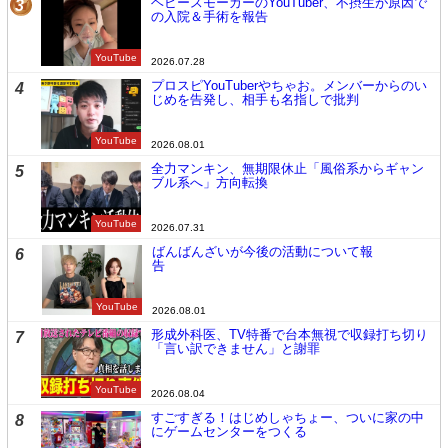
ヘビースモーカーのYouTuber、不摂生が原因で
3
の入院＆手術を報告
YouTube
2026.07.28
プロスピYouTuberやちゃお。メンバーからのい
4
じめを告発し、相手も名指しで批判
YouTube
2026.08.01
全力マンキン、無期限休止「風俗系からギャン
5
ブル系へ」方向転換
YouTube
2026.07.31
ばんばんざいが今後の活動について報
6
告
YouTube
2026.08.01
形成外科医、TV特番で台本無視で収録打ち切り
7
「言い訳できません」と謝罪
YouTube
2026.08.04
すごすぎる！はじめしゃちょー、ついに家の中
8
にゲームセンターをつくる