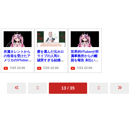
所属タレントから
愛を選んだ元ホロ
世界的VTuberが所
の告発を受けたア
ライブの人気V、
属事務所からの離
メリカのVTuber事
誠実すぎる結婚報
脱を報告 未払い金
務所が解散を発表
告に涙腺崩壊
の告発も「騙され
7/25 23:00
7/25 22:00
7/23 22:00
ていたことに最近
気づきました」
13 / 35