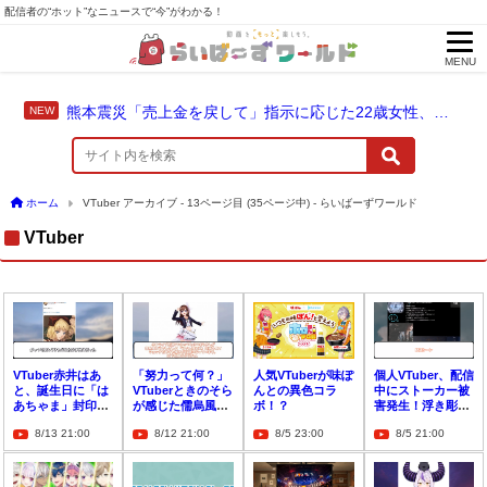
配信者の“ホット”なニュースで“今”がわかる！
MENU
熊本震災「売上金を戻して」指示に応じた22歳女性、爆発に巻き込まれ死亡
ホーム
VTuber アーカイブ - 13ページ目 (35ページ中) - らいばーずワールド
VTuber
VTuber赤井はあ
「努力って何？」
人気VTuberが味ぽ
個人VTuber、配信
と、誕生日に「は
VTuberときのそら
んとの異色コラ
中にストーカー被
あちゃま」封印！
が感じた儒烏風亭
ボ！？
害発生！浮き彫り
プロフィール一新
らでんの自習配信
になる配信者の安
8/13 21:00
8/12 21:00
8/5 23:00
8/5 21:00
でファン衝撃
への衝撃
全問題