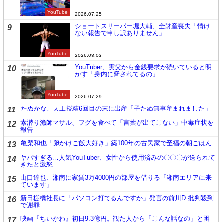
YouTube
2026.07.25
ショートスリーパー堀大輔、全財産喪失「情け
9
ない報告で申し訳ありません」
YouTube
2026.08.03
YouTuber、実父から金銭要求が続いていると明
10
かす「身内に脅されてるの」
YouTube
2026.07.29
たぬかな、人工授精6回目の末に出産「子たぬ無事産まれました」
11
素潜り漁師マサル、フグを食べて「言葉が出てこない」中毒症状を
12
報告
亀梨和也「卵かけご飯大好き」築100年の古民家で至福の朝ごはん
13
ヤバすぎる…人気YouTuber、女性から使用済みの〇〇〇が送られて
14
きたと激怒
山口達也、湘南に家賃3万4000円の部屋を借りる「湘南エリアに来
15
ています」
新日棚橋社長に「パソコン打てるんですか」発言の前川D 批判殺到
16
で謝罪
映画『ちいかわ』初日9.3億円。観た人から「こんな話なの」と困
17