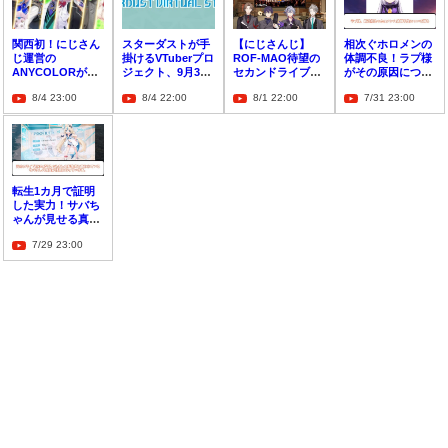
関西初！にじさん
スターダストが手
【にじさんじ】
相次ぐホロメンの
じ運営の
掛けるVTuberプロ
ROF-MAO待望の
体調不良！ラプ様
ANYCOLORが関
ジェクト、9月30
セカンドライブ振
がその原因につい
西オーディション
日をもって解散す
り返り！Kアリー
て率直に語る
8/4 23:00
8/4 22:00
8/1 22:00
7/31 23:00
の開催を発表
ると発表
ナ横浜で魅せた
「Limitless」な
27曲の軌跡
転生1カ月で証明
した実力！サバち
ゃんが見せる真の
VTuber魂
7/29 23:00