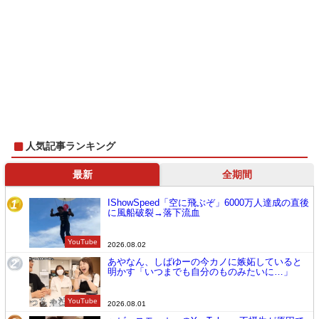
人気記事ランキング
最新
全期間
IShowSpeed「空に飛ぶぞ」6000万人達成の直後
1
に風船破裂→落下流血
YouTube
2026.08.02
あやなん、しばゆーの今カノに嫉妬していると
2
明かす「いつまでも自分のものみたいに…」
YouTube
2026.08.01