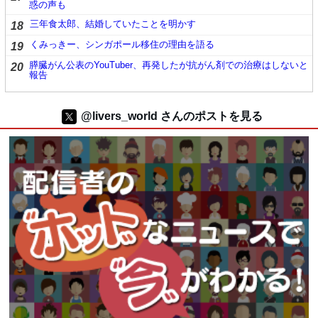
惑の声も
三年食太郎、結婚していたことを明かす
18
くみっきー、シンガポール移住の理由を語る
19
膵臓がん公表のYouTuber、再発したが抗がん剤での治療はしないと
20
報告
@livers_world さんのポストを見る