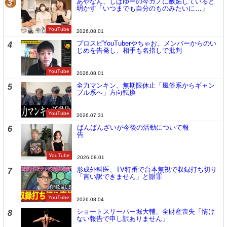
あやなん、しばゆーの今カノに嫉妬していると
3
明かす「いつまでも自分のものみたいに…」
YouTube
2026.08.01
プロスピYouTuberやちゃお。メンバーからのい
4
じめを告発し、相手も名指しで批判
YouTube
2026.08.01
全力マンキン、無期限休止「風俗系からギャン
5
ブル系へ」方向転換
YouTube
2026.07.31
ばんばんざいが今後の活動について報
6
告
YouTube
2026.08.01
形成外科医、TV特番で台本無視で収録打ち切り
7
「言い訳できません」と謝罪
YouTube
2026.08.04
ショートスリーパー堀大輔、全財産喪失「情け
8
ない報告で申し訳ありません」