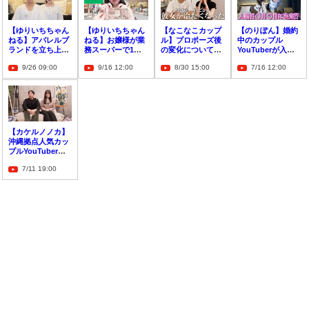
【ゆりいちちゃん
【ゆりいちちゃん
【なこなこカップ
【のりぽん】婚約
ねる】アパレルブ
ねる】お嬢様が業
ル】プロポーズ後
中のカップル
ランドを立ち上げ
務スーパーで1万
の変化について赤
YouTuberが入籍
たと報告！
円分の買い物！
裸々に公開
日で言い合い
9/26 09:00
9/16 12:00
8/30 15:00
7/16 12:00
に！？
【カケルノノカ】
沖縄拠点人気カッ
プルYouTuberが
破局を報告
7/11 19:00