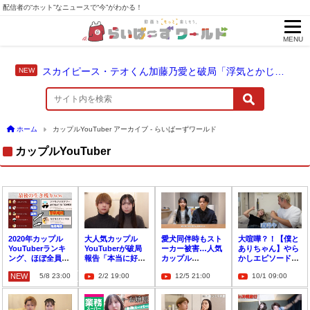
配信者の“ホット”なニュースで“今”がわかる！
MENU
スカイピース・テオくん加藤乃愛と破局「浮気とかじゃない」配信中に激白
ホーム
カップルYouTuber アーカイブ - らいばーずワールド
カップルYouTuber
2020年カップル
大人気カップル
愛犬同伴時もスト
大喧嘩？！【僕と
YouTuberランキ
YouTuberが破局
ーカー被害…人気
ありちゃん】やら
ング、ほぼ全員破
報告「本当に好き
カップル
かしエピソードを
局…残ったのはジ
やったんやろな」
YouTuberが涙の
公開！
NEW
5/8 23:00
2/2 19:00
12/5 21:00
10/1 09:00
ャルジャルだけ
訴え「もう限界」