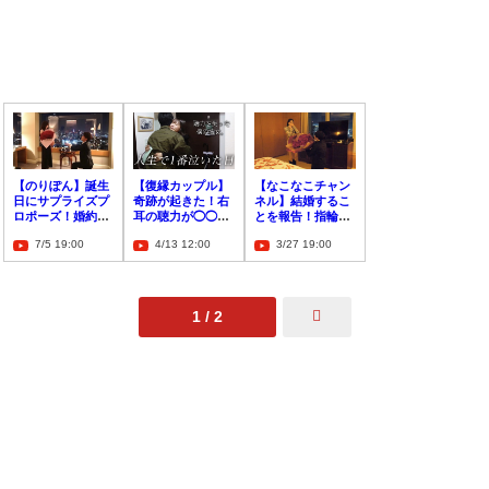
【のりぽん】誕生
【復縁カップル】
【なこなこチャン
日にサプライズプ
奇跡が起きた！右
ネル】結婚するこ
ロポーズ！婚約し
耳の聴力が◯◯し
とを報告！指輪は
たことを報告
ていた！？
◯◯って本当！？
7/5 19:00
4/13 12:00
3/27 19:00
1 / 2