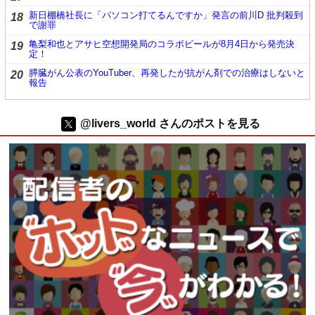
新日棚橋社長に「パソコン打てるんですか」発言の前川D 批判殺到
18
で謝罪
亀梨和也とアサヒ空想開発局のコラボビールが8月4日から発売決
19
定！
膵臓がん公表のYouTuber、再発したが抗がん剤での治療はしないと
20
報告
@livers_world さんのポストを見る