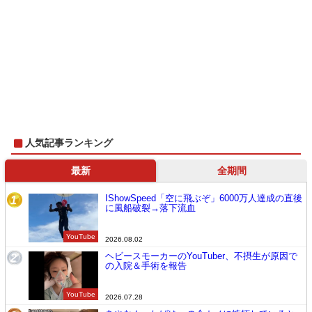
人気記事ランキング
最新
全期間
IShowSpeed「空に飛ぶぞ」6000万人達成の直後
1
に風船破裂→落下流血
YouTube
2026.08.02
ヘビースモーカーのYouTuber、不摂生が原因で
2
の入院＆手術を報告
YouTube
2026.07.28