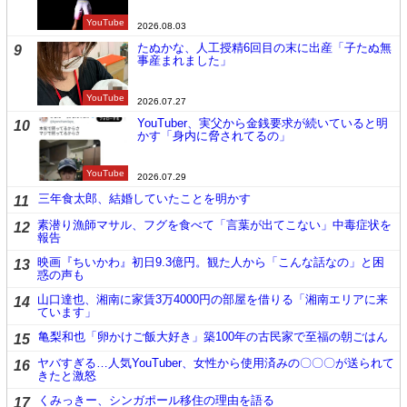
YouTube
2026.08.03
たぬかな、人工授精6回目の末に出産「子たぬ無
9
事産まれました」
YouTube
2026.07.27
YouTuber、実父から金銭要求が続いていると明
10
かす「身内に脅されてるの」
YouTube
2026.07.29
三年食太郎、結婚していたことを明かす
11
素潜り漁師マサル、フグを食べて「言葉が出てこない」中毒症状を
12
報告
映画『ちいかわ』初日9.3億円。観た人から「こんな話なの」と困
13
惑の声も
山口達也、湘南に家賃3万4000円の部屋を借りる「湘南エリアに来
14
ています」
亀梨和也「卵かけご飯大好き」築100年の古民家で至福の朝ごはん
15
ヤバすぎる…人気YouTuber、女性から使用済みの〇〇〇が送られて
16
きたと激怒
くみっきー、シンガポール移住の理由を語る
17