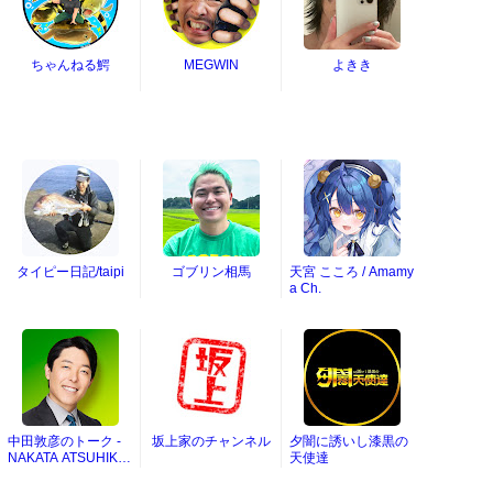
ちゃんねる鰐
MEGWIN
よきき
タイピー日記/taipi
ゴブリン相馬
天宮 こころ / Amamy
a Ch.
中田敦彦のトーク -
坂上家のチャンネル
夕闇に誘いし漆黒の
NAKATA ATSUHIKO
天使達
TALKS