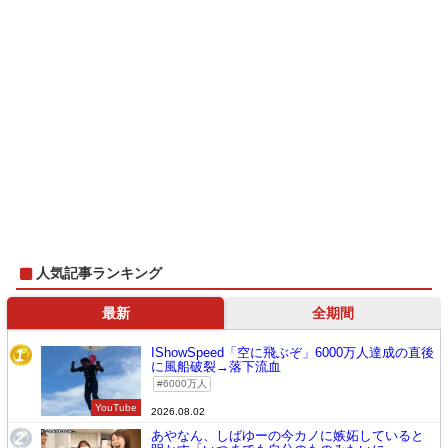
人気記事ランキング
最新
全期間
IShowSpeed「空に飛ぶぞ」6000万人達成の直後
1
に風船破裂→落下流血
6000万人
YouTube
2026.08.02
あやなん、しばゆーの今カノに嫉妬していると
2