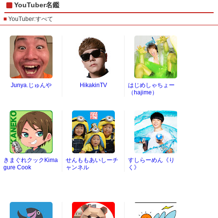
YouTuber名鑑
YouTuber:すべて
Junya.じゅんや
HikakinTV
はじめしゃちょー
（hajime）
きまぐれクックKima
せんももあいしーチ
すしらーめん《り
gure Cook
ャンネル
く》