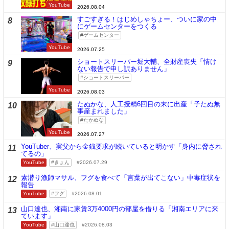
YouTube
2026.08.04
すごすぎる！はじめしゃちょー、ついに家の中
8
にゲームセンターをつくる
ゲームセンター
YouTube
2026.07.25
ショートスリーパー堀大輔、全財産喪失「情け
9
ない報告で申し訳ありません」
ショートスリーパー
YouTube
2026.08.03
たぬかな、人工授精6回目の末に出産「子たぬ無
10
事産まれました」
たかぬな
YouTube
2026.07.27
YouTuber、実父から金銭要求が続いていると明かす「身内に脅され
11
てるの」
YouTube
きょん
2026.07.29
素潜り漁師マサル、フグを食べて「言葉が出てこない」中毒症状を
12
報告
YouTube
フグ
2026.08.01
山口達也、湘南に家賃3万4000円の部屋を借りる「湘南エリアに来
13
ています」
YouTube
山口達也
2026.08.03