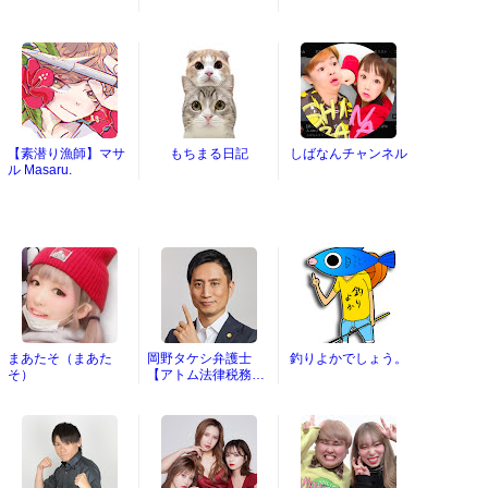
【素潜り漁師】マサ
もちまる日記
しばなんチャンネル
ル Masaru.
まあたそ（まあた
岡野タケシ弁護士
釣りよかでしょう。
そ）
【アトム法律税務グ
ループ】