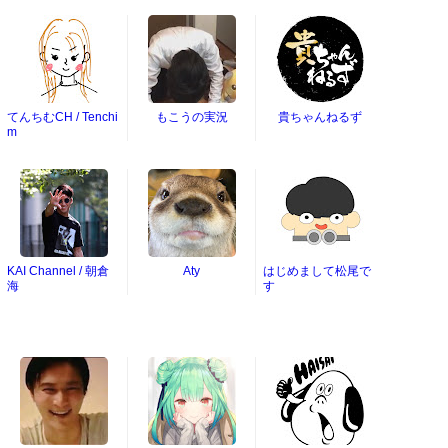
てんちむCH / Tenchi
もこうの実況
貴ちゃんねるず
m
KAI Channel / 朝倉
Aty
はじめまして松尾で
海
す