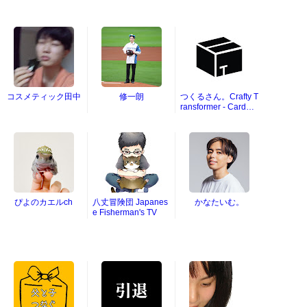
コスメティック田中
修一朗
つくるさん。Crafty T
ransformer - Cardbo
ard DIY
ぴよのカエルch
八丈冒険団 Japanes
かなたいむ。
e Fisherman's TV