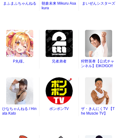
まふまふちゃんねる
朝倉未来 Mikuru Asa
まいぜんシスターズ
kura
P丸様。
兄者弟者
狩野英孝【公式チャ
ンネル】EIKO!GO!!
ひなちゃんねる / Hin
ボンボンTV
ザ・きんにくTV 【T
ata Kato
he Muscle TV】