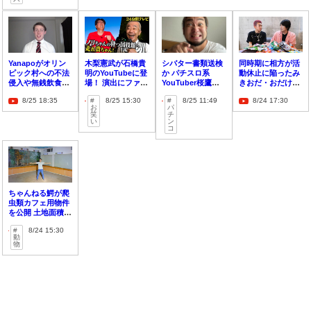
Yanapoがオリン
木梨憲武が石橋貴
シバター書類送検
同時期に相方が活
ピック村への不法
明のYouTubeに登
か パチスロ系
動休止に陥ったみ
侵入や無銭飲食に
場！ 演出にファン
YouTuber桜鷹虎
きおだ・おだけい
ついて釈明
歓喜
がデマ発言による
と水たまりボン
8/25 18:35
8/25 15:30
8/25 11:49
8/24 17:30
刑事事件について
ド・カンタが対談
お
パ
言及
いま欲しいものは
笑
チ
い
ン
「相方」と発言
コ
ちゃんねる鰐が爬
虫類カフェ用物件
を公開 土地面積は
900平米
8/24 15:30
動
物