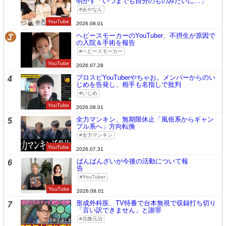
明かす「いつまでも自分のものみたいに…」
あやなん
YouTube
2026.08.01
ヘビースモーカーのYouTuber、不摂生が原因で
3
の入院＆手術を報告
ヘビースモーカー
YouTube
2026.07.28
プロスピYouTuberやちゃお。メンバーからのい
4
じめを告発し、相手も名指しで批判
いじめ
YouTube
2026.08.01
全力マンキン、無期限休止「風俗系からギャン
5
ブル系へ」方向転換
全力マンキン
YouTube
2026.07.31
ばんばんざいが今後の活動について報
6
告
YouTuber
YouTube
2026.08.01
形成外科医、TV特番で台本無視で収録打ち切り
7
「言い訳できません」と謝罪
北條元治