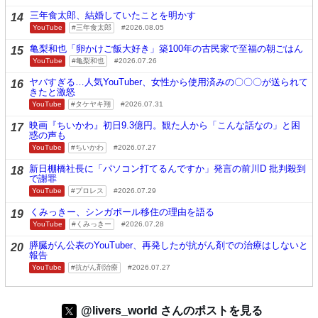
三年食太郎、結婚していたことを明かす
14
YouTube
三年食太郎
2026.08.05
亀梨和也「卵かけご飯大好き」築100年の古民家で至福の朝ごはん
15
YouTube
亀梨和也
2026.07.26
ヤバすぎる…人気YouTuber、女性から使用済みの〇〇〇が送られて
16
きたと激怒
YouTube
タケヤキ翔
2026.07.31
映画『ちいかわ』初日9.3億円。観た人から「こんな話なの」と困
17
惑の声も
YouTube
ちいかわ
2026.07.27
新日棚橋社長に「パソコン打てるんですか」発言の前川D 批判殺到
18
で謝罪
YouTube
プロレス
2026.07.29
くみっきー、シンガポール移住の理由を語る
19
YouTube
くみっきー
2026.07.28
膵臓がん公表のYouTuber、再発したが抗がん剤での治療はしないと
20
報告
YouTube
抗がん剤治療
2026.07.27
@livers_world さんのポストを見る