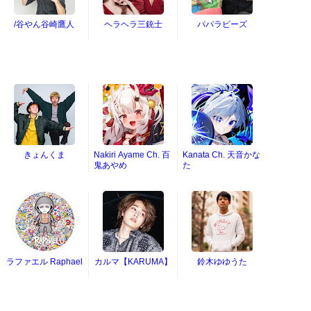
/谷やん谷崎鷹人
ヘラヘラ三銃士
パパラピーズ
きょんくま
Nakiri Ayame Ch. 百
Kanata Ch. 天音かな
鬼あやめ
た
ラファエル Raphael
カルマ【KARUMA】
鈴木ゆゆうた