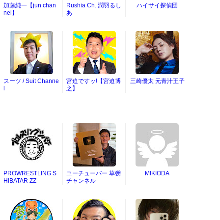
加藤純一【jun chan
Rushia Ch. 潤羽るし
ハイサイ探偵団
nel】
あ
スーツ / Suit Channe
宮迫ですッ!【宮迫博
三崎優太 元青汁王子
l
之】
PROWRESTLING S
ユーチューバー 草彅
MIKIODA
HIBATAR ZZ
チャンネル