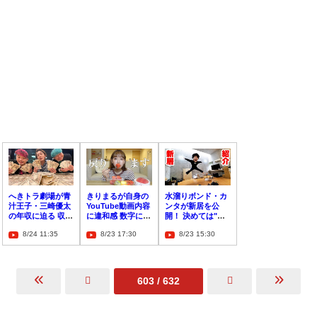
へきトラ劇場が青
きりまるが自身の
水溜りボンド・カ
汁王子・三崎優太
YouTube動画内容
ンタが新居を公
の年収に迫る 収益
に違和感 数字に囚
開！ 決めては"変
を伸ばすビジネス
われ初心を見失う
な間取り"
8/24 11:35
8/23 17:30
8/23 15:30
モデルも明らかに
603 / 632