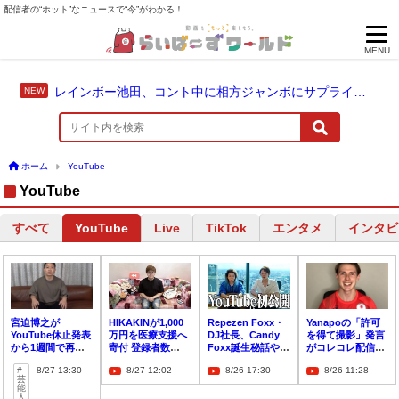
配信者の“ホット”なニュースで“今”がわかる！
MENU
レインボー池田、コント中に相方ジャンボにサプライズ結婚報告
ホーム
YouTube
YouTube
すべて
Live
TikTok
エンタメ
インタビ
YouTube
宮迫博之が
HIKAKINが1,000
Repezen Foxx・
Yanapoの「許可
YouTube休止発表
万円を医療支援へ
DJ社長、Candy
を得て撮影」発言
から1週間で再開
寄付 登録者数
Foxx誕生秘話や世
がコレコレ配信で
「YouTubeという
1,000万人お祝い
界進出への戦略を
ウソと発覚 オリン
8/27 13:30
8/27 12:02
8/26 17:30
8/26 11:28
場所しか僕にはな
企画を断念
初公開
ピック関係者が問
芸
い」
い合わせ窓口に電
能
人
話突撃