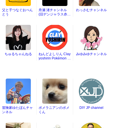
父と子つなぐおべん
舟瀬 渚チャンネル
わっさむチャンネル
とう
(旧デンジャラス赤
鬼)
ちゅるちゃんねる
ねんどよしりん Clay
みゆみゆチャンネル
yoshirin Pokémon Cl
ay Art
冒険家ゆたぼんチャ
ポメラニアンのポメ
DIY JP channel
ンネル
くん