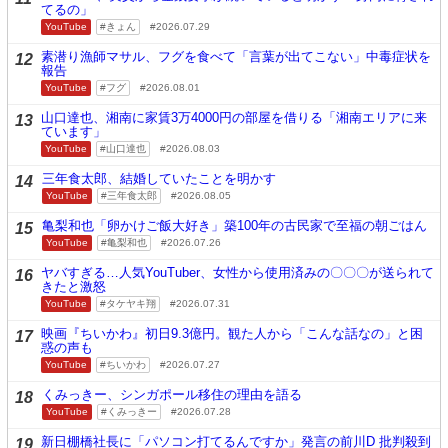
てるの」
YouTube
きょん
2026.07.29
素潜り漁師マサル、フグを食べて「言葉が出てこない」中毒症状を
12
報告
YouTube
フグ
2026.08.01
山口達也、湘南に家賃3万4000円の部屋を借りる「湘南エリアに来
13
ています」
YouTube
山口達也
2026.08.03
三年食太郎、結婚していたことを明かす
14
YouTube
三年食太郎
2026.08.05
亀梨和也「卵かけご飯大好き」築100年の古民家で至福の朝ごはん
15
YouTube
亀梨和也
2026.07.26
ヤバすぎる…人気YouTuber、女性から使用済みの〇〇〇が送られて
16
きたと激怒
YouTube
タケヤキ翔
2026.07.31
映画『ちいかわ』初日9.3億円。観た人から「こんな話なの」と困
17
惑の声も
YouTube
ちいかわ
2026.07.27
くみっきー、シンガポール移住の理由を語る
18
YouTube
くみっきー
2026.07.28
新日棚橋社長に「パソコン打てるんですか」発言の前川D 批判殺到
19