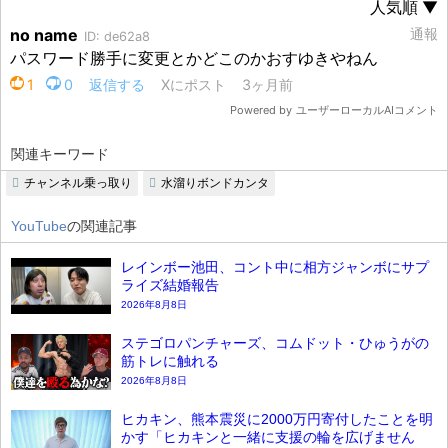
関連キーワード
チャンネル乗っ取り
水溜りボンドカンタ
YouTube
の関連記事
レインボー池田、コント中に相方ジャンボにサプ
ライズ結婚報告
2026年8月8日
ステゴロパンチャーズ、コムドット・ひゅうがの
筋トレに触れる
2026年8月8日
ヒカキン、熊本震災に2000万円寄付したことを明
かす「ヒカキンと一緒に支援の輪を広げません