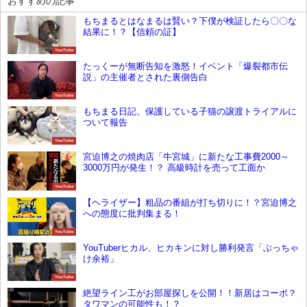
おすすめの記事
もちまるとはなまるは賢い？下僕が検証したら〇〇な
結果に！？【信頼の証】
YouTube
たっくーが無断告知を激怒！イベント「爆裂都市伝
説」の主催者とされた裏側告白
YouTube
もちまる日記、保護している子猫の譲渡トライアルに
ついて報告
YouTube
宮迫博之の焼肉店「牛宮城」に新たな工事費2000～
3000万円が発生！？ 高級時計を売って工面か
YouTube
【ヘライザー】粗品の番組が打ち切りに！？宮迫博之
への態度に批判集まる！
YouTube
YouTuberヒカル、ヒカキンに対し勝利発言「ぶっちゃ
け余裕」
YouTube
絶望ライン工がお部屋探しを公開！！新居はコーポ？
タワマンの可能性も！？