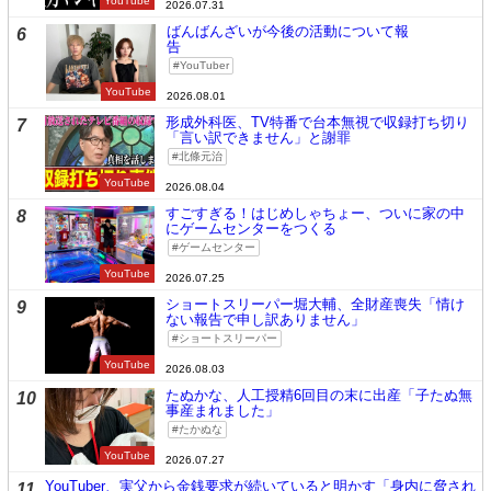
YouTube
2026.07.31
ばんばんざいが今後の活動について報
6
告
YouTuber
YouTube
2026.08.01
形成外科医、TV特番で台本無視で収録打ち切り
7
「言い訳できません」と謝罪
北條元治
YouTube
2026.08.04
すごすぎる！はじめしゃちょー、ついに家の中
8
にゲームセンターをつくる
ゲームセンター
YouTube
2026.07.25
ショートスリーパー堀大輔、全財産喪失「情け
9
ない報告で申し訳ありません」
ショートスリーパー
YouTube
2026.08.03
たぬかな、人工授精6回目の末に出産「子たぬ無
10
事産まれました」
たかぬな
YouTube
2026.07.27
YouTuber、実父から金銭要求が続いていると明かす「身内に脅され
11