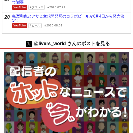
で謝罪
YouTube
プロレス
2026.07.29
亀梨和也とアサヒ空想開発局のコラボビールが8月4日から発売決
20
定！
YouTube
ビール
2026.08.03
@livers_world さんのポストを見る