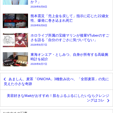
か？」
2026年8月8日
熊本震災「売上金を戻して」指示に応じた22歳女
性、爆発に巻き込まれ死亡
2026年8月8日
ホロライブ所属の宝鐘マリンが後輩VTuberのすご
さを語る「自分のすごさに気づいてない」
2026年8月7日
東海オンエア・としみつ、自身が所有する高級腕
時計を紹介
2026年8月7日
あましん、麦茶「ONICHA」3種飲み比べ、「全部麦茶」の先に
見えた小さな奇跡
美容好きなMattがおすすめ！肌をぷるぷるにしたいならクレンジ
ングはコレ