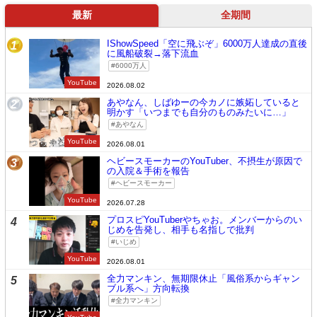
最新
全期間
IShowSpeed「空に飛ぶぞ」6000万人達成の直後
1
に風船破裂→落下流血
6000万人
YouTube
2026.08.02
あやなん、しばゆーの今カノに嫉妬していると
2
明かす「いつまでも自分のものみたいに…」
あやなん
YouTube
2026.08.01
ヘビースモーカーのYouTuber、不摂生が原因で
3
の入院＆手術を報告
ヘビースモーカー
YouTube
2026.07.28
プロスピYouTuberやちゃお。メンバーからのい
4
じめを告発し、相手も名指しで批判
いじめ
YouTube
2026.08.01
全力マンキン、無期限休止「風俗系からギャン
5
ブル系へ」方向転換
全力マンキン