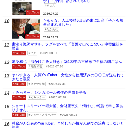
かす「身内に脅されてるの」
きょん
YouTube
2026.07.29
たぬかな、人工授精6回目の末に出産「子たぬ無
10
事産まれました」
たかぬな
YouTube
2026.07.27
素潜り漁師マサル、フグを食べて「言葉が出てこない」中毒症状を
11
報告
YouTube
フグ
2026.08.01
亀梨和也「卵かけご飯大好き」築100年の古民家で至福の朝ごはん
12
YouTube
亀梨和也
2026.07.26
ヤバすぎる…人気YouTuber、女性から使用済みの〇〇〇が送られて
13
きたと激怒
YouTube
タケヤキ翔
2026.07.31
くみっきー、シンガポール移住の理由を語る
14
YouTube
くみっきー
2026.07.28
ショートスリーパー堀大輔、全財産喪失「情けない報告で申し訳あ
15
りません」
YouTube
ショートスリーパー
2026.08.03
膵臓がん公表のYouTuber、再発したが抗がん剤での治療はしないと
16
報告