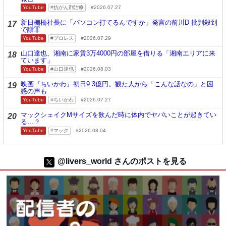
YouTube
抗がん剤治療
2026.07.27
新日棚橋社長に「パソコン打てるんですか」発言の前川D 批判殺到
17
で謝罪
YouTube
プロレス
2026.07.29
山口達也、湘南に家賃3万4000円の部屋を借りる「湘南エリアに来
18
ています」
YouTube
山口達也
2026.08.03
映画『ちいかわ』初日9.3億円。観た人から「こんな話なの」と困
19
惑の声も
YouTube
ちいかわ
2026.07.27
マックシェイクMサイズを飲んだ時に体内でヤバいことが起きてい
20
る…？
YouTube
マック
2026.08.04
@livers_world さんのポストを見る