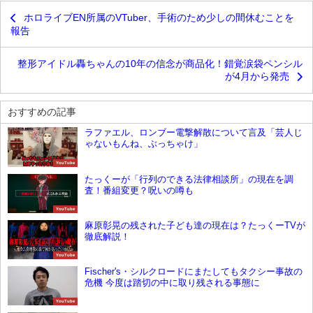
ホロライブEN所属のVTuber、手術のため少しの間休むことを
報告
整形アイドル轟ちゃんの10年の信念が商品化！錯覚涙袋ペンシル
が4月から発売
おすすめの記事
ラファエル、ロンブー電撃解散について言及「芸人じ
ゃないもんね、ぶっちゃけ」
YouTube
たっくーが「行列のできる法律相談所」の現在を調
査！番組変更？呪いの噂も
YouTube
麻原彰晃の残された子ども達の現在は？たっくーTVが
徹底解説！
YouTube
Fischer's・シルクロードにまたしてもタクシー事故の
危機 今度は踏切の中に取り残される事態に
YouTube