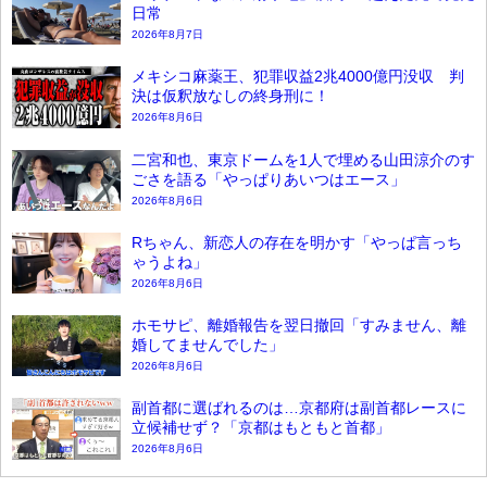
日常
2026年8月7日
メキシコ麻薬王、犯罪収益2兆4000億円没収 判
決は仮釈放なしの終身刑に！
2026年8月6日
二宮和也、東京ドームを1人で埋める山田涼介のす
ごさを語る「やっぱりあいつはエース」
2026年8月6日
Rちゃん、新恋人の存在を明かす「やっぱ言っち
ゃうよね」
2026年8月6日
ホモサピ、離婚報告を翌日撤回「すみません、離
婚してませんでした」
2026年8月6日
副首都に選ばれるのは…京都府は副首都レースに
立候補せず？「京都はもともと首都」
2026年8月6日