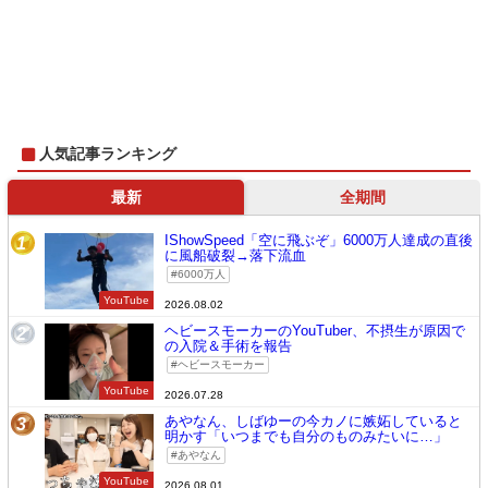
人気記事ランキング
最新
全期間
IShowSpeed「空に飛ぶぞ」6000万人達成の直後
1
に風船破裂→落下流血
6000万人
YouTube
2026.08.02
ヘビースモーカーのYouTuber、不摂生が原因で
2
の入院＆手術を報告
ヘビースモーカー
YouTube
2026.07.28
あやなん、しばゆーの今カノに嫉妬していると
3
明かす「いつまでも自分のものみたいに…」
あやなん
YouTube
2026.08.01