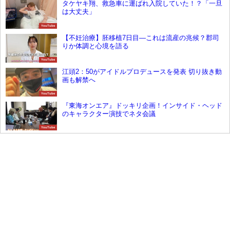
タケヤキ翔、救急車に運ばれ入院していた！？「一旦
は大丈夫」
YouTube
【不妊治療】胚移植7日目―これは流産の兆候？郡司
りか体調と心境を語る
YouTube
江頭2：50がアイドルプロデュースを発表 切り抜き動
画も解禁へ
YouTube
『東海オンエア』ドッキリ企画！インサイド・ヘッド
のキャラクター演技でネタ会議
YouTube