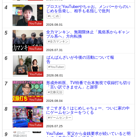
プロスピYouTuberやちゃお。メンバーからのい
4
じめを告発し、相手も名指しで批判
いじめ
YouTube
2026.08.01
全力マンキン、無期限休止「風俗系からギャン
5
ブル系へ」方向転換
全力マンキン
YouTube
2026.07.31
ばんばんざいが今後の活動について報
6
告
YouTuber
YouTube
2026.08.01
形成外科医、TV特番で台本無視で収録打ち切り
7
「言い訳できません」と謝罪
北條元治
YouTube
2026.08.04
すごすぎる！はじめしゃちょー、ついに家の中
8
にゲームセンターをつくる
ゲームセンター
YouTube
2026.07.25
YouTuber、実父から金銭要求が続いていると明
9