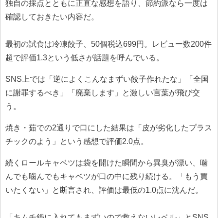
独自の採点とともに正直な感想を語り、節約派なら一度は
確認しておきたい内容だ。
最初の試食は冷凍餃子、50個税込699円。レビュー数200件
超で評価1.3という低さが話題を呼んでいる。
SNS上では「逆によくこんなまずい餃子作れたな」「全国
に謝罪するべき」「廃棄します」と激しい言葉が飛び交
う。
焼き・茹での2通りで口にした結果は「皮が劣化したプラス
チックのよう」という感想で評価2.0点。
続くロールキャベツは袋を開けた瞬間から異臭が漂い、噛
んでも噛んでもキャベツが口の中に残り続ける。「もう買
いたくない」と断言され、評価は最低の1.0点に沈んだ。
「キムチ鍋に入れてもまずいので救えないレベル」とSNS