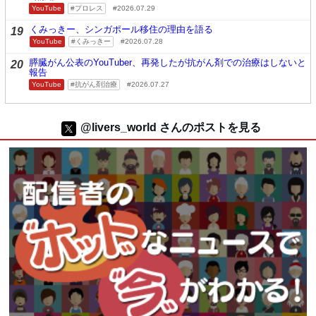
YouTube
プロレス
2026.07.29
くみっきー、シンガポール移住の理由を語る
19
YouTube
くみっきー
2026.07.28
膵臓がん公表のYouTuber、再発したが抗がん剤での治療はしないと
20
報告
YouTube
抗がん剤治療
2026.07.27
@livers_world さんのポストを見る