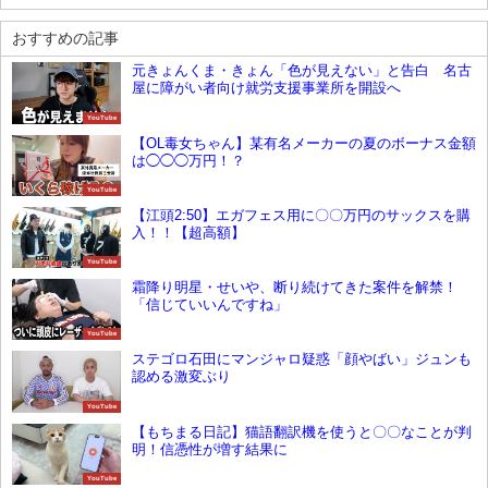
おすすめの記事
元きょんくま・きょん「色が見えない」と告白 名古
屋に障がい者向け就労支援事業所を開設へ
YouTube
【OL毒女ちゃん】某有名メーカーの夏のボーナス金額
は◯◯◯万円！？
YouTube
【江頭2:50】エガフェス用に〇〇万円のサックスを購
入！！【超高額】
YouTube
霜降り明星・せいや、断り続けてきた案件を解禁！
「信じていいんですね」
YouTube
ステゴロ石田にマンジャロ疑惑「顔やばい」ジュンも
認める激変ぶり
YouTube
【もちまる日記】猫語翻訳機を使うと〇〇なことが判
明！信憑性が増す結果に
YouTube