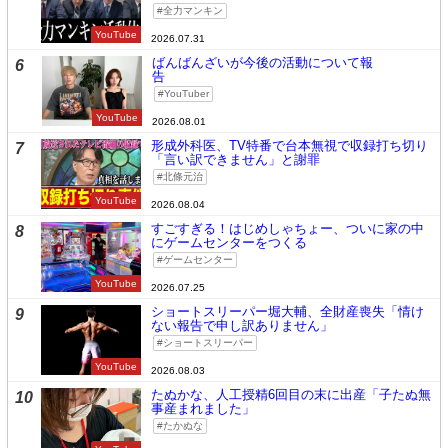
全力マンキン
YouTube
2026.07.31
ばんばんざいが今後の活動について報
6
告
YouTuber
YouTube
2026.08.01
形成外科医、TV特番で台本無視で収録打ち切り
7
「言い訳できません」と謝罪
北條元治
YouTube
2026.08.04
すごすぎる！はじめしゃちょー、ついに家の中
8
にゲームセンターをつくる
ゲームセンター
YouTube
2026.07.25
ショートスリーパー堀大輔、全財産喪失「情け
9
ない報告で申し訳ありません」
ショートスリーパー
YouTube
2026.08.03
たぬかな、人工授精6回目の末に出産「子たぬ無
10
事産まれました」
たかぬな