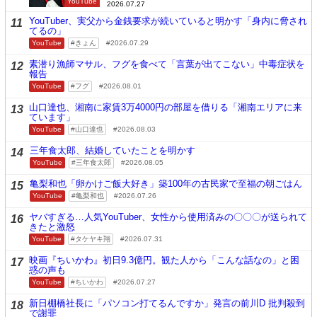
YouTube
2026.07.27
YouTuber、実父から金銭要求が続いていると明かす「身内に脅され
11
てるの」
YouTube
きょん
2026.07.29
素潜り漁師マサル、フグを食べて「言葉が出てこない」中毒症状を
12
報告
YouTube
フグ
2026.08.01
山口達也、湘南に家賃3万4000円の部屋を借りる「湘南エリアに来
13
ています」
YouTube
山口達也
2026.08.03
三年食太郎、結婚していたことを明かす
14
YouTube
三年食太郎
2026.08.05
亀梨和也「卵かけご飯大好き」築100年の古民家で至福の朝ごはん
15
YouTube
亀梨和也
2026.07.26
ヤバすぎる…人気YouTuber、女性から使用済みの〇〇〇が送られて
16
きたと激怒
YouTube
タケヤキ翔
2026.07.31
映画『ちいかわ』初日9.3億円。観た人から「こんな話なの」と困
17
惑の声も
YouTube
ちいかわ
2026.07.27
新日棚橋社長に「パソコン打てるんですか」発言の前川D 批判殺到
18
で謝罪