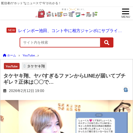
配信者の“ホット”なニュースで“今”がわかる！
MENU
レインボー池田、コント中に相方ジャンボにサプライズ結婚報告
ホーム
YouTube
タケヤキ翔、ヤバすぎるファンからLINEが届いてブチギレ？正体は
タケヤキ翔
YouTube
タケヤキ翔、ヤバすぎるファンからLINEが届いてブチ
ギレ？正体は〇〇で…
2026年2月12日 19:00