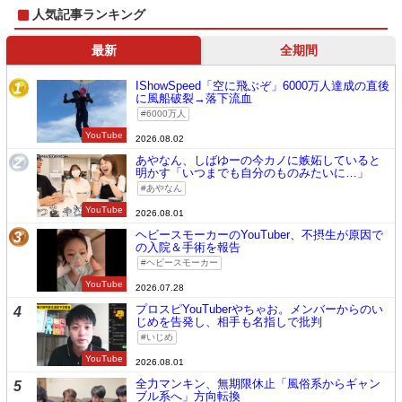
人気記事ランキング
最新
全期間
IShowSpeed「空に飛ぶぞ」6000万人達成の直後
1
に風船破裂→落下流血
6000万人
YouTube
2026.08.02
あやなん、しばゆーの今カノに嫉妬していると
2
明かす「いつまでも自分のものみたいに…」
あやなん
YouTube
2026.08.01
ヘビースモーカーのYouTuber、不摂生が原因で
3
の入院＆手術を報告
ヘビースモーカー
YouTube
2026.07.28
プロスピYouTuberやちゃお。メンバーからのい
4
じめを告発し、相手も名指しで批判
いじめ
YouTube
2026.08.01
全力マンキン、無期限休止「風俗系からギャン
5
ブル系へ」方向転換