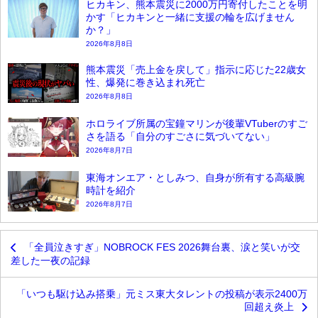
ヒカキン、熊本震災に2000万円寄付したことを明
かす「ヒカキンと一緒に支援の輪を広げません
か？」
2026年8月8日
熊本震災「売上金を戻して」指示に応じた22歳女
性、爆発に巻き込まれ死亡
2026年8月8日
ホロライブ所属の宝鐘マリンが後輩VTuberのすご
さを語る「自分のすごさに気づいてない」
2026年8月7日
東海オンエア・としみつ、自身が所有する高級腕
時計を紹介
2026年8月7日
「全員泣きすぎ」NOBROCK FES 2026舞台裏、涙と笑いが交
差した一夜の記録
「いつも駆け込み搭乗」元ミス東大タレントの投稿が表示2400万
回超え炎上