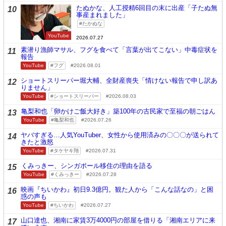
たぬかな、人工授精6回目の末に出産「子たぬ無
10
事産まれました」
たかぬな
YouTube
2026.07.27
素潜り漁師マサル、フグを食べて「言葉が出てこない」中毒症状を
11
報告
YouTube
フグ
2026.08.01
ショートスリーパー堀大輔、全財産喪失「情けない報告で申し訳あ
12
りません」
YouTube
ショートスリーパー
2026.08.03
亀梨和也「卵かけご飯大好き」築100年の古民家で至福の朝ごはん
13
YouTube
亀梨和也
2026.07.26
ヤバすぎる…人気YouTuber、女性から使用済みの〇〇〇が送られて
14
きたと激怒
YouTube
タケヤキ翔
2026.07.31
くみっきー、シンガポール移住の理由を語る
15
YouTube
くみっきー
2026.07.28
映画『ちいかわ』初日9.3億円。観た人から「こんな話なの」と困
16
惑の声も
YouTube
ちいかわ
2026.07.27
山口達也、湘南に家賃3万4000円の部屋を借りる「湘南エリアに来
17