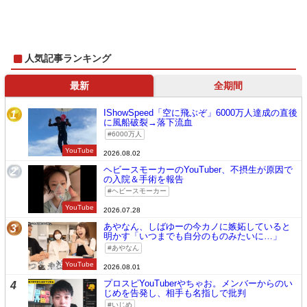
人気記事ランキング
最新
全期間
IShowSpeed「空に飛ぶぞ」6000万人達成の直後
1
に風船破裂→落下流血
6000万人
YouTube
2026.08.02
ヘビースモーカーのYouTuber、不摂生が原因で
2
の入院＆手術を報告
ヘビースモーカー
YouTube
2026.07.28
あやなん、しばゆーの今カノに嫉妬していると
3
明かす「いつまでも自分のものみたいに…」
あやなん
YouTube
2026.08.01
プロスピYouTuberやちゃお。メンバーからのい
4
じめを告発し、相手も名指しで批判
いじめ