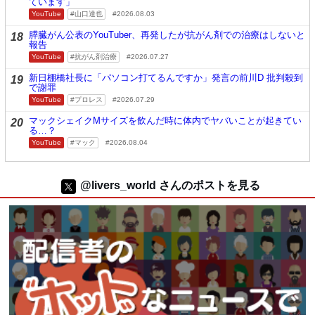
ています」
YouTube
山口達也
2026.08.03
膵臓がん公表のYouTuber、再発したが抗がん剤での治療はしないと
18
報告
YouTube
抗がん剤治療
2026.07.27
新日棚橋社長に「パソコン打てるんですか」発言の前川D 批判殺到
19
で謝罪
YouTube
プロレス
2026.07.29
マックシェイクMサイズを飲んだ時に体内でヤバいことが起きてい
20
る…？
YouTube
マック
2026.08.04
@livers_world さんのポストを見る