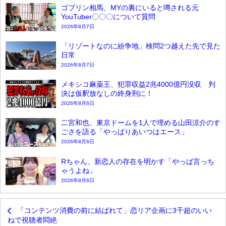
ゴブリン相馬、MYの裏にいると噂される元
YouTuber〇〇〇について質問
2026年8月7日
「リゾートなのに紛争地」検問2つ越えた先で見た
日常
2026年8月7日
メキシコ麻薬王、犯罪収益2兆4000億円没収 判
決は仮釈放なしの終身刑に！
2026年8月6日
二宮和也、東京ドームを1人で埋める山田涼介のす
ごさを語る「やっぱりあいつはエース」
2026年8月6日
Rちゃん、新恋人の存在を明かす「やっぱ言っち
ゃうよね」
2026年8月6日
「コンテンツ消費の前に結ばれて」恋リア企画に3千超のいい
ねで視聴者悶絶