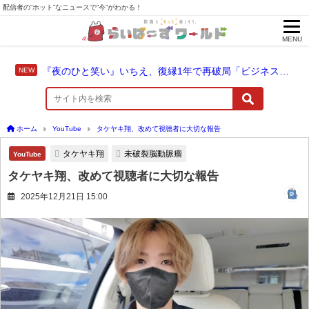
配信者の“ホット”なニュースで“今”がわかる！
MENU
『夜のひと笑い』いちえ、復縁1年で再破局「ビジネス別れとかじゃない」と涙
ホーム
YouTube
タケヤキ翔、改めて視聴者に大切な報告
タケヤキ翔
未破裂脳動脈瘤
YouTube
タケヤキ翔、改めて視聴者に大切な報告
2025年12月21日 15:00