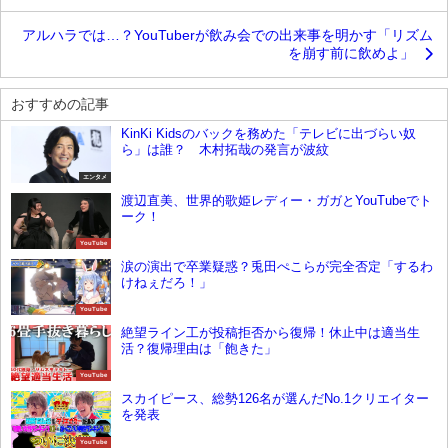
アルハラでは…？YouTuberが飲み会での出来事を明かす「リズム
を崩す前に飲めよ」
おすすめの記事
KinKi Kidsのバックを務めた「テレビに出づらい奴
ら」は誰？ 木村拓哉の発言が波紋
エンタメ
渡辺直美、世界的歌姫レディー・ガガとYouTubeでト
ーク！
YouTube
涙の演出で卒業疑惑？兎田ぺこらが完全否定「するわ
けねぇだろ！」
YouTube
絶望ライン工が投稿拒否から復帰！休止中は適当生
活？復帰理由は「飽きた」
YouTube
スカイピース、総勢126名が選んだNo.1クリエイター
を発表
YouTube