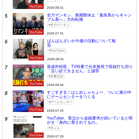
YouTube
2026.08.01
全力マンキン、無期限休止「風俗系からギャン
5
ブル系へ」方向転換
全力マンキン
YouTube
2026.07.31
ばんばんざいが今後の活動について報
6
告
YouTuber
YouTube
2026.08.01
形成外科医、TV特番で台本無視で収録打ち切り
7
「言い訳できません」と謝罪
北條元治
YouTube
2026.08.04
すごすぎる！はじめしゃちょー、ついに家の中
8
にゲームセンターをつくる
ゲームセンター
YouTube
2026.07.25
YouTuber、実父から金銭要求が続いていると明
9
かす「身内に脅されてるの」
きょん
YouTube
2026.07.29