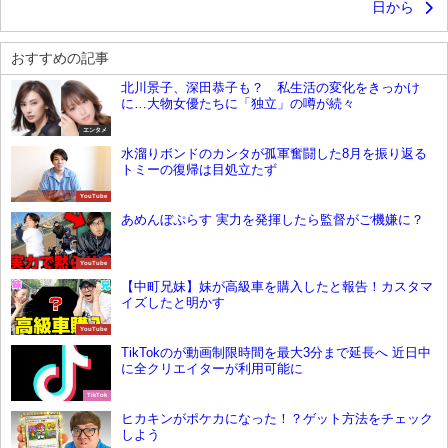
日から
おすすめの記事
北川景子、深田恭子も？ 私生活の変化をきっかけ
に…大物女優たちに「独立」の噂が続々
エンタメ
水溜りボンドのカンタが孤軍奮闘した8月を振り返る
トミーの復帰は目処立たず
YouTube
あめんぼぷらす 実力を発揮したら監督がご機嫌に？
YouTube
【中町兄妹】妹が高級車を購入したと報告！カスタマ
イズしたと明かす
YouTube
TikTokのが動画制限時間を最大3分まで延長へ 近日中
に全クリエイターが利用可能に
TikTok
ヒカキンがポケカになった！？ゲット方法をチェック
しよう