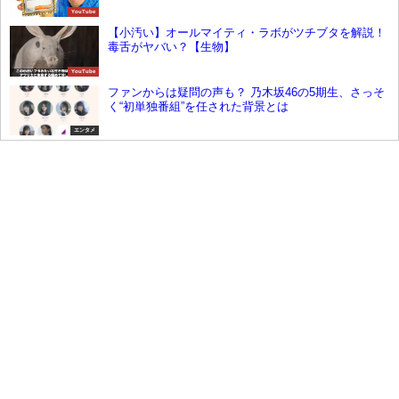
YouTube
【小汚い】オールマイティ・ラボがツチブタを解説！
毒舌がヤバい？【生物】
YouTube
ファンからは疑問の声も？ 乃木坂46の5期生、さっそ
く“初単独番組”を任された背景とは
エンタメ