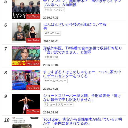
全力マンキン、無期限休止「風俗系からギャン
5
ブル系へ」方向転換
全力マンキン
YouTube
2026.07.31
ばんばんざいが今後の活動について報
6
告
YouTuber
YouTube
2026.08.01
形成外科医、TV特番で台本無視で収録打ち切り
7
「言い訳できません」と謝罪
北條元治
YouTube
2026.08.04
すごすぎる！はじめしゃちょー、ついに家の中
8
にゲームセンターをつくる
ゲームセンター
YouTube
2026.07.25
ショートスリーパー堀大輔、全財産喪失「情け
9
ない報告で申し訳ありません」
ショートスリーパー
YouTube
2026.08.03
YouTuber、実父から金銭要求が続いていると明
10
かす「身内に脅されてるの」