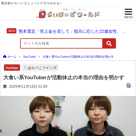
配信者の“ホット”なニュースで“今”がわかる！
MENU
熊本震災「売上金を戻して」指示に応じた22歳女性、爆発に巻き込まれ死亡
ホーム
YouTube
大食い系YouTuberが活動休止の本当の理由を明かす
はらぺこツインズ
YouTube
大食い系YouTuberが活動休止の本当の理由を明かす
2025年11月13日 21:00