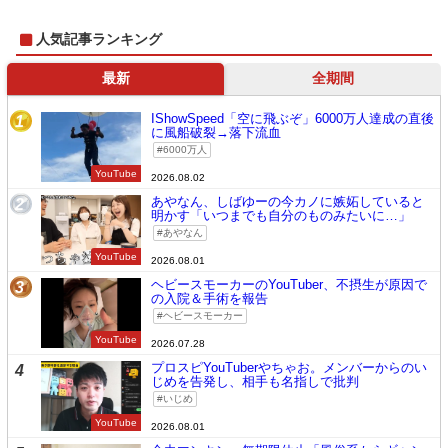
人気記事ランキング
最新
全期間
IShowSpeed「空に飛ぶぞ」6000万人達成の直後
1
に風船破裂→落下流血
6000万人
YouTube
2026.08.02
あやなん、しばゆーの今カノに嫉妬していると
2
明かす「いつまでも自分のものみたいに…」
あやなん
YouTube
2026.08.01
ヘビースモーカーのYouTuber、不摂生が原因で
3
の入院＆手術を報告
ヘビースモーカー
YouTube
2026.07.28
プロスピYouTuberやちゃお。メンバーからのい
4
じめを告発し、相手も名指しで批判
いじめ
YouTube
2026.08.01