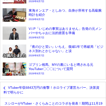
2026年8月7日
東海オンエア・としみつ、自身が所有する高級腕
時計を紹介
2026年8月7日
V.I.P「いじめの事実はありません」告発の元メン
バーやちゃおに法的措置を準備
2026年8月7日
『夜のひと笑い』いちえ、復縁1年で再破局「ビジ
ネス別れとかじゃない」と涙
2026年8月7日
ゴブリン相馬、MYの裏にいると噂される元
YouTuber〇〇〇について質問
2026年8月7日
VTuber年収6843万円の衝撃！ホロライブ運営カバー、決算資
料で明らかに
スシローがVTuber・さくらみことのコラボを発表！期間は11月19