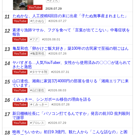
きょん
YouTube
2026.07.29
たぬかな、人工授精6回目の末に出産「子たぬ無事産まれました」
11
YouTube
たかぬな
2026.07.27
素潜り漁師マサル、フグを食べて「言葉が出てこない」中毒症状を
12
報告
YouTube
フグ
2026.08.01
亀梨和也「卵かけご飯大好き」築100年の古民家で至福の朝ごはん
13
YouTube
亀梨和也
2026.07.26
ヤバすぎる…人気YouTuber、女性から使用済みの〇〇〇が送られて
14
きたと激怒
YouTube
タケヤキ翔
2026.07.31
山口達也、湘南に家賃3万4000円の部屋を借りる「湘南エリアに来
15
ています」
YouTube
山口達也
2026.08.03
くみっきー、シンガポール移住の理由を語る
16
YouTube
くみっきー
2026.07.28
新日棚橋社長に「パソコン打てるんですか」発言の前川D 批判殺到
17
で謝罪
YouTube
プロレス
2026.07.29
映画『ちいかわ』初日9.3億円。観た人から「こんな話なの」と困
18