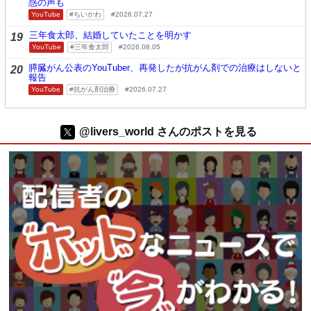
惑の声も
YouTube
ちいかわ
2026.07.27
三年食太郎、結婚していたことを明かす
19
YouTube
三年食太郎
2026.08.05
膵臓がん公表のYouTuber、再発したが抗がん剤での治療はしないと
20
報告
YouTube
抗がん剤治療
2026.07.27
@livers_world さんのポストを見る