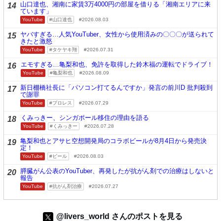
山口達也、湘南に家賃3万4000円の部屋を借りる「湘南エリアに来
14
ています」
YouTube
山口達也
2026.08.03
ヤバすぎる…人気YouTuber、女性から使用済みの〇〇〇が送られて
15
きたと激怒
YouTube
タケヤキ翔
2026.07.31
エモすぎる…亀梨和也、免許を取得した鈴木福の運転でドライブ！
16
YouTube
亀梨和也
2026.08.09
新日棚橋社長に「パソコン打てるんですか」発言の前川D 批判殺到
17
で謝罪
YouTube
プロレス
2026.07.29
くみっきー、シンガポール移住の理由を語る
18
YouTube
くみっきー
2026.07.28
亀梨和也とアサヒ空想開発局のコラボビールが8月4日から発売決
19
定！
YouTube
ビール
2026.08.03
膵臓がん公表のYouTuber、再発したが抗がん剤での治療はしないと
20
報告
YouTube
抗がん剤治療
2026.07.27
@livers_world さんのポストを見る