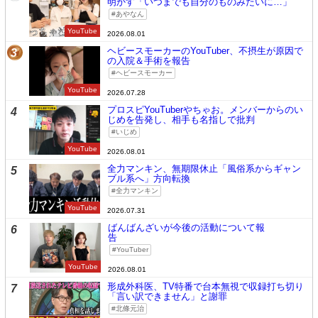
明かす「いつまでも自分のものみたいに…」
あやなん
YouTube
2026.08.01
ヘビースモーカーのYouTuber、不摂生が原因で
3
の入院＆手術を報告
ヘビースモーカー
YouTube
2026.07.28
プロスピYouTuberやちゃお。メンバーからのい
4
じめを告発し、相手も名指しで批判
いじめ
YouTube
2026.08.01
全力マンキン、無期限休止「風俗系からギャン
5
ブル系へ」方向転換
全力マンキン
YouTube
2026.07.31
ばんばんざいが今後の活動について報
6
告
YouTuber
YouTube
2026.08.01
形成外科医、TV特番で台本無視で収録打ち切り
7
「言い訳できません」と謝罪
北條元治