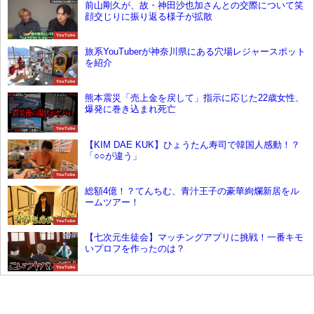
前山剛久が、故・神田沙也加さんとの交際について笑
顔交じりに振り返る様子が拡散
YouTube
旅系YouTuberが神奈川県にある穴場レジャースポット
を紹介
YouTube
熊本震災「売上金を戻して」指示に応じた22歳女性、
爆発に巻き込まれ死亡
YouTube
【KIM DAE KUK】ひょうたん寿司で韓国人感動！？
「○○が違う」
YouTube
総額4億！？てんちむ、青汁王子の豪華絢爛新居をル
ームツアー！
YouTube
【七次元生徒会】マッチングアプリに挑戦！一番キモ
いプロフを作ったのは？
YouTube