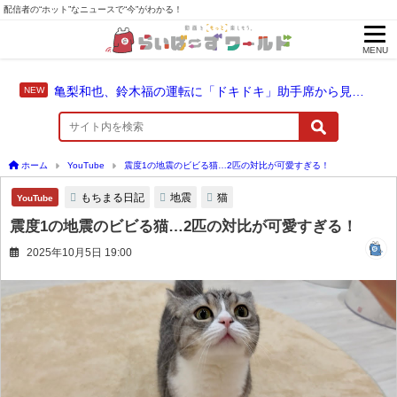
配信者の“ホット”なニュースで“今”がわかる！
MENU
亀梨和也、鈴木福の運転に「ドキドキ」助手席から見守った成長のドライブ
ホーム
YouTube
震度1の地震のビビる猫…2匹の対比が可愛すぎる！
もちまる日記
地震
猫
YouTube
震度1の地震のビビる猫…2匹の対比が可愛すぎる！
2025年10月5日 19:00