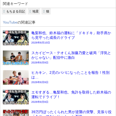
関連キーワード
もちまる日記
地震
猫
YouTube
の関連記事
亀梨和也、鈴木福の運転に「ドキドキ」助手席か
ら見守った成長のドライブ
2026年8月10日
スカイピース・テオくん加藤乃愛と破局「浮気と
かじゃない」配信中に激白
2026年8月9日
ヒカキン、2児のパパになったことを報告！性別
は…
2026年8月9日
エモすぎる…亀梨和也、免許を取得した鈴木福の
運転でドライブ！
2026年8月9日
39万円ぼったくられた男が逆襲の突撃、見張り役