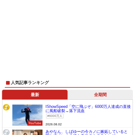
人気記事ランキング
最新
全期間
IShowSpeed「空に飛ぶぞ」6000万人達成の直後
1
に風船破裂→落下流血
6000万人
YouTube
2026.08.02
あやなん、しばゆーの今カノに嫉妬していると
2