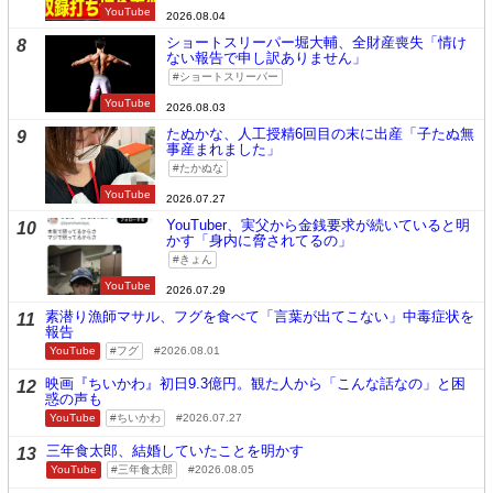
YouTube
2026.08.04
ショートスリーパー堀大輔、全財産喪失「情け
8
ない報告で申し訳ありません」
ショートスリーパー
YouTube
2026.08.03
たぬかな、人工授精6回目の末に出産「子たぬ無
9
事産まれました」
たかぬな
YouTube
2026.07.27
YouTuber、実父から金銭要求が続いていると明
10
かす「身内に脅されてるの」
きょん
YouTube
2026.07.29
素潜り漁師マサル、フグを食べて「言葉が出てこない」中毒症状を
11
報告
YouTube
フグ
2026.08.01
映画『ちいかわ』初日9.3億円。観た人から「こんな話なの」と困
12
惑の声も
YouTube
ちいかわ
2026.07.27
三年食太郎、結婚していたことを明かす
13
YouTube
三年食太郎
2026.08.05