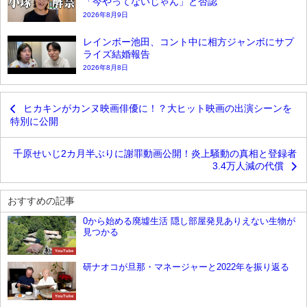
「今やってないじゃん」と否認
2026年8月9日
レインボー池田、コント中に相方ジャンボにサプ
ライズ結婚報告
2026年8月8日
ヒカキンがカンヌ映画俳優に！？大ヒット映画の出演シーンを
特別に公開
千原せいじ2カ月半ぶりに謝罪動画公開！炎上騒動の真相と登録者
3.4万人減の代償
おすすめの記事
0から始める廃墟生活 隠し部屋発見ありえない生物が
見つかる
YouTube
研ナオコが旦那・マネージャーと2022年を振り返る
YouTube