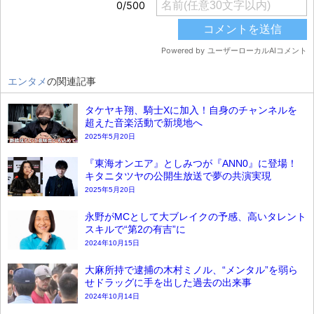
エンタメ
の関連記事
タケヤキ翔、騎士Xに加入！自身のチャンネルを
超えた音楽活動で新境地へ
2025年5月20日
『東海オンエア』としみつが『ANN0』に登場！
キタニタツヤの公開生放送で夢の共演実現
2025年5月20日
永野がMCとして大ブレイクの予感、高いタレント
スキルで“第2の有吉”に
2024年10月15日
大麻所持で逮捕の木村ミノル、“メンタル”を弱ら
せドラッグに手を出した過去の出来事
2024年10月14日