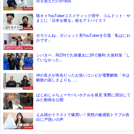
目を迎えたのが理由
YouTube
陰キャYouTuberコスメティック田中、コムドット・や
まとに「日本を獲る」術をアドバイス？
YouTube
せろりんね、ガジェット系YouTuberを引退「私はにわ
かです」
YouTube
シバター、RIZINで久保優太に1Rで勝利 久保対策「し
ていなかった」
YouTube
仲の良さが有名だったお笑いコンビが電撃解散「今は
解散の寂しさよりも…」
YouTube
はじめしゃちょーヤバいホテルを発見 実際に宿泊して
みた動画を公開
YouTube
えみ姉がドラストで爆買い！突然の敏感肌トラブル告
白に戸惑いの声
YouTube