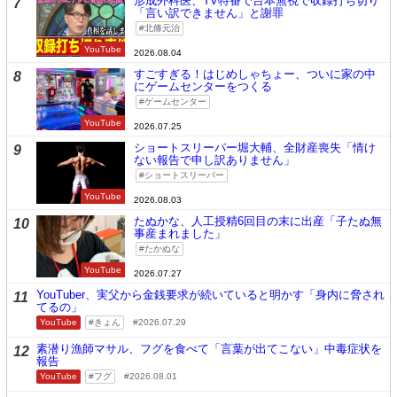
形成外科医、TV特番で台本無視で収録打ち切り
7
「言い訳できません」と謝罪
北條元治
YouTube
2026.08.04
すごすぎる！はじめしゃちょー、ついに家の中
8
にゲームセンターをつくる
ゲームセンター
YouTube
2026.07.25
ショートスリーパー堀大輔、全財産喪失「情け
9
ない報告で申し訳ありません」
ショートスリーパー
YouTube
2026.08.03
たぬかな、人工授精6回目の末に出産「子たぬ無
10
事産まれました」
たかぬな
YouTube
2026.07.27
YouTuber、実父から金銭要求が続いていると明かす「身内に脅され
11
てるの」
YouTube
きょん
2026.07.29
素潜り漁師マサル、フグを食べて「言葉が出てこない」中毒症状を
12
報告
YouTube
フグ
2026.08.01