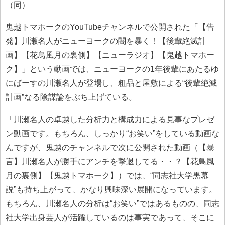
（同）
鬼越トマホークのYouTubeチャンネルで公開された「【告
発】川瀬名人がニューヨークの闇を暴く！【後輩絶滅計
画】【花鳥風月の裏側】【ニューラジオ】【鬼越トマホー
ク】」という動画では、ニューヨークの1年後輩にあたるゆ
にばーすの川瀬名人が登場し、粗品と屋敷による“後輩絶滅
計画”なる陰謀論をぶち上げている。
「川瀬名人の卓越した分析力と構成力による見事なプレゼ
ン動画です。もちろん、しっかり“お笑い”をしている動画な
んですが、鬼越のチャンネルで次に公開された動画（【暴
言】川瀬名人が勝手にアンチを撃退してる・・？【花鳥風
月の裏側】【鬼越トマホーク】）では、“同志社大学黒幕
説”も持ち上がって、かなり興味深い展開になっています。
もちろん、川瀬名人の分析は“お笑い”ではあるものの、同志
社大学出身芸人が活躍しているのは事実であって、そこに