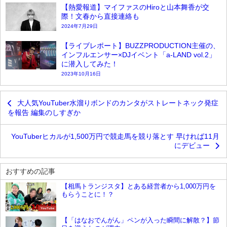
【熱愛報道】マイファスのHiroと山本舞香が交
際！文春から直接連絡も
2024年7月29日
【ライブレポート】BUZZPRODUCTION主催の、
インフルエンサー×DJイベント「a-LAND vol.2」
に潜入してみた！
2023年10月16日
大人気YouTuber水溜りボンドのカンタがストレートネック発症
を報告 編集のしすぎか
YouTuberヒカルが1,500万円で競走馬を競り落とす 早ければ11月
にデビュー
おすすめの記事
【相馬トランジスタ】とある経営者から1,000万円を
もらうことに！？
YouTube
【「はなおでんがん」ペンが入った瞬間に解散？】節