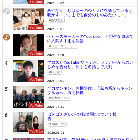
YouTube
2026.08.02
あやなん、しばゆーの今カノに嫉妬していると
2
明かす「いつまでも自分のものみたいに…」
あやなん
YouTube
2026.08.01
ヘビースモーカーのYouTuber、不摂生が原因で
3
の入院＆手術を報告
ヘビースモーカー
YouTube
2026.07.28
プロスピYouTuberやちゃお。メンバーからのい
4
じめを告発し、相手も名指しで批判
いじめ
YouTube
2026.08.01
全力マンキン、無期限休止「風俗系からギャン
5
ブル系へ」方向転換
全力マンキン
YouTube
2026.07.31
ばんばんざいが今後の活動について報
6
告
YouTuber
YouTube
2026.08.01