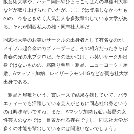
阪芸術大学や、ハナコ岡部やひょっこりはんの早稲田大学
などが取り上げられていたが、ここでは登場しなかったも
のの、今をときめく人気芸人を多数輩出している大学があ
る。それが関西私大の雄・同志社大学だ。
同志社大学のお笑いサークルの出身者として有名なのが、
メイプル超合金のカズレーザーと、その相方だったさらば
青春の光の東ブクロだ。そのほかには、お笑いサークル出
身ではないものの、霜降り明星・粗品、ニューヨーク・屋
敷、Aマッソ・加納、レイザーラモンHGなどが同志社大学
出身である。
「粗品と屋敷という、賞レースで結果を残していて、バラ
エティーでも活躍している芸人がともに同志社出身という
のは興味深いですね。また、Aマッソ加納も近い芸歴の女
性芸人のなかでは一目置かれる存在ですし、同志社大学が
多くの才能を輩出しているのは間違いないでしょう」