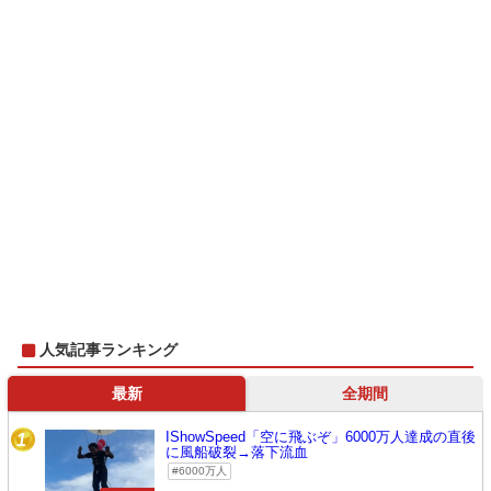
人気記事ランキング
最新
全期間
IShowSpeed「空に飛ぶぞ」6000万人達成の直後
1
に風船破裂→落下流血
6000万人