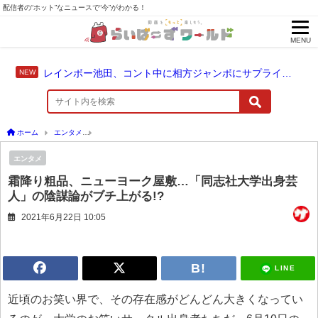
配信者の“ホット”なニュースで“今”がわかる！
MENU
レインボー池田、コント中に相方ジャンボにサプライズ結婚報告
ホーム
エンタメ
霜降り粗品、ニューヨーク屋敷…「同志社大学出身芸人」の陰謀論が
エンタメ
霜降り粗品、ニューヨーク屋敷…「同志社大学出身芸
人」の陰謀論がブチ上がる!?
2021年6月22日 10:05
LINE
近頃のお笑い界で、その存在感がどんどん大きくなってい