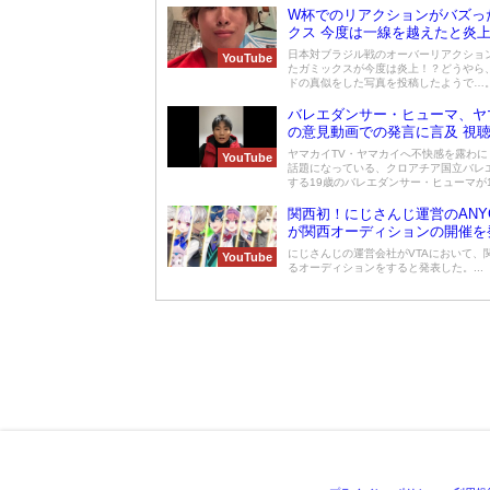
W杯でのリアクションがバズっ
クス 今度は一線を越えたと炎
日本対ブラジル戦のオーバーリアクショ
YouTube
たガミックスが今度は炎上！？どうやら
ドの真似をした写真を投稿したようで…。.
バレエダンサー・ヒューマ、ヤ
の意見動画での発言に言及 視
罪
ヤマカイTV・ヤマカイへ不快感を露わに
YouTube
話題になっている、クロアチア国立バレ
する19歳のバレエダンサー・ヒューマが1月
関西初！にじさんじ運営のANYC
が関西オーディションの開催を
にじさんじの運営会社がVTAにおいて、
YouTube
るオーディションをすると発表した。...