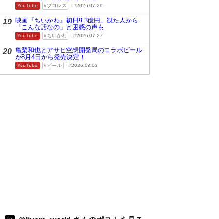
YouTube
プロレス
2026.07.29
映画『ちいかわ』初日9.3億円。観た人から
19
「こんな話なの」と困惑の声も
YouTube
ちいかわ
2026.07.27
亀梨和也とアサヒ空想開発局のコラボビール
20
が8月4日から発売決定！
YouTube
ビール
2026.08.03