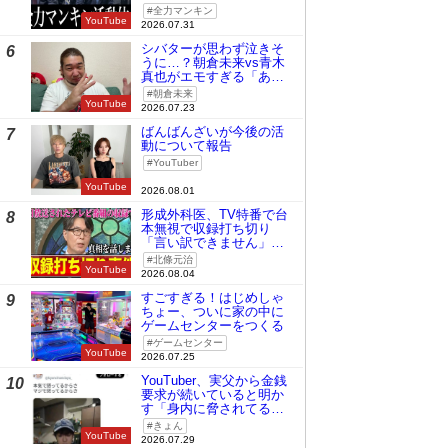
全力マンキン
YouTube
2026.07.31
シバターが思わず泣きそ
6
うに…？朝倉未来vs青木
真也がエモすぎる「あの
時の桜庭和志は今の青木
朝倉未来
真也」
YouTube
2026.07.23
ばんばんざいが今後の活
7
動について報告
YouTuber
YouTube
2026.08.01
形成外科医、TV特番で台
8
本無視で収録打ち切り
「言い訳できません」と
謝罪
北條元治
YouTube
2026.08.04
すごすぎる！はじめしゃ
9
ちょー、ついに家の中に
ゲームセンターをつくる
ゲームセンター
YouTube
2026.07.25
YouTuber、実父から金銭
10
要求が続いていると明か
す「身内に脅されてる
の」
きょん
YouTube
2026.07.29