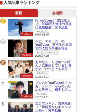
人気記事ランキング
最新
全期間
IShowSpeed「空に飛ぶ
1
ぞ」6000万人達成の直後
に風船破裂→落下流血
6000万人
YouTube
2026.08.02
ヘビースモーカーの
2
YouTuber、不摂生が原因
での入院＆手術を報告
ヘビースモーカー
YouTube
2026.07.28
あやなん、しばゆーの今
3
カノに嫉妬していると明
かす「いつまでも自分の
ものみたいに…」
あやなん
YouTube
2026.08.01
プロスピYouTuberやちゃ
4
お。メンバーからのいじ
めを告発し、相手も名指
しで批判
いじめ
YouTube
2026.08.01
全力マンキン、無期限休
5
止「風俗系からギャンブ
ル系へ」方向転換