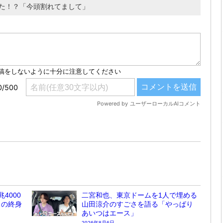
れた！？「今頭割れてまして」
4000
二宮和也、東京ドームを1人で埋める
しの終身
山田涼介のすごさを語る「やっぱり
あいつはエース」
2026年8月6日