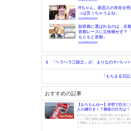
Rちゃん、新恋人の存在を明
っぱ言っちゃうよね」
2026年8月6日
副首都に選ばれるのは…京
首都レースに立候補せず？
もともと首都」
2026年8月6日
『ヘラヘラ三銃士』が、まりなのヤバいバ
『もちまる日記
おすすめの記事
【おろちんゆー】岸壁で巨大〇
人の綱引き！？勝敗の行方は！
おろちんゆーが、休日の楽しみであるネ
YouTube
ィンで得た情報を駆使しカサゴ釣りに挑
ト情報によるとよっちゃんイカでカサゴ
い...