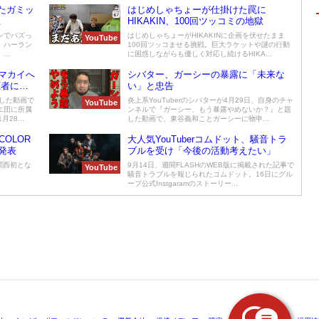
たガミッ
はじめしゃちょーが仕掛けた罠に
上
HIKAKIN、100回ツッコミの地獄
ンでバズっ
はじめしゃちょーがHIKAKINに企画を伏せたまま
YouTube
、ハーラン
100回ツッコませる挑戦。巨大ラケットや謎の行動
..
に困惑しながらも優しく対応し続けるHIKA...
マカイへ
シバター、ガーシーの暴露に「未来な
聴者に謝
い」と忠告
した動画で
炎上系YouTuberのシバターが4月29日、自身のチャ
YouTube
エ団に所属
ンネルで『ガーシー、もう暴露やめないか？』と題
28...
した動画で、東谷義和ことガーシーに物申...
OLOR
大人気YouTuberコムドット、騒音トラ
発表
ブルを受け「今後の活動考えたい」
関西初とな
9月14日、週間FLASHのWEB版に掲載された記事で
YouTube
騒音トラブルを報じられたコムドット。16日にグル
ープ公式Instgaramのストーリー...