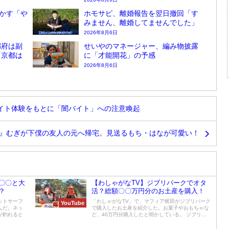
かす「や
ホモサピ、離婚報告を翌日撤回「す
みません、離婚してませんでした」
2026年8月6日
都府は副
せいやのマネージャー、編み物披露
「京都は
に「才能開花」の予感
2026年8月6日
イト体験をもとに「闇バイト」への注意喚起
』むぎが下僕の友人の元へ帰宅。見送るもち・はなが可愛い！
〇〇と大
【わしゃがなTV】ジブリパークでオタ
？
活？総額〇〇万円分のお土産を購入！
ットサーフ
「わしゃがなTV」で、マフィア梶田がジブリパーク
YouTube
んだ。ネッ
で購入したお土産を紹介した。お菓子やおもちゃな
が釣れると
ど、40万円分購入したと明かしている。 ジブリ...