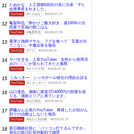
たぬかな、人工授精6回目の末に出産「子た
11
ぬ無事産まれました」
YouTube
たかぬな
2026.07.27
亀梨和也「卵かけご飯大好き」築100年の古
12
民家で至福の朝ごはん
YouTube
亀梨和也
2026.07.26
素潜り漁師マサル、フグを食べて「言葉が出
13
てこない」中毒症状を報告
YouTube
フグ
2026.08.01
ヤバすぎる…人気YouTuber、女性から使用済
14
みの〇〇〇が送られてきたと激怒
YouTube
タケヤキ翔
2026.07.31
くみっきー、シンガポール移住の理由を語る
15
YouTube
くみっきー
2026.07.28
山口達也、湘南に家賃3万4000円の部屋を借
16
りる「湘南エリアに来ています」
YouTube
山口達也
2026.08.03
膵臓がん公表のYouTuber、再発したが抗がん
17
剤での治療はしないと報告
YouTube
抗がん剤治療
2026.07.27
新日棚橋社長に「パソコン打てるんですか」
18
発言の前川D 批判殺到で謝罪