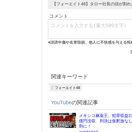
【フォーエイト48】タロー社長の頭が割
関連キーワード
フォーエイト48
YouTube
の関連記事
メキシコ麻薬王、犯罪収益2兆
億円没収 判決は仮釈放な
刑に！
2026年8月6日