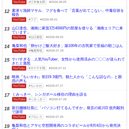
YouTube
三年食太郎
2026.08.05
素潜り漁師マサル、フグを食べて「言葉が出てこない」中毒症状を
12
報告
YouTube
フグ
2026.08.01
山口達也、湘南に家賃3万4000円の部屋を借りる「湘南エリアに来
13
ています」
YouTube
山口達也
2026.08.03
亀梨和也「卵かけご飯大好き」築100年の古民家で至福の朝ごはん
14
YouTube
亀梨和也
2026.07.26
ヤバすぎる…人気YouTuber、女性から使用済みの〇〇〇が送られて
15
きたと激怒
YouTube
タケヤキ翔
2026.07.31
映画『ちいかわ』初日9.3億円。観た人から「こんな話なの」と困
16
惑の声も
YouTube
ちいかわ
2026.07.27
くみっきー、シンガポール移住の理由を語る
17
YouTube
くみっきー
2026.07.28
新日棚橋社長に「パソコン打てるんですか」発言の前川D 批判殺到
18
で謝罪
YouTube
プロレス
2026.07.29
亀梨和也とアサヒ空想開発局のコラボビールが8月4日から発売決
19