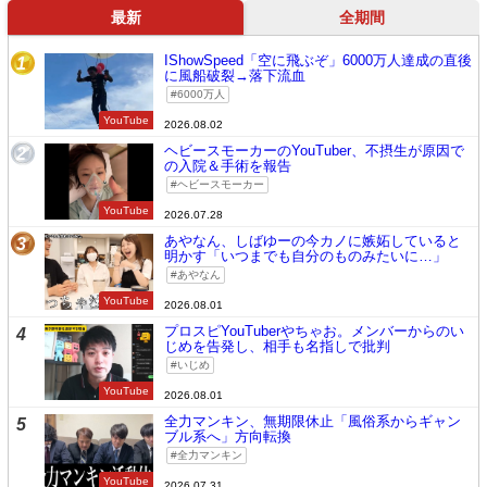
最新
全期間
IShowSpeed「空に飛ぶぞ」6000万人達成の直後
1
に風船破裂→落下流血
6000万人
YouTube
2026.08.02
ヘビースモーカーのYouTuber、不摂生が原因で
2
の入院＆手術を報告
ヘビースモーカー
YouTube
2026.07.28
あやなん、しばゆーの今カノに嫉妬していると
3
明かす「いつまでも自分のものみたいに…」
あやなん
YouTube
2026.08.01
プロスピYouTuberやちゃお。メンバーからのい
4
じめを告発し、相手も名指しで批判
いじめ
YouTube
2026.08.01
全力マンキン、無期限休止「風俗系からギャン
5
ブル系へ」方向転換
全力マンキン
YouTube
2026.07.31