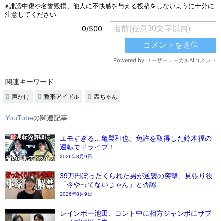
関連キーワード
声かけ
整形アイドル
轟ちゃん
YouTube
の関連記事
エモすぎる…亀梨和也、免許を取得した鈴木福の
運転でドライブ！
2026年8月9日
39万円ぼったくられた男が逆襲の突撃、見張り役
「今やってないじゃん」と否認
2026年8月9日
レインボー池田、コント中に相方ジャンボにサプ