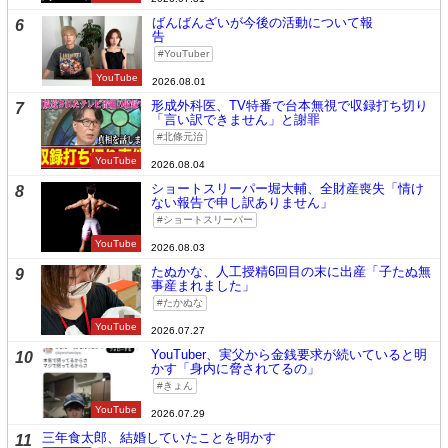
ばんばんざいが今後の活動について報
6
告
YouTuber
YouTube
2026.08.01
形成外科医、TV特番で台本無視で収録打ち切り
7
「言い訳できません」と謝罪
北條元治
YouTube
2026.08.04
ショートスリーパー堀大輔、全財産喪失「情け
8
ない報告で申し訳ありません」
ショートスリーパー
YouTube
2026.08.03
たぬかな、人工授精6回目の末に出産「子たぬ無
9
事産まれました」
たかぬな
YouTube
2026.07.27
YouTuber、実父から金銭要求が続いていると明
10
かす「身内に脅されてるの」
きょん
YouTube
2026.07.29
三年食太郎、結婚していたことを明かす
11