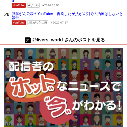
定！
YouTube
ビール
2026.08.03
膵臓がん公表のYouTuber、再発したが抗がん剤での治療はしないと
20
報告
YouTube
抗がん剤治療
2026.07.27
@livers_world さんのポストを見る