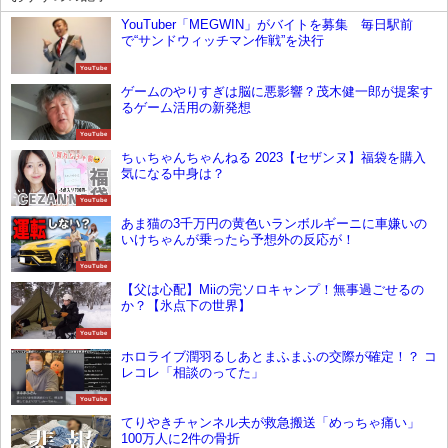
YouTuber「MEGWIN」がバイトを募集 毎日駅前
で“サンドウィッチマン作戦”を決行
YouTube
ゲームのやりすぎは脳に悪影響？茂木健一郎が提案す
るゲーム活用の新発想
YouTube
ちぃちゃんちゃんねる 2023【セザンヌ】福袋を購入
気になる中身は？
YouTube
あま猫の3千万円の黄色いランボルギーニに車嫌いの
いけちゃんが乗ったら予想外の反応が！
YouTube
【父は心配】Miiの完ソロキャンプ！無事過ごせるの
か？【氷点下の世界】
YouTube
ホロライブ潤羽るしあとまふまふの交際が確定！？ コ
レコレ「相談のってた」
YouTube
てりやきチャンネル夫が救急搬送「めっちゃ痛い」
100万人に2件の骨折