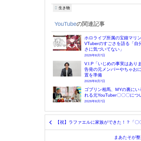
生き物
YouTube
の関連記事
ホロライブ所属の宝鐘マリ
VTuberのすごさを語る「自
さに気づいてない」
2026年8月7日
V.I.P「いじめの事実はあり
告発の元メンバーやちゃお
置を準備
2026年8月7日
ゴブリン相馬、MYの裏にい
れる元YouTuber〇〇〇に
2026年8月7日
【祝】ラファエルに家族ができた！？「〇
まあたそが整