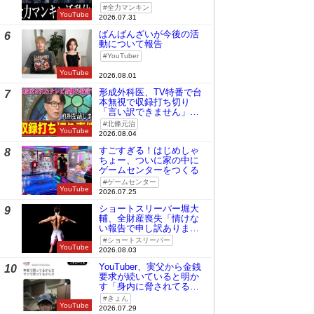
全力マンキン
YouTube
2026.07.31
ばんばんざいが今後の活
6
動について報告
YouTuber
YouTube
2026.08.01
形成外科医、TV特番で台
7
本無視で収録打ち切り
「言い訳できません」と
謝罪
北條元治
YouTube
2026.08.04
すごすぎる！はじめしゃ
8
ちょー、ついに家の中に
ゲームセンターをつくる
ゲームセンター
YouTube
2026.07.25
ショートスリーパー堀大
9
輔、全財産喪失「情けな
い報告で申し訳ありませ
ん」
ショートスリーパー
YouTube
2026.08.03
YouTuber、実父から金銭
10
要求が続いていると明か
す「身内に脅されてる
の」
きょん
YouTube
2026.07.29