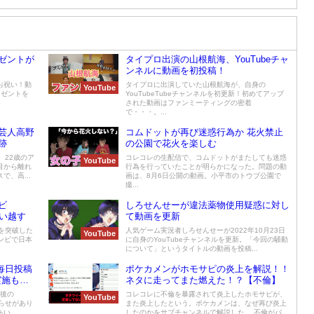
ゼントが
タイプロ出演の山根航海、YouTubeチャ
ンネルに動画を初投稿！
お祝い！動
タイプロに出演していた山根航海が、自身の
YouTube
レゼントを
YouTubeTubeチャンネルを初更新！初めてアップ
された動画はファンミーティングの密着
で・・・。...
芸人高野
コムドットが再び迷惑行為か 花火禁止
跡
の公園で花火を楽しむ
、22歳のア
コレコレの生配信で、コムドットがまたしても迷惑
YouTube
目から離れ
行為を行っていたことが明らかになった。問題の動
、高...
画は、8月6日公開の動画。小平市のトウブ公園で
撮...
ビ
しろせんせーが違法薬物使用疑惑に対し
追い越す
て動画を更新
人を突破した
人気ゲーム実況者しろせんせーが2022年10月23日
YouTube
コンビで日本
に自身のYouTubeチャンネルを更新。「今回の騒動
について」というタイトルの動画を投稿...
り毎日投稿
ポケカメンがホモサピの炎上を解説！！
実施も発
ネタに走ってまた燃えた！？【不倫】
今後の
コレコレに不倫を暴露されて炎上したホモサピが、
YouTube
知らせがあり
また炎上したという。ポケカメンは、なぜ再び炎上
...
したのかをサブチャンネルで解説した。 不倫がバ