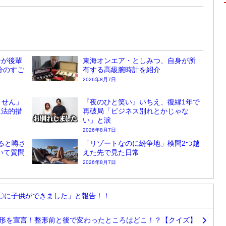
ンが後輩
東海オンエア・としみつ、自身が所
分のすご
有する高級腕時計を紹介
2026年8月7日
ません」
『夜のひと笑い』いちえ、復縁1年で
に法的措
再破局「ビジネス別れとかじゃな
い」と涙
2026年8月7日
ると噂さ
「リゾートなのに紛争地」検問2つ越
ついて質問
えた先で見た日常
2026年8月7日
〇に子供ができました」と報告！！
形を宣言！整形前と後で変わったところはどこ！？【クイズ】