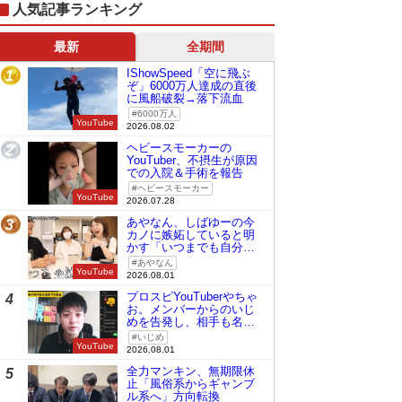
人気記事ランキング
最新
全期間
IShowSpeed「空に飛ぶ
1
ぞ」6000万人達成の直後
に風船破裂→落下流血
6000万人
YouTube
2026.08.02
ヘビースモーカーの
2
YouTuber、不摂生が原因
での入院＆手術を報告
ヘビースモーカー
YouTube
2026.07.28
あやなん、しばゆーの今
3
カノに嫉妬していると明
かす「いつまでも自分の
ものみたいに…」
あやなん
YouTube
2026.08.01
プロスピYouTuberやちゃ
4
お。メンバーからのいじ
めを告発し、相手も名指
しで批判
いじめ
YouTube
2026.08.01
全力マンキン、無期限休
5
止「風俗系からギャンブ
ル系へ」方向転換