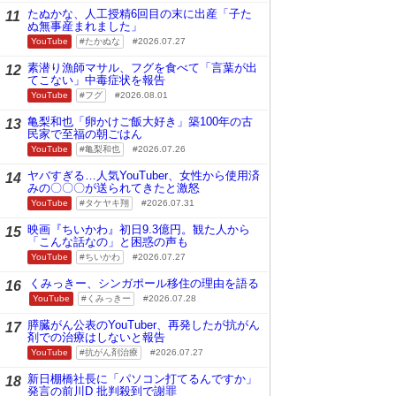
たぬかな、人工授精6回目の末に出産「子た
11
ぬ無事産まれました」
YouTube
たかぬな
2026.07.27
素潜り漁師マサル、フグを食べて「言葉が出
12
てこない」中毒症状を報告
YouTube
フグ
2026.08.01
亀梨和也「卵かけご飯大好き」築100年の古
13
民家で至福の朝ごはん
YouTube
亀梨和也
2026.07.26
ヤバすぎる…人気YouTuber、女性から使用済
14
みの〇〇〇が送られてきたと激怒
YouTube
タケヤキ翔
2026.07.31
映画『ちいかわ』初日9.3億円。観た人から
15
「こんな話なの」と困惑の声も
YouTube
ちいかわ
2026.07.27
くみっきー、シンガポール移住の理由を語る
16
YouTube
くみっきー
2026.07.28
膵臓がん公表のYouTuber、再発したが抗がん
17
剤での治療はしないと報告
YouTube
抗がん剤治療
2026.07.27
新日棚橋社長に「パソコン打てるんですか」
18
発言の前川D 批判殺到で謝罪