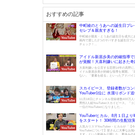
おすすめの記事
中町綾のとうあへの誕生日プレ
セレブ＆親友すぎる！
中町綾が親友・とうあの誕生日を成大に
YouTube
画内で渡した2つのヤバすぎる誕生日プ
チェック！...
アイドル新居歩美の的確指導で
が覚醒！大喜利嫌いに起きた奇
大喜利嫌いを公言する芸歴14年の高野に
YouTube
イドル新居歩美が的確な指導を展開。「
ない」「要素を絞る」といったアドバイスで
スカイピース、登録者数がコン
YouTuber1位に 水溜りボンド
11月18日にチャンネル登録者数400万
YouTube
男性2人組YouTuberスカイピース。『
一位のYouTuberになりました...
YouTuberヒカル、8月１日よ
をスタート！ 30時間の生配信
表
人気カリスマYouTuber・ヒカルが「【
YouTube
YouTubeについて】皆さんに大事なお
ます」という動画を公開した。夏休みのあい