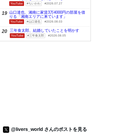
YouTube
ちいかわ
2026.07.27
山口達也、湘南に家賃3万4000円の部屋を借
19
りる「湘南エリアに来ています」
YouTube
山口達也
2026.08.03
三年食太郎、結婚していたことを明かす
20
YouTube
三年食太郎
2026.08.05
@livers_world さんのポストを見る