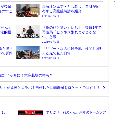
ンが後輩
東海オンエア・としみつ、自身が所
分のすご
有する高級腕時計を紹介
2026年8月7日
ません」
『夜のひと笑い』いちえ、復縁1年で
に法的措
再破局「ビジネス別れとかじゃな
い」と涙
2026年8月7日
ると噂さ
「リゾートなのに紛争地」検問2つ越
ついて質問
えた先で見た日常
2026年8月7日
役2年4ヶ月に！大麻栽培の噂も？
りくが原神とコラボ！自作した回転寿司をロケットで回す！？
r【ナ
すとぷり・莉犬くん、来年のドームツア