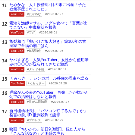
たぬかな、人工授精6回目の末に出産「子た
11
ぬ無事産まれました」
YouTube
たかぬな
2026.07.27
素潜り漁師マサル、フグを食べて「言葉が出
12
てこない」中毒症状を報告
YouTube
フグ
2026.08.01
亀梨和也「卵かけご飯大好き」築100年の古
13
民家で至福の朝ごはん
YouTube
亀梨和也
2026.07.26
ヤバすぎる…人気YouTuber、女性から使用済
14
みの〇〇〇が送られてきたと激怒
YouTube
タケヤキ翔
2026.07.31
くみっきー、シンガポール移住の理由を語る
15
YouTube
くみっきー
2026.07.28
膵臓がん公表のYouTuber、再発したが抗がん
16
剤での治療はしないと報告
YouTube
抗がん剤治療
2026.07.27
新日棚橋社長に「パソコン打てるんですか」
17
発言の前川D 批判殺到で謝罪
YouTube
プロレス
2026.07.29
映画『ちいかわ』初日9.3億円。観た人から
18
「こんな話なの」と困惑の声も