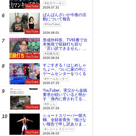
全力マンキン
YouTube
2026.07.31
ばんばんざいが今後の活
6
動について報告
YouTuber
YouTube
2026.08.01
形成外科医、TV特番で台
7
本無視で収録打ち切り
「言い訳できません」と
謝罪
北條元治
YouTube
2026.08.04
すごすぎる！はじめしゃ
8
ちょー、ついに家の中に
ゲームセンターをつくる
ゲームセンター
YouTube
2026.07.25
YouTuber、実父から金銭
9
要求が続いていると明か
す「身内に脅されてる
の」
きょん
YouTube
2026.07.29
ショートスリーパー堀大
10
輔、全財産喪失「情けな
い報告で申し訳ありませ
ん」
ショートスリーパー
YouTube
2026.08.03