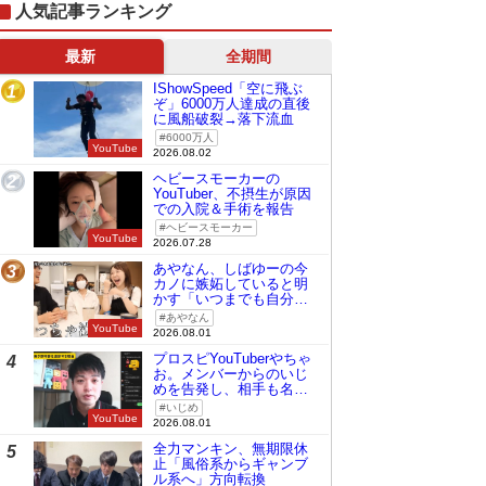
人気記事ランキング
最新
全期間
IShowSpeed「空に飛ぶ
1
ぞ」6000万人達成の直後
に風船破裂→落下流血
6000万人
YouTube
2026.08.02
ヘビースモーカーの
2
YouTuber、不摂生が原因
での入院＆手術を報告
ヘビースモーカー
YouTube
2026.07.28
あやなん、しばゆーの今
3
カノに嫉妬していると明
かす「いつまでも自分の
ものみたいに…」
あやなん
YouTube
2026.08.01
プロスピYouTuberやちゃ
4
お。メンバーからのいじ
めを告発し、相手も名指
しで批判
いじめ
YouTube
2026.08.01
全力マンキン、無期限休
5
止「風俗系からギャンブ
ル系へ」方向転換