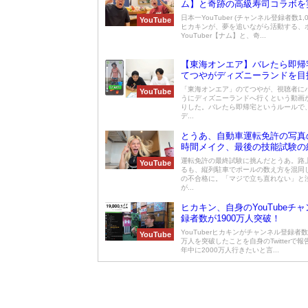
ム】と奇跡の高級寿司コラボを
日本一YouTuber (チャンネル登録者数1,0
YouTube
ヒカキンが、夢を追いながら活動する、
YouTuber【ナム】と、奇...
【東海オンエア】バレたら即帰
てつやがディズニーランドを目
「東海オンエア」のてつやが、視聴者に
YouTube
うにディズニーランドへ行くという動画
りした。バレたら即帰宅というルールで
デ...
とうあ、自動車運転免許の写真
時間メイク、最後の技能試験の
運転免許の最終試験に挑んだとうあ。路
YouTube
るも、縦列駐車でポールの数え方を混同
の不合格に。「マジで立ち直れない」と
が...
ヒカキン、自身のYouTubeチ
録者数が1900万人突破！
YouTuberヒカキンがチャンネル登録者数が
YouTube
万人を突破したことを自身のTwitterで
年中に2000万人行きたいと言...