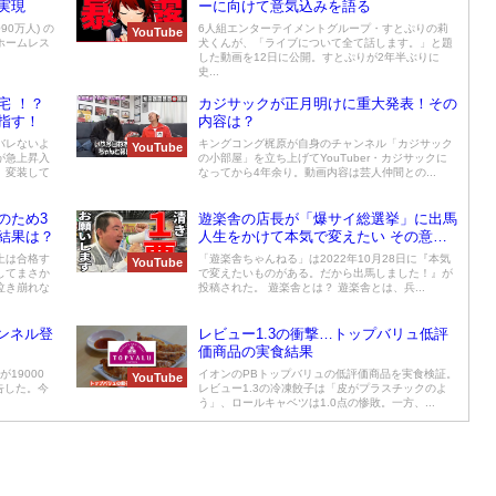
実現
ーに向けて意気込みを語る
90万人) の
6人組エンターテイメントグループ・すとぷりの莉
YouTube
ホームレス
犬くんが、「ライブについて全て話します。」と題
した動画を12日に公開。すとぷりが2年半ぶりに
史...
宅 ！？
カジサックが正月明けに重大発表！その
指す！
内容は？
バレないよ
キングコング梶原が自身のチャンネル「カジサック
YouTube
が急上昇入
の小部屋」を立ち上げてYouTuber・カジサックに
、変装して
なってから4年余り。動画内容は芸人仲間との...
のため3
遊楽舎の店長が「爆サイ総選挙」に出馬
結果は？
人生をかけて本気で変えたい その意気
込みとは
上は合格す
「遊楽舎ちゃんねる」は2022年10月28日に『本気
YouTube
してまさか
で変えたいものがある。だから出馬しました！』が
泣き崩れな
投稿された。 遊楽舎とは？ 遊楽舎とは、兵...
ャンネル登
レビュー1.3の衝撃…トップバリュ低評
価商品の実食結果
19000
イオンのPBトップバリュの低評価商品を実食検証。
YouTube
報告した。今
レビュー1.3の冷凍餃子は「皮がプラスチックのよ
う」、ロールキャベツは1.0点の惨敗。一方、...