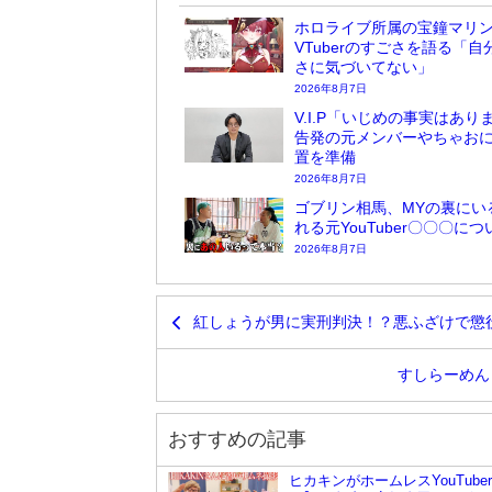
ホロライブ所属の宝鐘マリ
VTuberのすごさを語る「自
さに気づいてない」
2026年8月7日
V.I.P「いじめの事実はあり
告発の元メンバーやちゃお
置を準備
2026年8月7日
ゴブリン相馬、MYの裏にい
れる元YouTuber〇〇〇に
2026年8月7日
紅しょうが男に実刑判決！？悪ふざけで懲
すしらーめん
おすすめの記事
ヒカキンがホームレスYouTube