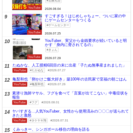
北條元治
YouTube
2026.08.04
すごすぎる！はじめしゃちょー、ついに家の中
9
にゲームセンターをつくる
ゲームセンター
YouTube
2026.07.25
YouTuber、実父から金銭要求が続いていると明
10
かす「身内に脅されてるの」
きょん
YouTube
2026.07.29
たぬかな、人工授精6回目の末に出産「子たぬ無事産まれました」
11
YouTube
たかぬな
2026.07.27
亀梨和也「卵かけご飯大好き」築100年の古民家で至福の朝ごはん
12
YouTube
亀梨和也
2026.07.26
素潜り漁師マサル、フグを食べて「言葉が出てこない」中毒症状を
13
報告
YouTube
フグ
2026.08.01
ヤバすぎる…人気YouTuber、女性から使用済みの〇〇〇が送られて
14
きたと激怒
YouTube
タケヤキ翔
2026.07.31
くみっきー、シンガポール移住の理由を語る
15