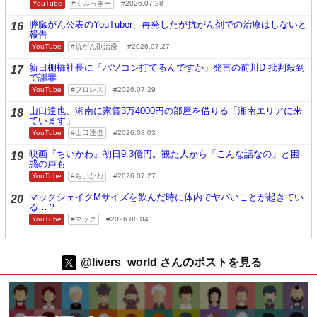
YouTube
くみっきー
2026.07.28
膵臓がん公表のYouTuber、再発したが抗がん剤での治療はしないと
16
報告
YouTube
抗がん剤治療
2026.07.27
新日棚橋社長に「パソコン打てるんですか」発言の前川D 批判殺到
17
で謝罪
YouTube
プロレス
2026.07.29
山口達也、湘南に家賃3万4000円の部屋を借りる「湘南エリアに来
18
ています」
YouTube
山口達也
2026.08.03
映画『ちいかわ』初日9.3億円。観た人から「こんな話なの」と困
19
惑の声も
YouTube
ちいかわ
2026.07.27
マックシェイクMサイズを飲んだ時に体内でヤバいことが起きてい
20
る…？
YouTube
マック
2026.08.04
@livers_world さんのポストを見る