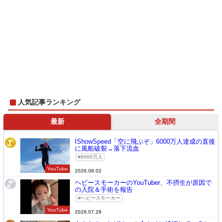
人気記事ランキング
最新
全期間
IShowSpeed「空に飛ぶぞ」6000万人達成の直後
1
に風船破裂→落下流血
6000万人
YouTube
2026.08.02
ヘビースモーカーのYouTuber、不摂生が原因で
2
の入院＆手術を報告
ヘビースモーカー
YouTube
2026.07.28