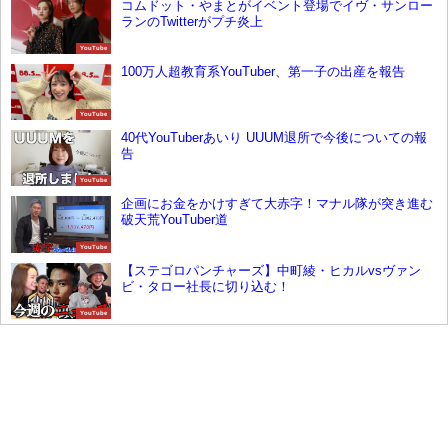
コムドット・やまとがイベント登場でイヴ・サンロー
ランのTwitterがプチ炎上
YouTube
100万人超教育系YouTuber、第一子の出産を報告
YouTube
40代YouTuberあいり UUUM退所で今後についての報
告
YouTube
企画にお金をかけすぎて大赤字！マナル隊が突き進む
破天荒YouTuber道
YouTube
【ステゴロパンチャーズ】中町綾・ヒカルvsヴァン
ビ・タロー社長に切り込む！
YouTube