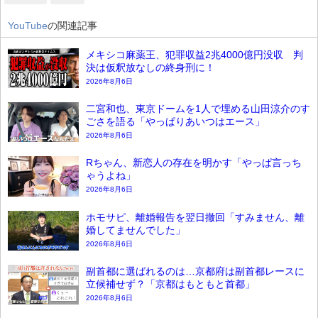
YouTube
の関連記事
メキシコ麻薬王、犯罪収益2兆4000億円没収 判
決は仮釈放なしの終身刑に！
2026年8月6日
二宮和也、東京ドームを1人で埋める山田涼介のす
ごさを語る「やっぱりあいつはエース」
2026年8月6日
Rちゃん、新恋人の存在を明かす「やっぱ言っち
ゃうよね」
2026年8月6日
ホモサピ、離婚報告を翌日撤回「すみません、離
婚してませんでした」
2026年8月6日
副首都に選ばれるのは…京都府は副首都レースに
立候補せず？「京都はもともと首都」
2026年8月6日