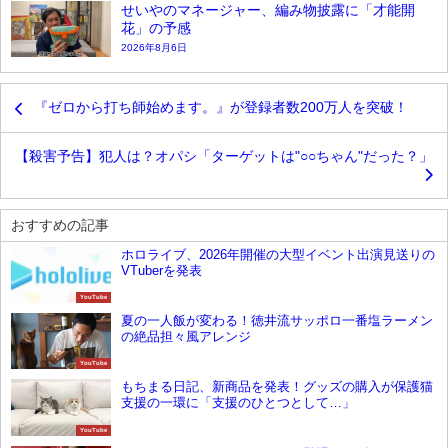
せいやのマネージャー、編み物披露に「才能開
花」の予感
2026年8月6日
『ゼロから打ち師始めます。』が登録者数200万人を突破！
【殺害予告】犯人は？オパシ「ターゲットは"○○ちゃん"だった？」
おすすめの記事
ホロライブ、2026年開催の大型イベント出演見送りの
VTuberを発表
YouTube
夏の一人飯が変わる！徳井流サッポロ一番塩ラーメン
の絶品担々風アレンジ
YouTube
もちまる日記、新商品を発表！グッズの購入が保護猫
支援の一環に「支援のひとつとして…」
YouTube