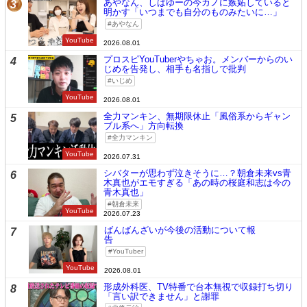
あやなん、しばゆーの今カノに嫉妬していると
3
明かす「いつまでも自分のものみたいに…」
あやなん
YouTube
2026.08.01
プロスピYouTuberやちゃお。メンバーからのい
4
じめを告発し、相手も名指しで批判
いじめ
YouTube
2026.08.01
全力マンキン、無期限休止「風俗系からギャン
5
ブル系へ」方向転換
全力マンキン
YouTube
2026.07.31
シバターが思わず泣きそうに…？朝倉未来vs青
6
木真也がエモすぎる「あの時の桜庭和志は今の
青木真也」
朝倉未来
YouTube
2026.07.23
ばんばんざいが今後の活動について報
7
告
YouTuber
YouTube
2026.08.01
形成外科医、TV特番で台本無視で収録打ち切り
8
「言い訳できません」と謝罪