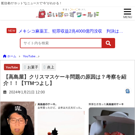
配信者の“ホット”なニュースで“今”がわかる！
MENU
メキシコ麻薬王、犯罪収益2兆4000億円没収 判決は仮釈放なしの終身刑に！
ホーム
YouTube
【高島屋】クリスマスケーキ問題の原因は？考察を紹介！！【TTM
お菓子
炎上
YouTube
【高島屋】クリスマスケーキ問題の原因は？考察を紹
介！！【TTMつよし】
2024年1月21日 12:00