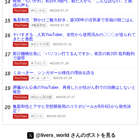
映画『ちいかわ』初日9.3億円。観た人から「こんな話なの」と困
14
惑の声も
YouTube
ちいかわ
2026.07.27
亀梨和也「卵かけご飯大好き」築100年の古民家で至福の朝ごはん
15
YouTube
亀梨和也
2026.07.26
ヤバすぎる…人気YouTuber、女性から使用済みの〇〇〇が送られて
16
きたと激怒
YouTube
タケヤキ翔
2026.07.31
新日棚橋社長に「パソコン打てるんですか」発言の前川D 批判殺到
17
で謝罪
YouTube
プロレス
2026.07.29
くみっきー、シンガポール移住の理由を語る
18
YouTube
くみっきー
2026.07.28
膵臓がん公表のYouTuber、再発したが抗がん剤での治療はしないと
19
報告
YouTube
抗がん剤治療
2026.07.27
亀梨和也とアサヒ空想開発局のコラボビールが8月4日から発売決
20
定！
YouTube
ビール
2026.08.03
@livers_world さんのポストを見る