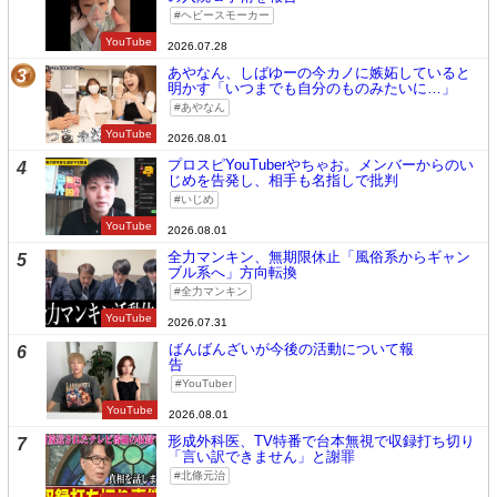
ヘビースモーカー
YouTube
2026.07.28
あやなん、しばゆーの今カノに嫉妬していると
3
明かす「いつまでも自分のものみたいに…」
あやなん
YouTube
2026.08.01
プロスピYouTuberやちゃお。メンバーからのい
4
じめを告発し、相手も名指しで批判
いじめ
YouTube
2026.08.01
全力マンキン、無期限休止「風俗系からギャン
5
ブル系へ」方向転換
全力マンキン
YouTube
2026.07.31
ばんばんざいが今後の活動について報
6
告
YouTuber
YouTube
2026.08.01
形成外科医、TV特番で台本無視で収録打ち切り
7
「言い訳できません」と謝罪
北條元治