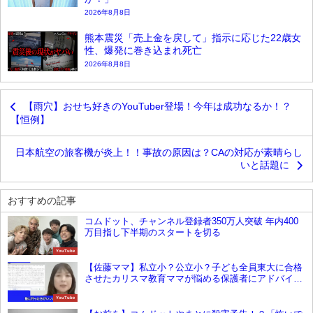
2026年8月8日
熊本震災「売上金を戻して」指示に応じた22歳女
性、爆発に巻き込まれ死亡
2026年8月8日
【雨穴】おせち好きのYouTuber登場！今年は成功なるか！？
【恒例】
日本航空の旅客機が炎上！！事故の原因は？CAの対応が素晴らし
いと話題に
おすすめの記事
コムドット、チャンネル登録者350万人突破 年内400
万目指し下半期のスタートを切る
YouTube
【佐藤ママ】私立小？公立小？子ども全員東大に合格
させたカリスマ教育ママが悩める保護者にアドバイ
ス！
YouTube