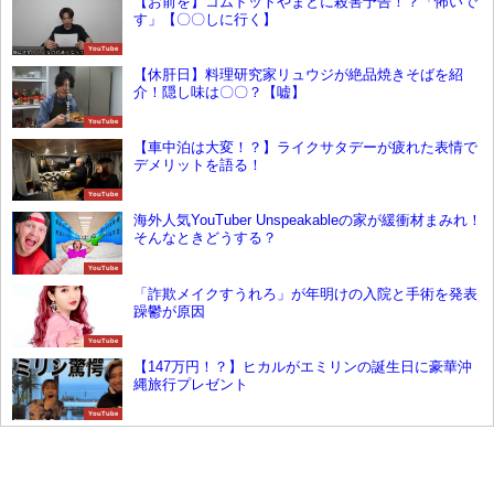
【お前を】コムドットやまとに殺害予告！？「怖いで
す」【〇〇しに行く】
YouTube
【休肝日】料理研究家リュウジが絶品焼きそばを紹
介！隠し味は〇〇？【嘘】
YouTube
【車中泊は大変！？】ライクサタデーが疲れた表情で
デメリットを語る！
YouTube
海外人気YouTuber Unspeakableの家が緩衝材まみれ！
そんなときどうする？
YouTube
「詐欺メイクすうれろ」が年明けの入院と手術を発表
躁鬱が原因
YouTube
【147万円！？】ヒカルがエミリンの誕生日に豪華沖
縄旅行プレゼント
YouTube