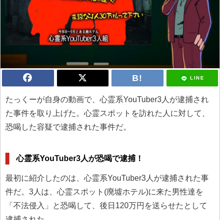
LINE
たっくーが自身の動画で、心霊系YouTuber3人が逮捕され
た事件を取り上げた。心霊スポットを訪れた人に対して、
恐喝した容疑で逮捕された事件だ。
心霊系YouTuber3人が恐喝で逮捕！
最初に紹介したのは、心霊系YouTuber3人が逮捕された事
件だ。3人は、心霊スポット(廃墟ホテル)に来た男性達を
「不法侵入」と恐喝して、後日120万円を送らせたとして
逮捕された。