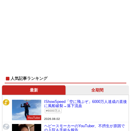
人気記事ランキング
最新
全期間
IShowSpeed「空に飛ぶぞ」6000万人達成の直後
1
に風船破裂→落下流血
6000万人
YouTube
2026.08.02
ヘビースモーカーのYouTuber、不摂生が原因で
2
の入院＆手術を報告