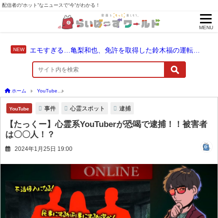
配信者の“ホット”なニュースで“今”がわかる！
MENU
エモすぎる…亀梨和也、免許を取得した鈴木福の運転でドライブ！
ホーム
YouTube
【たっくー】心霊系YouTuberが恐喝で逮捕！！被害者は〇〇人！？
事件
心霊スポット
逮捕
YouTube
【たっくー】心霊系YouTuberが恐喝で逮捕！！被害者
は〇〇人！？
2024年1月25日 19:00