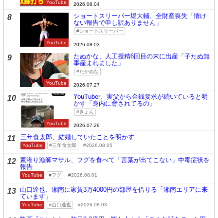
YouTube
2026.08.04
ショートスリーパー堀大輔、全財産喪失「情け
8
ない報告で申し訳ありません」
ショートスリーパー
YouTube
2026.08.03
たぬかな、人工授精6回目の末に出産「子たぬ無
9
事産まれました」
たかぬな
YouTube
2026.07.27
YouTuber、実父から金銭要求が続いていると明
10
かす「身内に脅されてるの」
きょん
YouTube
2026.07.29
三年食太郎、結婚していたことを明かす
11
YouTube
三年食太郎
2026.08.05
素潜り漁師マサル、フグを食べて「言葉が出てこない」中毒症状を
12
報告
YouTube
フグ
2026.08.01
山口達也、湘南に家賃3万4000円の部屋を借りる「湘南エリアに来
13
ています」
YouTube
山口達也
2026.08.03