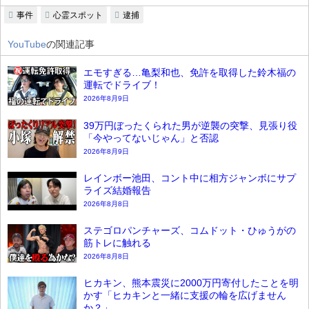
事件
心霊スポット
逮捕
YouTube
の関連記事
エモすぎる…亀梨和也、免許を取得した鈴木福の
運転でドライブ！
2026年8月9日
39万円ぼったくられた男が逆襲の突撃、見張り役
「今やってないじゃん」と否認
2026年8月9日
レインボー池田、コント中に相方ジャンボにサプ
ライズ結婚報告
2026年8月8日
ステゴロパンチャーズ、コムドット・ひゅうがの
筋トレに触れる
2026年8月8日
ヒカキン、熊本震災に2000万円寄付したことを明
かす「ヒカキンと一緒に支援の輪を広げません
か？」