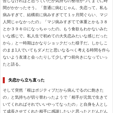
告しなければと思っていたが気持ちの整理がつくまでに時
間がかかったそう。「普通に病むじゃん、失恋って。私も
病みすぎて、結構前に病みすぎてて１ヶ月間ぐらい、マジ
人間じゃなかったの」「マジ病みすぎてて体重とかも３８
とか３９キロになっちゃったの。もう食欲もわかないみた
いな感じで。私人生で初めての大失恋みたいな感じだった
から」と一時期はかなりショックだった様子だ。しかしこ
のまま1人でいてもダメだと思いなるべく考える時間を作ら
ないよう友達と会ったりして少しずつ前向きになっていっ
たと語る。
失恋から立ち直った
そして突然「根はポジティブだから病んでるのに飽きた
の」と気持ちが切り替わったようで「相手が元気で生きて
いてくれればそれでいいやってなったの」と自身を人とし
て成長させてくれた相手に感謝したいと思ったとだんだん