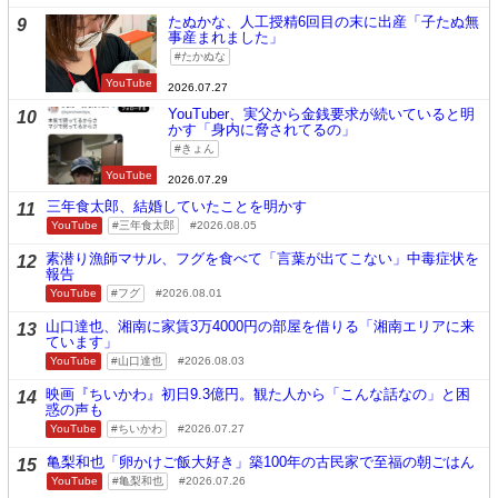
たぬかな、人工授精6回目の末に出産「子たぬ無
9
事産まれました」
たかぬな
YouTube
2026.07.27
YouTuber、実父から金銭要求が続いていると明
10
かす「身内に脅されてるの」
きょん
YouTube
2026.07.29
三年食太郎、結婚していたことを明かす
11
YouTube
三年食太郎
2026.08.05
素潜り漁師マサル、フグを食べて「言葉が出てこない」中毒症状を
12
報告
YouTube
フグ
2026.08.01
山口達也、湘南に家賃3万4000円の部屋を借りる「湘南エリアに来
13
ています」
YouTube
山口達也
2026.08.03
映画『ちいかわ』初日9.3億円。観た人から「こんな話なの」と困
14
惑の声も
YouTube
ちいかわ
2026.07.27
亀梨和也「卵かけご飯大好き」築100年の古民家で至福の朝ごはん
15
YouTube
亀梨和也
2026.07.26