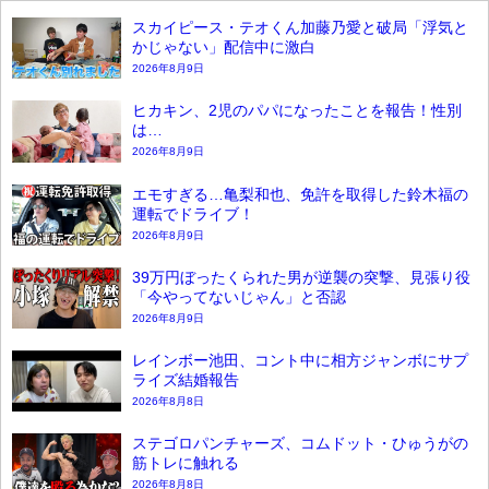
スカイピース・テオくん加藤乃愛と破局「浮気と
かじゃない」配信中に激白
2026年8月9日
ヒカキン、2児のパパになったことを報告！性別
は…
2026年8月9日
エモすぎる…亀梨和也、免許を取得した鈴木福の
運転でドライブ！
2026年8月9日
39万円ぼったくられた男が逆襲の突撃、見張り役
「今やってないじゃん」と否認
2026年8月9日
レインボー池田、コント中に相方ジャンボにサプ
ライズ結婚報告
2026年8月8日
ステゴロパンチャーズ、コムドット・ひゅうがの
筋トレに触れる
2026年8月8日