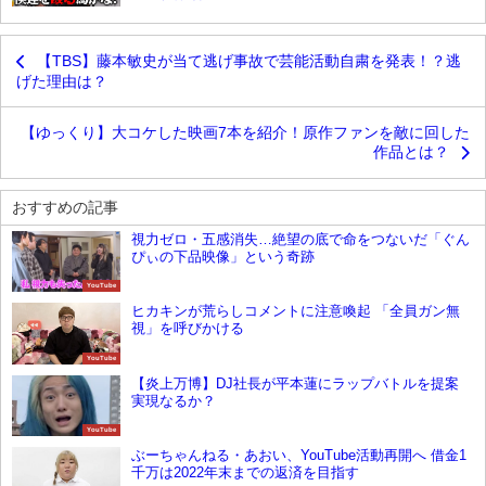
【TBS】藤本敏史が当て逃げ事故で芸能活動自粛を発表！？逃
げた理由は？
【ゆっくり】大コケした映画7本を紹介！原作ファンを敵に回した
作品とは？
おすすめの記事
視力ゼロ・五感消失…絶望の底で命をつないだ「ぐん
ぴぃの下品映像」という奇跡
YouTube
ヒカキンが荒らしコメントに注意喚起 「全員ガン無
視」を呼びかける
YouTube
【炎上万博】DJ社長が平本蓮にラップバトルを提案
実現なるか？
YouTube
ぶーちゃんねる・あおい、YouTube活動再開へ 借金1
千万は2022年末までの返済を目指す