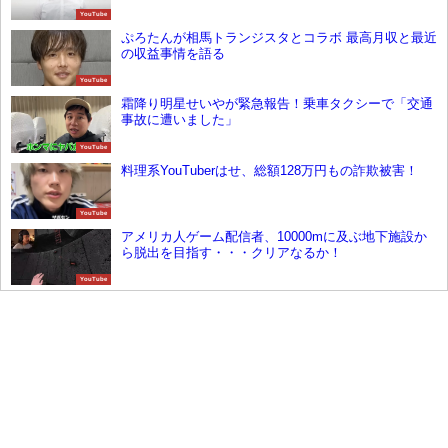
YouTube
ぷろたんが相馬トランジスタとコラボ 最高月収と最近
の収益事情を語る
YouTube
霜降り明星せいやが緊急報告！乗車タクシーで「交通
事故に遭いました」
YouTube
料理系YouTuberはせ、総額128万円もの詐欺被害！
YouTube
アメリカ人ゲーム配信者、10000mに及ぶ地下施設か
ら脱出を目指す・・・クリアなるか！
YouTube