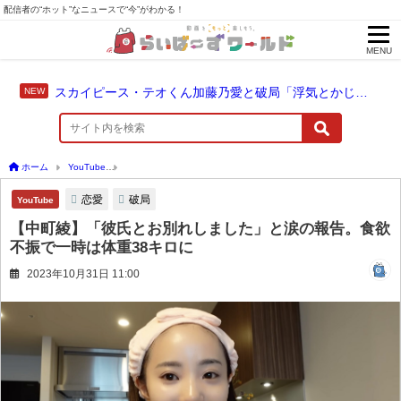
配信者の“ホット”なニュースで“今”がわかる！
MENU
スカイピース・テオくん加藤乃愛と破局「浮気とかじゃない」配信中に激白
ホーム
YouTube
【中町綾】「彼氏とお別れしました」と涙の報告。食欲不振で一時は
恋愛
破局
YouTube
【中町綾】「彼氏とお別れしました」と涙の報告。食欲
不振で一時は体重38キロに
2023年10月31日 11:00