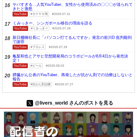
ヤバすぎる…人気YouTuber、女性から使用済みの〇〇〇が送られて
16
きたと激怒
YouTube
タケヤキ翔
2026.07.31
くみっきー、シンガポール移住の理由を語る
17
YouTube
くみっきー
2026.07.28
新日棚橋社長に「パソコン打てるんですか」発言の前川D 批判殺到
18
で謝罪
YouTube
プロレス
2026.07.29
亀梨和也とアサヒ空想開発局のコラボビールが8月4日から発売決
19
定！
YouTube
ビール
2026.08.03
膵臓がん公表のYouTuber、再発したが抗がん剤での治療はしないと
20
報告
YouTube
抗がん剤治療
2026.07.27
@livers_world さんのポストを見る