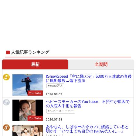
人気記事ランキング
最新
全期間
IShowSpeed「空に飛ぶぞ」6000万人達成の直後
1
に風船破裂→落下流血
6000万人
YouTube
2026.08.02
ヘビースモーカーのYouTuber、不摂生が原因で
2
の入院＆手術を報告
ヘビースモーカー
YouTube
2026.07.28
あやなん、しばゆーの今カノに嫉妬していると
3
明かす「いつまでも自分のものみたいに…」