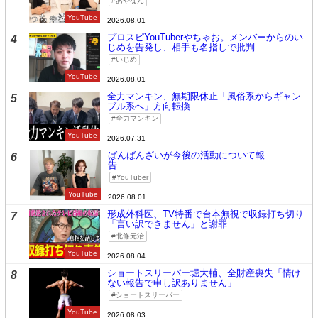
あやなん
YouTube
2026.08.01
プロスピYouTuberやちゃお。メンバーからのい
4
じめを告発し、相手も名指しで批判
いじめ
YouTube
2026.08.01
全力マンキン、無期限休止「風俗系からギャン
5
ブル系へ」方向転換
全力マンキン
YouTube
2026.07.31
ばんばんざいが今後の活動について報
6
告
YouTuber
YouTube
2026.08.01
形成外科医、TV特番で台本無視で収録打ち切り
7
「言い訳できません」と謝罪
北條元治
YouTube
2026.08.04
ショートスリーパー堀大輔、全財産喪失「情け
8
ない報告で申し訳ありません」
ショートスリーパー
YouTube
2026.08.03