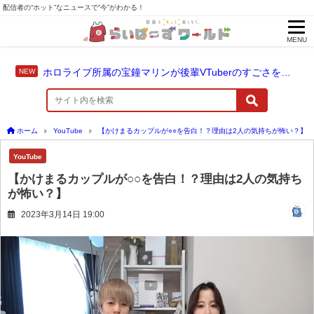
配信者の“ホット”なニュースで“今”がわかる！
MENU
ホロライブ所属の宝鐘マリンが後輩VTuberのすごさを語る「自分のすごさに気づいてない」
ホーム
YouTube
【かけまるカップルが○○を告白！？理由は2人の気持ちが怖い？】
YouTube
【かけまるカップルが○○を告白！？理由は2人の気持ち
が怖い？】
2023年3月14日 19:00