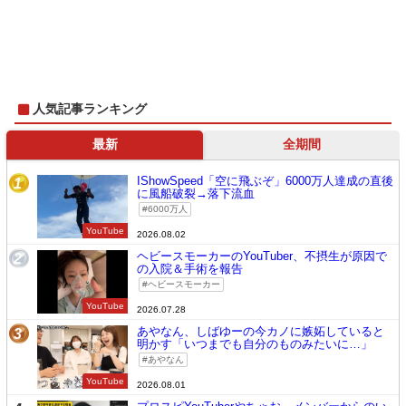
人気記事ランキング
最新
全期間
IShowSpeed「空に飛ぶぞ」6000万人達成の直後
1
に風船破裂→落下流血
6000万人
YouTube
2026.08.02
ヘビースモーカーのYouTuber、不摂生が原因で
2
の入院＆手術を報告
ヘビースモーカー
YouTube
2026.07.28
あやなん、しばゆーの今カノに嫉妬していると
3
明かす「いつまでも自分のものみたいに…」
あやなん
YouTube
2026.08.01