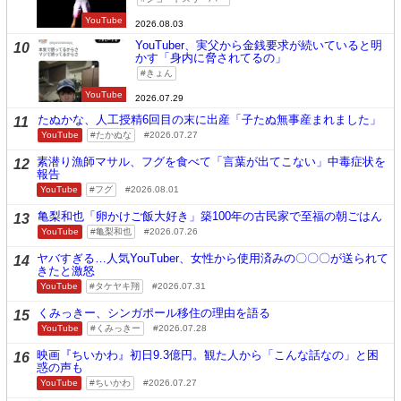
YouTube
2026.08.03
YouTuber、実父から金銭要求が続いていると明
10
かす「身内に脅されてるの」
きょん
YouTube
2026.07.29
たぬかな、人工授精6回目の末に出産「子たぬ無事産まれました」
11
YouTube
たかぬな
2026.07.27
素潜り漁師マサル、フグを食べて「言葉が出てこない」中毒症状を
12
報告
YouTube
フグ
2026.08.01
亀梨和也「卵かけご飯大好き」築100年の古民家で至福の朝ごはん
13
YouTube
亀梨和也
2026.07.26
ヤバすぎる…人気YouTuber、女性から使用済みの〇〇〇が送られて
14
きたと激怒
YouTube
タケヤキ翔
2026.07.31
くみっきー、シンガポール移住の理由を語る
15
YouTube
くみっきー
2026.07.28
映画『ちいかわ』初日9.3億円。観た人から「こんな話なの」と困
16
惑の声も
YouTube
ちいかわ
2026.07.27