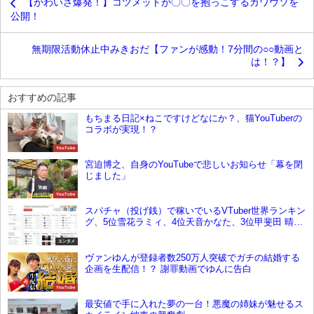
【かわいさ爆発！】コツメットが〇〇を抱っこするカワウソを
公開！
無期限活動休止中みきおだ【ファンが感動！7分間の○○動画と
は！？】
おすすめの記事
もちまる日記×ねこですけどなにか？、猫YouTuberの
コラボが実現！？
YouTube
宮迫博之、自身のYouTubeで悲しいお知らせ「幕を閉
じました」
YouTube
スパチャ（投げ銭）で稼いでいるVTuber世界ランキン
グ、5位雪花ラミィ、4位天音かなた、3位甲斐田 晴、
2位潤羽るしあ、1位は？【10月4週目】
エンタメ
ヴァンゆんが登録者数250万人突破でガチの結婚する
企画を生配信！？ 謝罪動画でゆんに告白
YouTube
最安値で手に入れた夢の一台！悪魔の姉妹が魅せるス