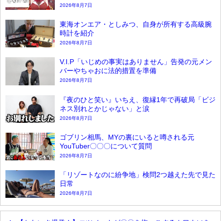
2026年8月7日
東海オンエア・としみつ、自身が所有する高級腕
時計を紹介
2026年8月7日
V.I.P「いじめの事実はありません」告発の元メン
バーやちゃおに法的措置を準備
2026年8月7日
『夜のひと笑い』いちえ、復縁1年で再破局「ビジ
ネス別れとかじゃない」と涙
2026年8月7日
ゴブリン相馬、MYの裏にいると噂される元
YouTuber〇〇〇について質問
2026年8月7日
「リゾートなのに紛争地」検問2つ越えた先で見た
日常
2026年8月7日