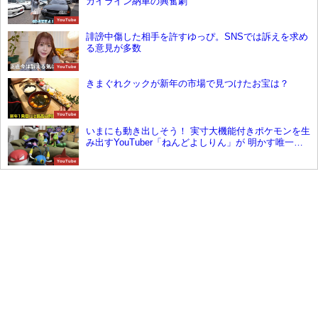
カイライン納車の興奮劇
YouTube
誹謗中傷した相手を許すゆっぴ。SNSでは訴えを求め
る意見が多数
YouTube
きまぐれクックが新年の市場で見つけたお宝は？
YouTube
いまにも動き出しそう！ 実寸大機能付きポケモンを生
み出すYouTuber「ねんどよしりん」が 明かす唯一無
二のポケモン誕生の物語
YouTube