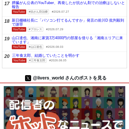
膵臓がん公表のYouTuber、再発したが抗がん剤での治療はしないと
17
報告
YouTube
抗がん剤治療
2026.07.27
新日棚橋社長に「パソコン打てるんですか」発言の前川D 批判殺到
18
で謝罪
YouTube
プロレス
2026.07.29
山口達也、湘南に家賃3万4000円の部屋を借りる「湘南エリアに来
19
ています」
YouTube
山口達也
2026.08.03
三年食太郎、結婚していたことを明かす
20
YouTube
三年食太郎
2026.08.05
@livers_world さんのポストを見る