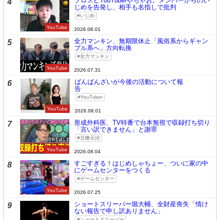
プロスピYouTuberやちゃお。メンバーからのい
4
じめを告発し、相手も名指しで批判
いじめ
YouTube
2026.08.01
全力マンキン、無期限休止「風俗系からギャン
5
ブル系へ」方向転換
全力マンキン
YouTube
2026.07.31
ばんばんざいが今後の活動について報
6
告
YouTuber
YouTube
2026.08.01
形成外科医、TV特番で台本無視で収録打ち切り
7
「言い訳できません」と謝罪
北條元治
YouTube
2026.08.04
すごすぎる！はじめしゃちょー、ついに家の中
8
にゲームセンターをつくる
ゲームセンター
YouTube
2026.07.25
ショートスリーパー堀大輔、全財産喪失「情け
9
ない報告で申し訳ありません」
ショートスリーパー