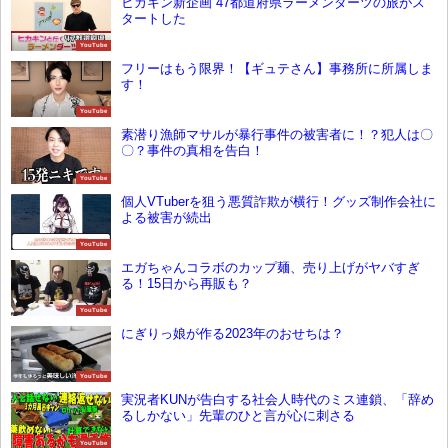
ヒカキン新企画 47都道府県ラーメンダーツの旅がス
タートした
YouTube
フリーはもう限界！【ギュテさん】事務所に所属しま
す！
YouTube
素潜り漁師マサルが暴行事件の被害者に！？犯人は〇
〇？事件の真相を告白！
YouTube
個人VTuberを狙う悪質詐欺が横行！グッズ制作会社に
よる被害が続出
YouTube
エガちゃんコラボのカップ麺、売り上げがヤバすぎ
る！15日から再販も？
YouTube
にぎりっ娘が作る2023年のおせちは？
YouTube
実況者KUNが告白する社会人時代のミス連鎖、「辞め
るしかない」先輩のひと言が心に刺さる
YouTube