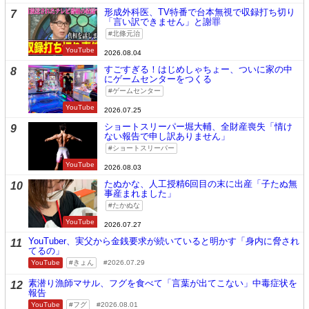
形成外科医、TV特番で台本無視で収録打ち切り
7
「言い訳できません」と謝罪
北條元治
YouTube
2026.08.04
すごすぎる！はじめしゃちょー、ついに家の中
8
にゲームセンターをつくる
ゲームセンター
YouTube
2026.07.25
ショートスリーパー堀大輔、全財産喪失「情け
9
ない報告で申し訳ありません」
ショートスリーパー
YouTube
2026.08.03
たぬかな、人工授精6回目の末に出産「子たぬ無
10
事産まれました」
たかぬな
YouTube
2026.07.27
YouTuber、実父から金銭要求が続いていると明かす「身内に脅され
11
てるの」
YouTube
きょん
2026.07.29
素潜り漁師マサル、フグを食べて「言葉が出てこない」中毒症状を
12
報告
YouTube
フグ
2026.08.01