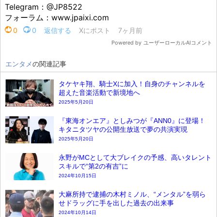
エンタメ
の関連記事
タケヤキ翔、騎士Xに加入！自身のチャンネルを
超えた音楽活動で新境地へ
2025年5月20日
『東海オンエア』としみつが『ANN0』に登場！
キタニタツヤの公開生放送で夢の共演実現
2025年5月20日
永野がMCとして大ブレイクの予感、高いタレント
スキルで“第2の有吉”に
2024年10月15日
大麻所持で逮捕の木村ミノル、“メンタル”を弱ら
せドラッグに手を出した過去の出来事
2024年10月14日