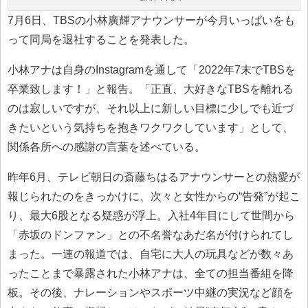
7月6日、TBSの小林廣輝アナウンサーが今月いっぱいをも
って同局を退社することを発表した。
小林アナは自身のInstagramを通して「2022年7末でTBSを
卒業致します！」と報告。「正直、大好きなTBSを離れる
のは寂しいですが、それ以上に新しい目標に少しでも近づ
きたいという気持ちを抱きワクワクしています」として、
関係各所への感謝の言葉を述べている。
昨年6月、テレビ朝日の斎藤ちはるアナウンサーとの熱愛が
報じられたのをきっかけに、次々と女性からの“告発”が起こ
り、最大6股となる疑惑が浮上。入社4年目にして世間から
「赤坂のドンファン」との不名誉なあだ名が付けられてし
まった。一連の報道では、自宅に大人の玩具などが数々あ
ったことまで暴露された小林アナは、全ての担当番組を降
板。その後、ナレーションやスポーツ中継の実況など顔を