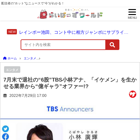
配信者の“ホット”なニュースで“今”がわかる！
MENU
レインボー池田、コント中に相方ジャンボにサプライズ結婚報告
ホーム
エンタメ
7月末で退社の“6股”TBS小林アナ、「イケメン」を生かせる業界から“
エンタメ
7月末で退社の“6股”TBS小林アナ、「イケメン」を生か
せる業界から“億ギャラ”オファー!?
2022年7月29日 17:00