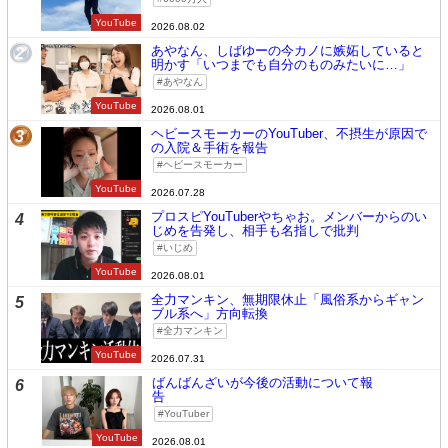
YouTube
2026.08.02
あやなん、しばゆーの今カノに嫉妬していると
2
明かす「いつまでも自分のものみたいに…」
あやなん
YouTube
2026.08.01
ヘビースモーカーのYouTuber、不摂生が原因で
3
の入院＆手術を報告
ヘビースモーカー
YouTube
2026.07.28
プロスピYouTuberやちゃお。メンバーからのい
4
じめを告発し、相手も名指しで批判
いじめ
YouTube
2026.08.01
全力マンキン、無期限休止「風俗系からギャン
5
ブル系へ」方向転換
全力マンキン
YouTube
2026.07.31
ばんばんざいが今後の活動について報
6
告
YouTuber
YouTube
2026.08.01