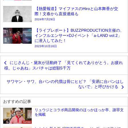
【熱愛報道】マイファスのHiroと山本舞香が交
際！文春から直接連絡も
2024年7月29日
【ライブレポート】BUZZPRODUCTION主催の、
インフルエンサー×DJイベント「a-LAND vol.2」
に潜入してみた！
2023年10月16日
にじさんじ・黛灰が活動終了 「見てくれてありがとう。お疲れ
様。じゃあね」スパチャは総額5千万
サワヤン・サワ、台パンの代償は骨にヒビ？ 「安易に台パンはし
ないで」と呼びかける
おすすめの記事
リュウジとコラボ商品開発のほっかほっか亭、謝罪文
を掲載
YouTube