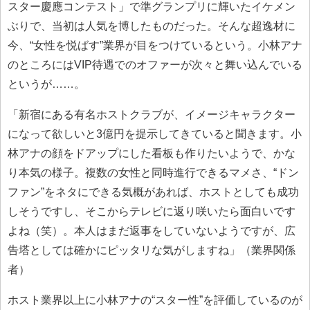
スター慶應コンテスト」で準グランプリに輝いたイケメン
ぶりで、当初は人気を博したものだった。そんな超逸材に
今、“女性を悦ばす”業界が目をつけているという。小林アナ
のところにはVIP待遇でのオファーが次々と舞い込んでいる
というが……。
「新宿にある有名ホストクラブが、イメージキャラクター
になって欲しいと3億円を提示してきていると聞きます。小
林アナの顔をドアップにした看板も作りたいようで、かな
り本気の様子。複数の女性と同時進行できるマメさ、“ドン
ファン”をネタにできる気概があれば、ホストとしても成功
しそうですし、そこからテレビに返り咲いたら面白いです
よね（笑）。本人はまだ返事をしていないようですが、広
告塔としては確かにピッタリな気がしますね」（業界関係
者）
ホスト業界以上に小林アナの“スター性”を評価しているのが