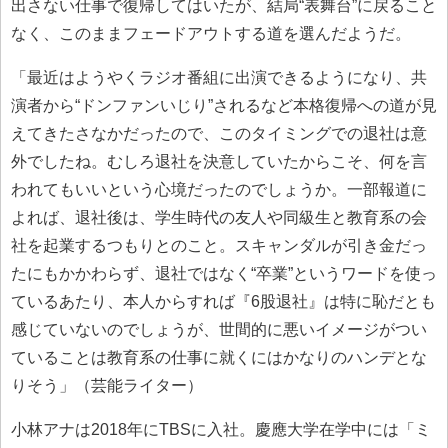
出さない仕事で復帰してはいたが、結局“表舞台”に戻ること
なく、このままフェードアウトする道を選んだようだ。
「最近はようやくラジオ番組に出演できるようになり、共
演者から“ドンファンいじり”されるなど本格復帰への道が見
えてきたさなかだったので、このタイミングでの退社は意
外でしたね。むしろ退社を決意していたからこそ、何を言
われてもいいという心境だったのでしょうか。一部報道に
よれば、退社後は、学生時代の友人や同級生と教育系の会
社を起業するつもりとのこと。スキャンダルが引き金だっ
たにもかかわらず、退社ではなく“卒業”というワードを使っ
ているあたり、本人からすれば『6股退社』は特に恥だとも
感じていないのでしょうが、世間的に悪いイメージがつい
ていることは教育系の仕事に就くにはかなりのハンデとな
りそう」（芸能ライター）
小林アナは2018年にTBSに入社。慶應大学在学中には「ミ