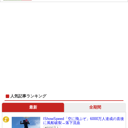
人気記事ランキング
最新
全期間
IShowSpeed「空に飛ぶぞ」6000万人達成の直後
1
に風船破裂→落下流血
6000万人