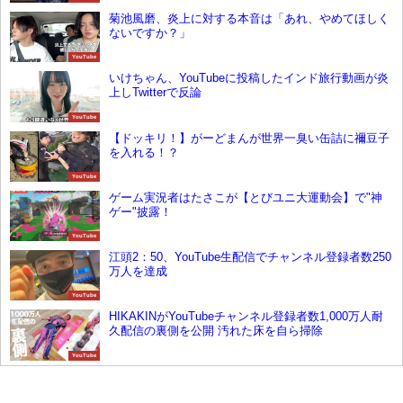
菊池風磨、炎上に対する本音は「あれ、やめてほしく
ないですか？」
YouTube
いけちゃん、YouTubeに投稿したインド旅行動画が炎
上しTwitterで反論
YouTube
【ドッキリ！】がーどまんが世界一臭い缶詰に禰󠄀豆子
を入れる！？
YouTube
ゲーム実況者はたさこが【とびユニ大運動会】で"神
ゲー"披露！
YouTube
江頭2：50、YouTube生配信でチャンネル登録者数250
万人を達成
YouTube
HIKAKINがYouTubeチャンネル登録者数1,000万人耐
久配信の裏側を公開 汚れた床を自ら掃除
YouTube