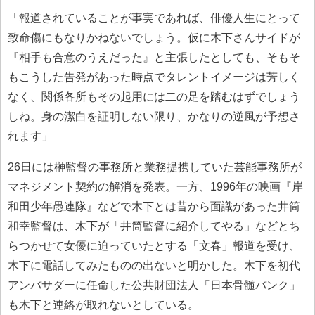
「報道されていることが事実であれば、俳優人生にとって
致命傷にもなりかねないでしょう。仮に木下さんサイドが
『相手も合意のうえだった』と主張したとしても、そもそ
もこうした告発があった時点でタレントイメージは芳しく
なく、関係各所もその起用には二の足を踏むはずでしょう
しね。身の潔白を証明しない限り、かなりの逆風が予想さ
れます」
26日には榊監督の事務所と業務提携していた芸能事務所が
マネジメント契約の解消を発表。一方、1996年の映画『岸
和田少年愚連隊』などで木下とは昔から面識があった井筒
和幸監督は、木下が「井筒監督に紹介してやる」などとち
らつかせて女優に迫っていたとする「文春」報道を受け、
木下に電話してみたものの出ないと明かした。木下を初代
アンバサダーに任命した公共財団法人「日本骨髄バンク」
も木下と連絡が取れないとしている。