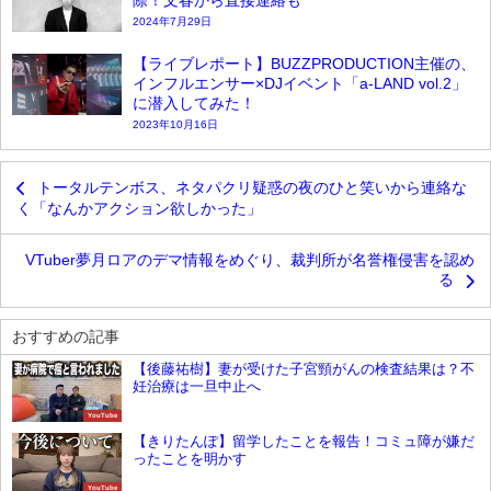
2024年7月29日
【ライブレポート】BUZZPRODUCTION主催の、
インフルエンサー×DJイベント「a-LAND vol.2」
に潜入してみた！
2023年10月16日
トータルテンボス、ネタパクリ疑惑の夜のひと笑いから連絡な
く「なんかアクション欲しかった」
VTuber夢月ロアのデマ情報をめぐり、裁判所が名誉権侵害を認め
る
おすすめの記事
【後藤祐樹】妻が受けた子宮頸がんの検査結果は？不
妊治療は一旦中止へ
YouTube
【きりたんぽ】留学したことを報告！コミュ障が嫌だ
ったことを明かす
YouTube