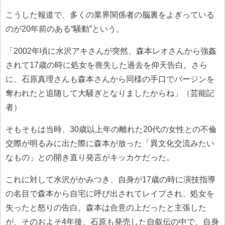
こうした報道で、多くの業界関係者の脳裏をよぎっている
のが20年前のある“騒動”という。
「2002年頃に水沢アキさんが突然、森本レオさんから強姦
されて17歳の時に処女を喪失した過去を仰天告白。さら
に、石原真理さんも森本さんから同様の手口でバージンを
奪われたと追随して大騒ぎとなりましたからね」（芸能記
者）
そもそもは当時、30歳以上年の離れた20代の女性との不倫
交際が明るみに出た際に森本が放った「異文化交流みたい
なもの」との開き直り発言がキッカケだった。
これに対して水沢がかみつき、自身が17歳の時に演技指導
の名目で森本から自宅に呼び出されてレイプされ、処女を
失ったと怒りの告白。森本は合意の上だったと主張した
が、そのおよそ4年後、石原も発売した自叙伝の中で、自身