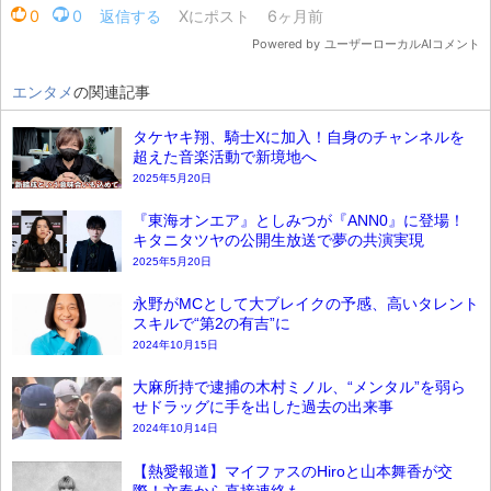
エンタメ
の関連記事
タケヤキ翔、騎士Xに加入！自身のチャンネルを
超えた音楽活動で新境地へ
2025年5月20日
『東海オンエア』としみつが『ANN0』に登場！
キタニタツヤの公開生放送で夢の共演実現
2025年5月20日
永野がMCとして大ブレイクの予感、高いタレント
スキルで“第2の有吉”に
2024年10月15日
大麻所持で逮捕の木村ミノル、“メンタル”を弱ら
せドラッグに手を出した過去の出来事
2024年10月14日
【熱愛報道】マイファスのHiroと山本舞香が交
際！文春から直接連絡も