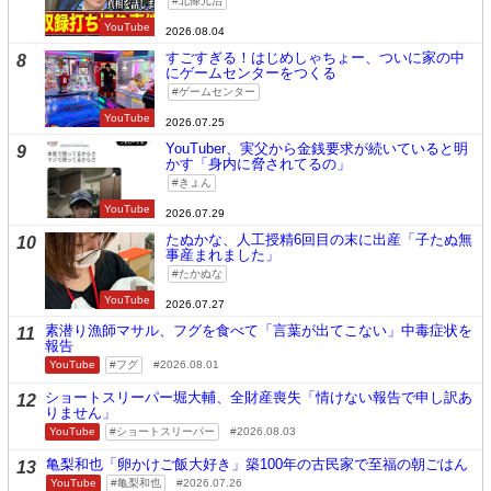
北條元治
YouTube
2026.08.04
すごすぎる！はじめしゃちょー、ついに家の中
8
にゲームセンターをつくる
ゲームセンター
YouTube
2026.07.25
YouTuber、実父から金銭要求が続いていると明
9
かす「身内に脅されてるの」
きょん
YouTube
2026.07.29
たぬかな、人工授精6回目の末に出産「子たぬ無
10
事産まれました」
たかぬな
YouTube
2026.07.27
素潜り漁師マサル、フグを食べて「言葉が出てこない」中毒症状を
11
報告
YouTube
フグ
2026.08.01
ショートスリーパー堀大輔、全財産喪失「情けない報告で申し訳あ
12
りません」
YouTube
ショートスリーパー
2026.08.03
亀梨和也「卵かけご飯大好き」築100年の古民家で至福の朝ごはん
13
YouTube
亀梨和也
2026.07.26