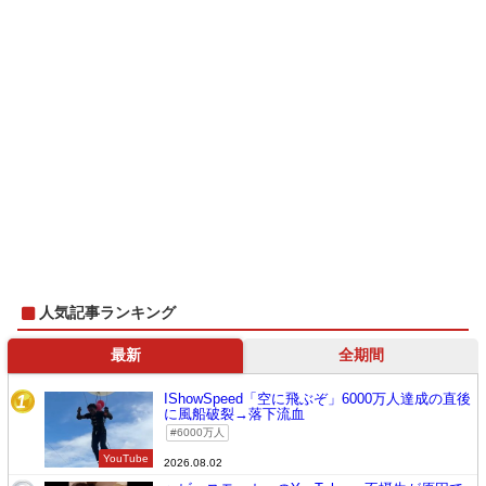
人気記事ランキング
最新
全期間
IShowSpeed「空に飛ぶぞ」6000万人達成の直後
1
に風船破裂→落下流血
6000万人
YouTube
2026.08.02