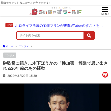
配信者の“ホット”なニュースで“今”がわかる！
MENU
ホロライブ所属の宝鐘マリンが後輩VTuberのすごさを語る「自分のすごさに気づいてない」
ホーム
エンタメ
榊監督に続き…木下ほうかの「性加害」報道で思い出される20年前
エンタメ
榊監督に続き…木下ほうかの「性加害」報道で思い出さ
れる20年前のあの騒動
2022年3月29日 15:30