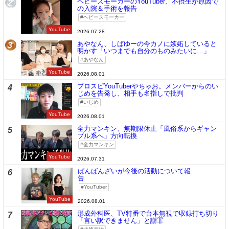
ヘビースモーカーのYouTuber、不摂生が原因で
2
の入院＆手術を報告
ヘビースモーカー
YouTube
2026.07.28
あやなん、しばゆーの今カノに嫉妬していると
3
明かす「いつまでも自分のものみたいに…」
あやなん
YouTube
2026.08.01
プロスピYouTuberやちゃお。メンバーからのい
4
じめを告発し、相手も名指しで批判
いじめ
YouTube
2026.08.01
全力マンキン、無期限休止「風俗系からギャン
5
ブル系へ」方向転換
全力マンキン
YouTube
2026.07.31
ばんばんざいが今後の活動について報
6
告
YouTuber
YouTube
2026.08.01
形成外科医、TV特番で台本無視で収録打ち切り
7
「言い訳できません」と謝罪