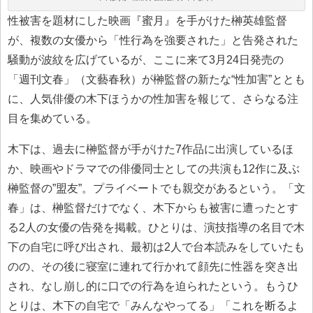
性被害を題材にした映画『蜜月』を手がけた榊英雄監督
が、複数の女優から「性行為を強要された」と告発された
騒動が波紋を広げているが、ここに来て3月24日発売の
「週刊文春」（文藝春秋）が榊監督の新たな“性加害”ととも
に、人気俳優の木下ほうかの性加害を報じて、さらなる注
目を集めている。
木下は、過去に榊監督が手がけた7作品に出演しているほ
か、映画やドラマでの俳優同士としての共演も12作に及ぶ
榊監督の”盟友”。プライベートでも親交があるという。「文
春」は、榊監督だけでなく、木下からも被害に遭ったとす
る2人の女優の告発を掲載。ひとりは、演技指導の名目で木
下の自宅に呼び出され、最初は2人で台本読みをしていたも
のの、その後に寝室に連れて行かれて顔先に性器を突き出
され、なし崩し的に口での行為を迫られたという。もうひ
とりは、木下の自宅で「みんなやってる」「これを断るよ