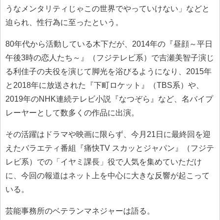
うなメンタリティじゃこの世界でやっていけない」などと
迫られ、性行為に至ったという。
80年代から活動している木下だが、2014年の『昼顔～平日
午後3時の恋人たち～』（フジテレビ系）で吉瀬美智子演じ
る利佳子の夫役を演じて脚光を浴びるようになり、2015年
と2018年に放送された『下町ロケット』（TBS系）や、
2019年のNHK連続テレビ小説『なつぞら』など、名バイプ
レーヤーとして数多くの作品に出演。
その活躍はドラマや映画に限らず、今月21日に最終回を迎
えたバラエティ番組『痛快TV スカッとジャパン』（フジテ
レビ系）での「イヤミ課長」役で人気を集めていただけ
に、今回の報道はネット上を中心に大きな反響が起こって
いる。
芸能事務所のベテランマネジャーは語る。