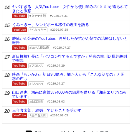
ヤバすぎる…人気YouTuber、女性から使用済みの〇〇〇が送られて
14
きたと激怒
YouTube
タケヤキ翔
2026.07.31
くみっきー、シンガポール移住の理由を語る
15
YouTube
くみっきー
2026.07.28
膵臓がん公表のYouTuber、再発したが抗がん剤での治療はしないと
16
報告
YouTube
抗がん剤治療
2026.07.27
新日棚橋社長に「パソコン打てるんですか」発言の前川D 批判殺到
17
で謝罪
YouTube
プロレス
2026.07.29
映画『ちいかわ』初日9.3億円。観た人から「こんな話なの」と困
18
惑の声も
YouTube
ちいかわ
2026.07.27
山口達也、湘南に家賃3万4000円の部屋を借りる「湘南エリアに来
19
ています」
YouTube
山口達也
2026.08.03
三年食太郎、結婚していたことを明かす
20
YouTube
三年食太郎
2026.08.05