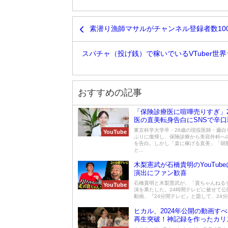
素潜り漁師マサルがチャンネル登録者数10
スパチャ（投げ銭）で稼いでいるVTuber世界
おすすめの記事
「保険診療医に喧嘩売りすぎ」2
医の直美転身告白にSNSで辛口
東京科学大学卒・26歳の現役医師・藤白
YouTube
ぶりに復帰し、保険診療から美容外科へ
を告白。しかし「楽に稼げる直美」「胡
と...
木梨憲武が石橋貴明のYouTub
演出にファン歓喜
石橋貴明と木梨憲武が、「貴ちゃんねる
YouTube
演を果たした。24時間テレビに被せて公
動画、『24分間テレビ』と題して、24分間
ヒカル、2024年公開の動画すべ
再生突破！神記録を作ったカリ
YouTuber