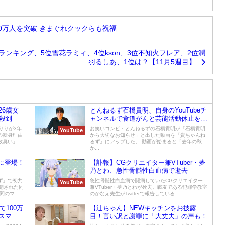
0万人を突破 きまぐれクックらも祝福
ランキング、5位雪花ラミィ、4位kson、3位不知火フレア、2位潤
羽るしあ、1位は？【11月5週目】
6歳女
とんねるず石橋貴明、自身のYouTubeチ
殺到
ャンネルで食道がんと芸能活動休止を報
告
りりが3年
お笑いコンビ・とんねるずの石橋貴明が「石橋貴明
YouTube
の転身理由
から大切なお知らせ」と出した動画を『貴ちゃんね
散臭い」
るず』にアップした。 動画が始まると「去年の秋
か...
eに登場！
【訃報】CGクリエイター兼VTuber・夢
乃とわ、急性骨髄性白血病で逝去
ず」で初共
急性骨髄性白血病で闘病していたCGクリエイター
YouTube
開された同
兼VTuber・夢乃とわが死去。戦友である犯罪学教室
のマ...
のかなえ先生がTwitterで報告している...
て100万
【辻ちゃん】NEWキッチンをお披露
スマ
目！言い訳と謝罪に「大丈夫」の声も！