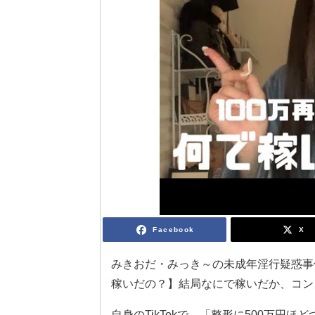
Facebook
X
みきおだ・みっき～の未成年淫行疑惑事
稼いだの？】結局なにで稼いだか、コン
自身のTikTokで、「整形に500万円