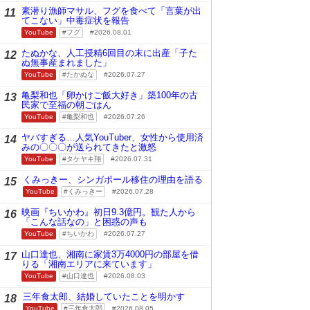
素潜り漁師マサル、フグを食べて「言葉が出
11
てこない」中毒症状を報告
YouTube
フグ
2026.08.01
たぬかな、人工授精6回目の末に出産「子た
12
ぬ無事産まれました」
YouTube
たかぬな
2026.07.27
亀梨和也「卵かけご飯大好き」築100年の古
13
民家で至福の朝ごはん
YouTube
亀梨和也
2026.07.26
ヤバすぎる…人気YouTuber、女性から使用済
14
みの〇〇〇が送られてきたと激怒
YouTube
タケヤキ翔
2026.07.31
くみっきー、シンガポール移住の理由を語る
15
YouTube
くみっきー
2026.07.28
映画『ちいかわ』初日9.3億円。観た人から
16
「こんな話なの」と困惑の声も
YouTube
ちいかわ
2026.07.27
山口達也、湘南に家賃3万4000円の部屋を借
17
りる「湘南エリアに来ています」
YouTube
山口達也
2026.08.03
三年食太郎、結婚していたことを明かす
18
YouTube
三年食太郎
2026.08.05