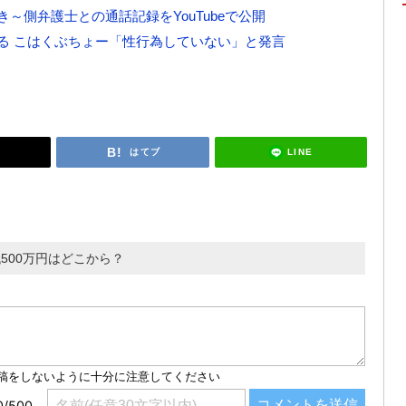
～側弁護士との通話記録をYouTubeで公開
る こはくぶちょー「性行為していない」と発言
LINE
はてブ
500万円はどこから？