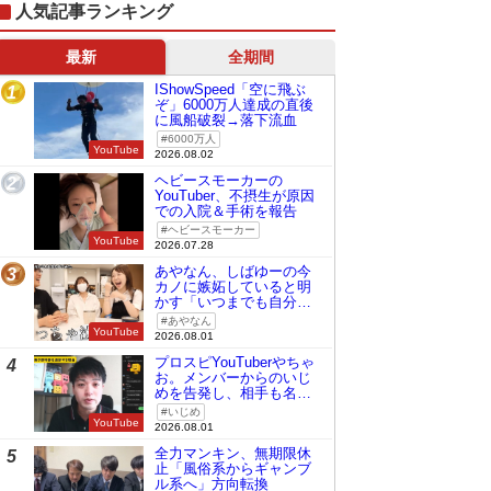
人気記事ランキング
最新
全期間
IShowSpeed「空に飛ぶ
1
ぞ」6000万人達成の直後
に風船破裂→落下流血
6000万人
YouTube
2026.08.02
ヘビースモーカーの
2
YouTuber、不摂生が原因
での入院＆手術を報告
ヘビースモーカー
YouTube
2026.07.28
あやなん、しばゆーの今
3
カノに嫉妬していると明
かす「いつまでも自分の
ものみたいに…」
あやなん
YouTube
2026.08.01
プロスピYouTuberやちゃ
4
お。メンバーからのいじ
めを告発し、相手も名指
しで批判
いじめ
YouTube
2026.08.01
全力マンキン、無期限休
5
止「風俗系からギャンブ
ル系へ」方向転換