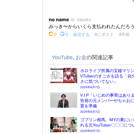
YouTube
,
お金
の関連記事
ホロライブ所属の宝鐘マリ
VTuberのすごさを語る「自
さに気づいてない」
2026年8月7日
V.I.P「いじめの事実はあり
告発の元メンバーやちゃお
置を準備
2026年8月7日
ゴブリン相馬、MYの裏にい
れる元YouTuber〇〇〇に
2026年8月7日