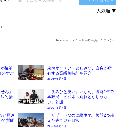
ンが後輩
東海オンエア・としみつ、自身が所
分のすご
有する高級腕時計を紹介
2026年8月7日
ません」
『夜のひと笑い』いちえ、復縁1年で
に法的措
再破局「ビジネス別れとかじゃな
い」と涙
2026年8月7日
ると噂さ
「リゾートなのに紛争地」検問2つ越
ついて質問
えた先で見た日常
2026年8月7日