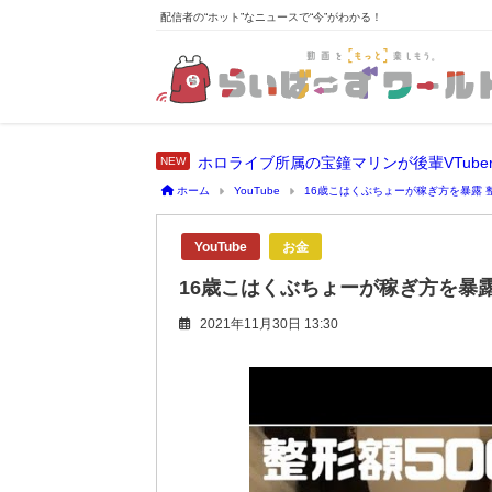
配信者の“ホット”なニュースで“今”がわかる！
ホーム
YouTube
16歳こはくぶちょーが稼ぎ方を暴露 
YouTube
お金
16歳こはくぶちょーが稼ぎ方を暴露
2021年11月30日 13:30