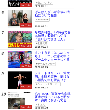
全力マンキン
YouTube
2026.07.31
ばんばんざいが今後の活
6
動について報告
YouTuber
YouTube
2026.08.01
形成外科医、TV特番で台
7
本無視で収録打ち切り
「言い訳できません」と
謝罪
北條元治
YouTube
2026.08.04
すごすぎる！はじめしゃ
8
ちょー、ついに家の中に
ゲームセンターをつくる
ゲームセンター
YouTube
2026.07.25
ショートスリーパー堀大
9
輔、全財産喪失「情けな
い報告で申し訳ありませ
ん」
ショートスリーパー
YouTube
2026.08.03
YouTuber、実父から金銭
10
要求が続いていると明か
す「身内に脅されてる
の」
きょん
YouTube
2026.07.29