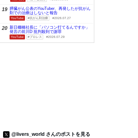
膵臓がん公表のYouTuber、再発したが抗がん
19
剤での治療はしないと報告
YouTube
抗がん剤治療
2026.07.27
新日棚橋社長に「パソコン打てるんですか」
20
発言の前川D 批判殺到で謝罪
YouTube
プロレス
2026.07.29
@livers_world さんのポストを見る