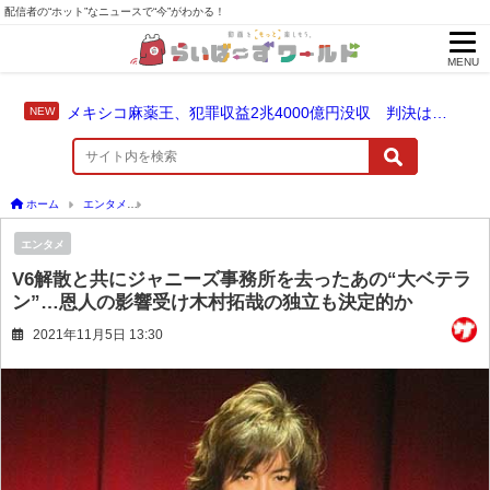
配信者の“ホット”なニュースで“今”がわかる！
MENU
メキシコ麻薬王、犯罪収益2兆4000億円没収 判決は仮釈放なしの終身刑に！
ホーム
エンタメ
V6解散と共にジャニーズ事務所を去ったあの“大ベテラン”…恩人の
エンタメ
V6解散と共にジャニーズ事務所を去ったあの“大ベテラ
ン”…恩人の影響受け木村拓哉の独立も決定的か
2021年11月5日 13:30