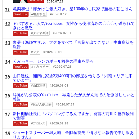
YouTube
2026.07.27
亀梨和也「卵かけご飯大好き」築100年の古民家で至福の朝ごはん
11
YouTube
亀梨和也
2026.07.26
ヤバすぎる…人気YouTuber、女性から使用済みの〇〇〇が送られて
12
きたと激怒
YouTube
タケヤキ翔
2026.07.31
素潜り漁師マサル、フグを食べて「言葉が出てこない」中毒症状を
13
報告
YouTube
フグ
2026.08.01
くみっきー、シンガポール移住の理由を語る
14
YouTube
くみっきー
2026.07.28
山口達也、湘南に家賃3万4000円の部屋を借りる「湘南エリアに来
15
ています」
YouTube
山口達也
2026.08.03
膵臓がん公表のYouTuber、再発したが抗がん剤での治療はしないと
16
報告
YouTube
抗がん剤治療
2026.07.27
新日棚橋社長に「パソコン打てるんですか」発言の前川D 批判殺到
17
で謝罪
YouTube
プロレス
2026.07.29
ショートスリーパー堀大輔、全財産喪失「情けない報告で申し訳あ
18
りません」