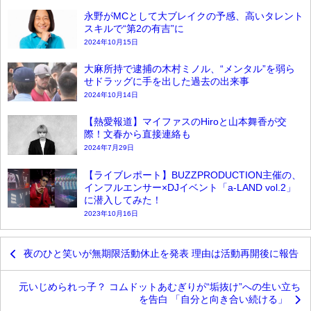
永野がMCとして大ブレイクの予感、高いタレント
スキルで“第2の有吉”に
2024年10月15日
大麻所持で逮捕の木村ミノル、“メンタル”を弱ら
せドラッグに手を出した過去の出来事
2024年10月14日
【熱愛報道】マイファスのHiroと山本舞香が交
際！文春から直接連絡も
2024年7月29日
【ライブレポート】BUZZPRODUCTION主催の、
インフルエンサー×DJイベント「a-LAND vol.2」
に潜入してみた！
2023年10月16日
夜のひと笑いが無期限活動休止を発表 理由は活動再開後に報告
元いじめられっ子？ コムドットあむぎりが“垢抜け”への生い立ち
を告白 「自分と向き合い続ける」