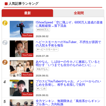
人気記事ランキング
最新
全期間
IShowSpeed「空に飛ぶぞ」6000万人達成の直後
1
に風船破裂→落下流血
6000万人
YouTube
2026.08.02
ヘビースモーカーのYouTuber、不摂生が原因で
2
の入院＆手術を報告
ヘビースモーカー
YouTube
2026.07.28
あやなん、しばゆーの今カノに嫉妬していると
3
明かす「いつまでも自分のものみたいに…」
あやなん
YouTube
2026.08.01
プロスピYouTuberやちゃお。メンバーからのい
4
じめを告発し、相手も名指しで批判
いじめ
YouTube
2026.08.01
全力マンキン、無期限休止「風俗系からギャン
5
ブル系へ」方向転換