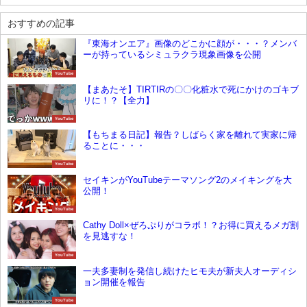
おすすめの記事
『東海オンエア』画像のどこかに顔が・・・？メンバ
ーが持っているシミュラクラ現象画像を公開
YouTube
【まあたそ】TIRTIRの〇〇化粧水で死にかけのゴキブ
リに！？【全力】
YouTube
【もちまる日記】報告？しばらく家を離れて実家に帰
ることに・・・
YouTube
セイキンがYouTubeテーマソング2のメイキングを大
公開！
YouTube
Cathy Doll×ぜろぷりがコラボ！？お得に買えるメガ割
を見逃すな！
YouTube
一夫多妻制を発信し続けたヒモ夫が新夫人オーディシ
ョン開催を報告
YouTube