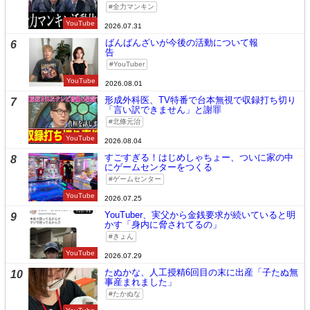
全力マンキン
YouTube
2026.07.31
ばんばんざいが今後の活動について報
6
告
YouTuber
YouTube
2026.08.01
形成外科医、TV特番で台本無視で収録打ち切り
7
「言い訳できません」と謝罪
北條元治
YouTube
2026.08.04
すごすぎる！はじめしゃちょー、ついに家の中
8
にゲームセンターをつくる
ゲームセンター
YouTube
2026.07.25
YouTuber、実父から金銭要求が続いていると明
9
かす「身内に脅されてるの」
きょん
YouTube
2026.07.29
たぬかな、人工授精6回目の末に出産「子たぬ無
10
事産まれました」
たかぬな