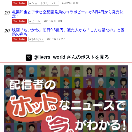
YouTube
ショートスリーパー
2026.08.03
亀梨和也とアサヒ空想開発局のコラボビールが8月4日から発売決
19
定！
YouTube
ビール
2026.08.03
映画『ちいかわ』初日9.3億円。観た人から「こんな話なの」と困
20
惑の声も
YouTube
ちいかわ
2026.07.27
@livers_world さんのポストを見る