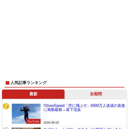
人気記事ランキング
最新
全期間
IShowSpeed「空に飛ぶぞ」6000万人達成の直後
1
に風船破裂→落下流血
YouTube
2026.08.02