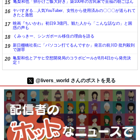
亀梨和也「卵かけご飯大好き」築100年の古民家で至福の朝ごはん
15
ヤバすぎる…人気YouTuber、女性から使用済みの〇〇〇が送られて
16
きたと激怒
映画『ちいかわ』初日9.3億円。観た人から「こんな話なの」と困
17
惑の声も
くみっきー、シンガポール移住の理由を語る
18
新日棚橋社長に「パソコン打てるんですか」発言の前川D 批判殺到
19
で謝罪
亀梨和也とアサヒ空想開発局のコラボビールが8月4日から発売決
20
定！
@livers_world さんのポストを見る