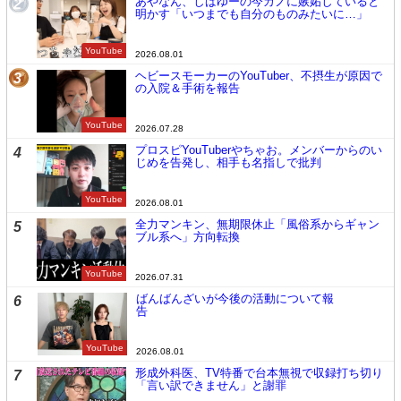
あやなん、しばゆーの今カノに嫉妬していると
2
明かす「いつまでも自分のものみたいに…」
YouTube
2026.08.01
ヘビースモーカーのYouTuber、不摂生が原因で
3
の入院＆手術を報告
YouTube
2026.07.28
プロスピYouTuberやちゃお。メンバーからのい
4
じめを告発し、相手も名指しで批判
YouTube
2026.08.01
全力マンキン、無期限休止「風俗系からギャン
5
ブル系へ」方向転換
YouTube
2026.07.31
ばんばんざいが今後の活動について報
6
告
YouTube
2026.08.01
形成外科医、TV特番で台本無視で収録打ち切り
7
「言い訳できません」と謝罪