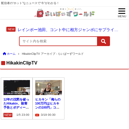
配信者の“ホット”なニュースで“今”がわかる！
MENU
レインボー池田、コント中に相方ジャンボにサプライズ結婚報告
ホーム
HikakinClipTV アーカイブ - らいばーずワールド
HikakinClipTV
12年の沈黙を破っ
ヒカキン「俺らの
たHikakin、殺害
100万円はヒカキ
予告とボディーガ
ンの100円」コメ
ードの重い過去
ントに反論、神レ
NEW
1/5 23:00
3/19 00:30
スにファン「尊敬
できる」