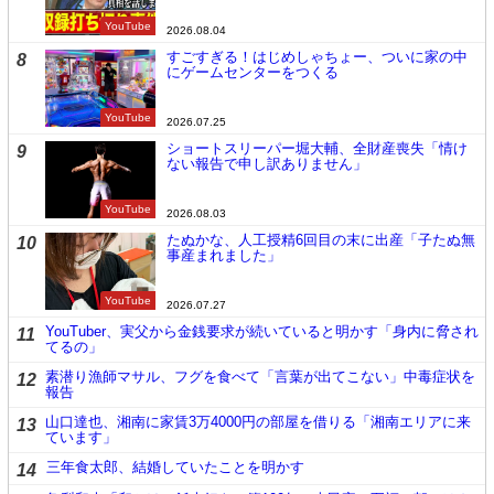
YouTube
2026.08.04
すごすぎる！はじめしゃちょー、ついに家の中
8
にゲームセンターをつくる
YouTube
2026.07.25
ショートスリーパー堀大輔、全財産喪失「情け
9
ない報告で申し訳ありません」
YouTube
2026.08.03
たぬかな、人工授精6回目の末に出産「子たぬ無
10
事産まれました」
YouTube
2026.07.27
YouTuber、実父から金銭要求が続いていると明かす「身内に脅され
11
てるの」
素潜り漁師マサル、フグを食べて「言葉が出てこない」中毒症状を
12
報告
山口達也、湘南に家賃3万4000円の部屋を借りる「湘南エリアに来
13
ています」
三年食太郎、結婚していたことを明かす
14