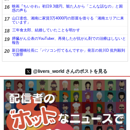
映画『ちいかわ』初日9.3億円。観た人から「こんな話なの」と困
16
惑の声も
山口達也、湘南に家賃3万4000円の部屋を借りる「湘南エリアに来
17
ています」
三年食太郎、結婚していたことを明かす
18
膵臓がん公表のYouTuber、再発したが抗がん剤での治療はしないと
19
報告
新日棚橋社長に「パソコン打てるんですか」発言の前川D 批判殺到
20
で謝罪
@livers_world さんのポストを見る