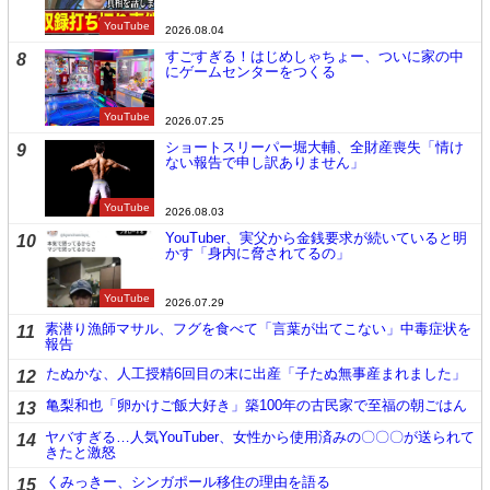
YouTube
2026.08.04
すごすぎる！はじめしゃちょー、ついに家の中
8
にゲームセンターをつくる
YouTube
2026.07.25
ショートスリーパー堀大輔、全財産喪失「情け
9
ない報告で申し訳ありません」
YouTube
2026.08.03
YouTuber、実父から金銭要求が続いていると明
10
かす「身内に脅されてるの」
YouTube
2026.07.29
素潜り漁師マサル、フグを食べて「言葉が出てこない」中毒症状を
11
報告
たぬかな、人工授精6回目の末に出産「子たぬ無事産まれました」
12
亀梨和也「卵かけご飯大好き」築100年の古民家で至福の朝ごはん
13
ヤバすぎる…人気YouTuber、女性から使用済みの〇〇〇が送られて
14
きたと激怒
くみっきー、シンガポール移住の理由を語る
15