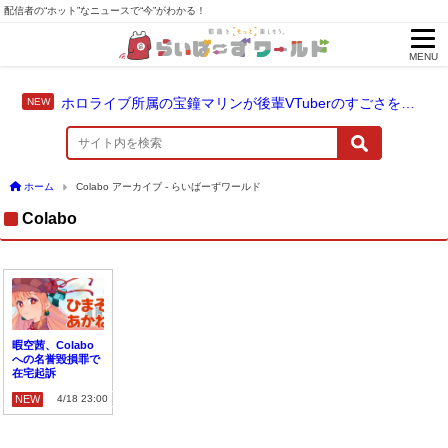
配信者の“ホット”なニュースで“今”がわかる！
MENU
ホロライブ所属の宝鐘マリンが後輩VTuberのすごさを語る「自分のすごさに気づいてない」
ホーム
Colabo アーカイブ - らいばーずワールド
Colabo
暇空茜、Colabo
への名誉毀損罪で
在宅起訴
NEW
4/18 23:00