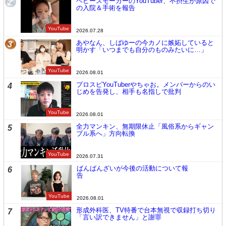
ヘビースモーカーのYouTuber、不摂生が原因で
2
の入院＆手術を報告
YouTube
2026.07.28
あやなん、しばゆーの今カノに嫉妬していると
3
明かす「いつまでも自分のものみたいに…」
YouTube
2026.08.01
プロスピYouTuberやちゃお。メンバーからのい
4
じめを告発し、相手も名指しで批判
YouTube
2026.08.01
全力マンキン、無期限休止「風俗系からギャン
5
ブル系へ」方向転換
YouTube
2026.07.31
ばんばんざいが今後の活動について報
6
告
YouTube
2026.08.01
形成外科医、TV特番で台本無視で収録打ち切り
7
「言い訳できません」と謝罪