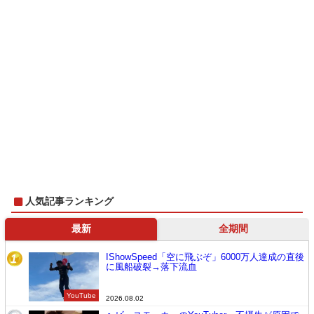
人気記事ランキング
最新
全期間
IShowSpeed「空に飛ぶぞ」6000万人達成の直後
1
に風船破裂→落下流血
YouTube
2026.08.02