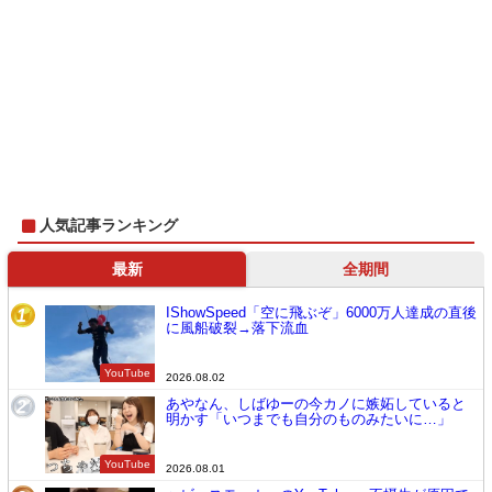
人気記事ランキング
最新
全期間
IShowSpeed「空に飛ぶぞ」6000万人達成の直後
1
に風船破裂→落下流血
YouTube
2026.08.02
あやなん、しばゆーの今カノに嫉妬していると
2
明かす「いつまでも自分のものみたいに…」
YouTube
2026.08.01