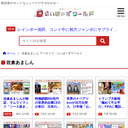
配信者の“ホット”なニュースで“今”がわかる！
MENU
レインボー池田、コント中に相方ジャンボにサプライズ結婚報告
ホーム
佐倉あましん アーカイブ - らいばーずワールド
佐倉あましん
佐倉あましんが検
時価総額800兆円
世界のナベアツ
トランプ大統領
証、サムライマッ
の世界的企業CEO
botが30万台突
「極めて不公平
ク「ソース抜き」
が来日、日本の激
入、17年後「お帰
だ」FIFAに電話→
で2500円の味に賛
安居酒屋を堪能！
りなさい」の声
世界がベルギーを
NEW
8/2 12:00
7/22 12:00
7/15 20:00
7/8 20:00
否
大応援