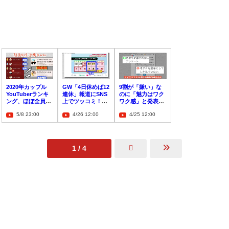
2020年カップル
GW「4日休めば12
9割が「嫌い」な
YouTuberランキ
連休」報道にSNS
のに「魅力はワク
ング、ほぼ全員破
上でツッコミ！
ワク感」と発表、
局…残ったのはジ
「休めたら苦労し
バンダイのランダ
5/8 23:00
4/26 12:00
4/25 12:00
ャルジャルだけ
ない」
ムグッズ調査が炎
上
1 / 4