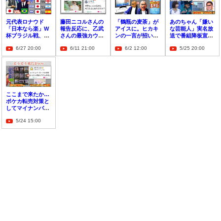
元代表ロナウド
藤田ニコルさんの
「鶴瓶の麦茶」が
あのちゃん「嫌い
「日本なら楽」W
報告反応に、乙武
アイスに。ヒカキ
な芸能人」実名放
杯ブラジル戦、日
さんの最強カウン
ンの一言が招いた
送で番組降板宣
本は優勝まで超ボ
ターが「手も足も
麦茶戦争、本物の
言！広がる暴露リ
6/27 20:00
6/11 21:00
6/2 12:00
5/25 20:00
スラッシュ
出ない」の声
ドンが動いた
スクの恐怖
ここまで来たか…
ポケカ転売対策と
してマイナンバー
カード導入
5/24 15:00