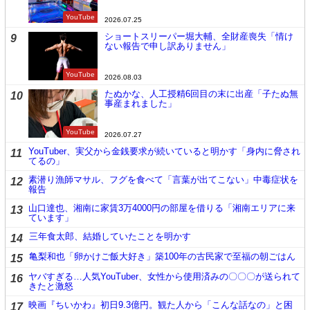
YouTube
2026.07.25
ショートスリーパー堀大輔、全財産喪失「情け
9
ない報告で申し訳ありません」
YouTube
2026.08.03
たぬかな、人工授精6回目の末に出産「子たぬ無
10
事産まれました」
YouTube
2026.07.27
YouTuber、実父から金銭要求が続いていると明かす「身内に脅され
11
てるの」
素潜り漁師マサル、フグを食べて「言葉が出てこない」中毒症状を
12
報告
山口達也、湘南に家賃3万4000円の部屋を借りる「湘南エリアに来
13
ています」
三年食太郎、結婚していたことを明かす
14
亀梨和也「卵かけご飯大好き」築100年の古民家で至福の朝ごはん
15
ヤバすぎる…人気YouTuber、女性から使用済みの〇〇〇が送られて
16
きたと激怒
映画『ちいかわ』初日9.3億円。観た人から「こんな話なの」と困
17