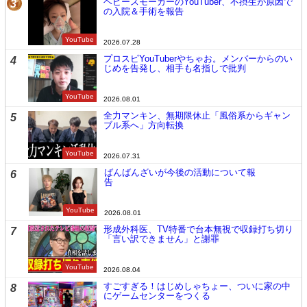
ヘビースモーカーのYouTuber、不摂生が原因で
3
の入院＆手術を報告
YouTube
2026.07.28
プロスピYouTuberやちゃお。メンバーからのい
4
じめを告発し、相手も名指しで批判
YouTube
2026.08.01
全力マンキン、無期限休止「風俗系からギャン
5
ブル系へ」方向転換
YouTube
2026.07.31
ばんばんざいが今後の活動について報
6
告
YouTube
2026.08.01
形成外科医、TV特番で台本無視で収録打ち切り
7
「言い訳できません」と謝罪
YouTube
2026.08.04
すごすぎる！はじめしゃちょー、ついに家の中
8
にゲームセンターをつくる