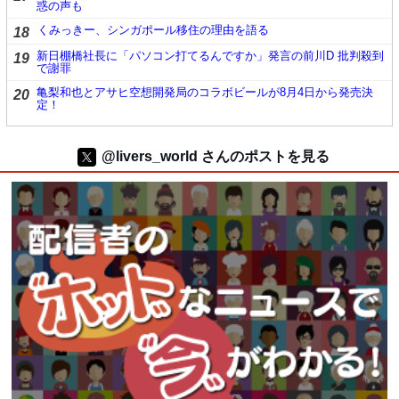
惑の声も
くみっきー、シンガポール移住の理由を語る
18
新日棚橋社長に「パソコン打てるんですか」発言の前川D 批判殺到
19
で謝罪
亀梨和也とアサヒ空想開発局のコラボビールが8月4日から発売決
20
定！
@livers_world さんのポストを見る