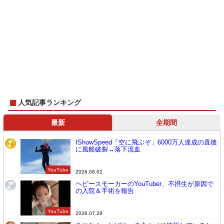
人気記事ランキング
最新
全期間
IShowSpeed「空に飛ぶぞ」6000万人達成の直後
1
に風船破裂→落下流血
YouTube
2026.08.02
ヘビースモーカーのYouTuber、不摂生が原因で
2
の入院＆手術を報告
YouTube
2026.07.28