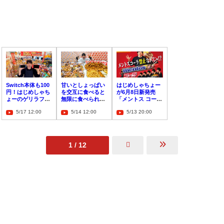
Switch本体も100
甘いとしょっぱい
はじめしゃちょー
円！はじめしゃち
を交互に食べると
が6月8日新発売
ょーのゲリラフリ
無限に食べられる
「メントス コー
マが静岡で大盛況
説をミスドとケン
ラ」のアンバサダ
5/17 12:00
5/14 12:00
5/13 20:00
タで検証！
ーに就任
1 / 12