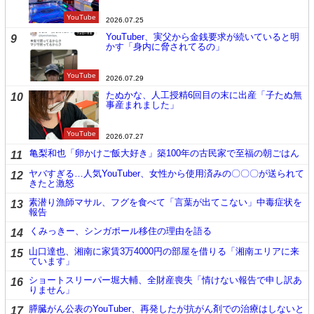
YouTube
2026.07.25
YouTuber、実父から金銭要求が続いていると明
9
かす「身内に脅されてるの」
YouTube
2026.07.29
たぬかな、人工授精6回目の末に出産「子たぬ無
10
事産まれました」
YouTube
2026.07.27
亀梨和也「卵かけご飯大好き」築100年の古民家で至福の朝ごはん
11
ヤバすぎる…人気YouTuber、女性から使用済みの〇〇〇が送られて
12
きたと激怒
素潜り漁師マサル、フグを食べて「言葉が出てこない」中毒症状を
13
報告
くみっきー、シンガポール移住の理由を語る
14
山口達也、湘南に家賃3万4000円の部屋を借りる「湘南エリアに来
15
ています」
ショートスリーパー堀大輔、全財産喪失「情けない報告で申し訳あ
16
りません」
膵臓がん公表のYouTuber、再発したが抗がん剤での治療はしないと
17