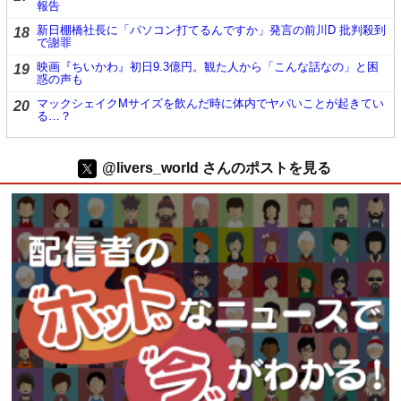
報告
新日棚橋社長に「パソコン打てるんですか」発言の前川D 批判殺到
18
で謝罪
映画『ちいかわ』初日9.3億円。観た人から「こんな話なの」と困
19
惑の声も
マックシェイクMサイズを飲んだ時に体内でヤバいことが起きてい
20
る…？
@livers_world さんのポストを見る