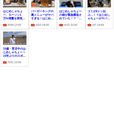
はじめしゃちょ
バーガーキングの
はじめしゃちょー
ゴミが8トン以
ー、ローソン1
裏メニューがヤバ
の娘が緊急搬送さ
上…！？はじめし
万%増量を実現
すぎる！はじめし
れていた！？「い
ゃちょーがヤバす
「これ限界かな」
ゃちょーがパティ
わゆるチアノーゼ
ぎるゴミ屋敷を本
6/28 12:00
6/23 19:00
6/15 22:00
6/7 19:00
増量はどこまでい
っていうやつ」
気で清掃
けるのか検証
33歳・育児中のは
じめしゃちょー！
15年ぶりのスポー
ツテスト結果が衝
5/31 12:00
撃