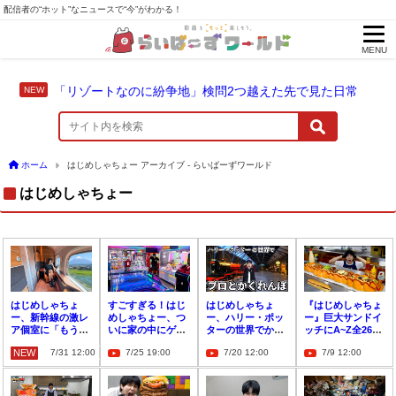
配信者の“ホット”なニュースで“今”がわかる！
MENU
「リゾートなのに紛争地」検問2つ越えた先で見た日常
ホーム
はじめしゃちょー アーカイブ - らいばーずワールド
はじめしゃちょー
はじめしゃちょ
すごすぎる！はじ
はじめしゃちょ
『はじめしゃちょ
ー、新幹線の激レ
めしゃちょー、つ
ー、ハリー・ポッ
ー』巨大サンドイ
ア個室に「もう寝
いに家の中にゲー
ターの世界でかく
ッチにA~Z全26食
台列車じゃん」
ムセンターをつく
れんぼ「冗談の予
材「イオンの味」
NEW
7/31 12:00
7/25 19:00
7/20 12:00
7/9 12:00
る
想が大的中」
に絶句