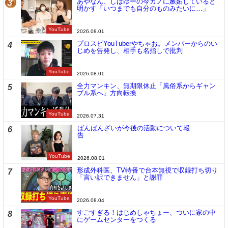
あやなん、しばゆーの今カノに嫉妬していると
3
明かす「いつまでも自分のものみたいに…」
YouTube
2026.08.01
プロスピYouTuberやちゃお。メンバーからのい
4
じめを告発し、相手も名指しで批判
YouTube
2026.08.01
全力マンキン、無期限休止「風俗系からギャン
5
ブル系へ」方向転換
YouTube
2026.07.31
ばんばんざいが今後の活動について報
6
告
YouTube
2026.08.01
形成外科医、TV特番で台本無視で収録打ち切り
7
「言い訳できません」と謝罪
YouTube
2026.08.04
すごすぎる！はじめしゃちょー、ついに家の中
8
にゲームセンターをつくる