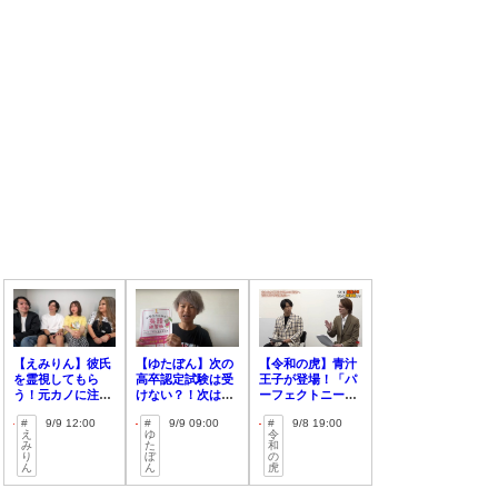
【えみりん】彼氏
【ゆたぼん】次の
【令和の虎】青汁
を霊視してもら
高卒認定試験は受
王子が登場！「パ
う！元カノに注
けない？！次は英
ーフェクトニード
意?今後の2人
検に挑戦！
ル」で復活を目指
9/9 12:00
9/9 09:00
9/8 19:00
は？！
す！？
え
ゆ
令
み
た
和
り
ぼ
の
ん
ん
虎