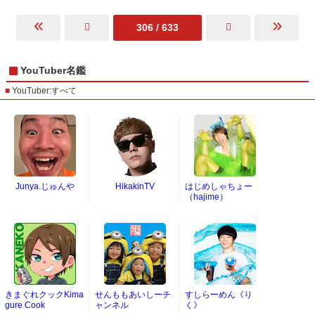
306 / 633
YouTuber名鑑
YouTuber:すべて
Junya.じゅんや
HikakinTV
はじめしゃちょー
（hajime）
きまぐれクックKima
せんももあいしーチ
すしらーめん《り
gure Cook
ャンネル
く》