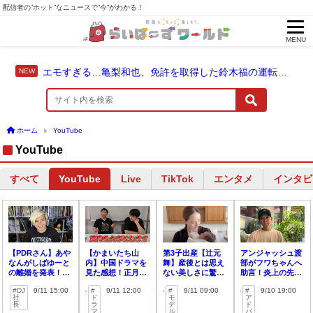
配信者の“ホット”なニュースで“今”がわかる！
MENU
エモすぎる…亀梨和也、免許を取得した鈴木福の運転でドライブ！
ホーム
YouTube
YouTube
すべて
Live
TikTok
エンタメ
インタビ
YouTube
【PDRさん】あや
【かまいたち山
第3子出産【辻元
アンジャッシュ渡
なんがしばゆーと
内】中国ドラマを
舞】産後とは思え
部がフワちゃんへ
の離婚を発表！今
見た感想！正月と
ない美しさに驚き
助言！炎上の先輩
後は炎上すると予
ビンタが多い？！
の声！
からエール！
DJ
9/11 15:00
9/11 12:00
9/11 09:00
9/10 19:00
言？
社
ド
モ
ア
長
ラ
デ
ド
マ
ル
バ