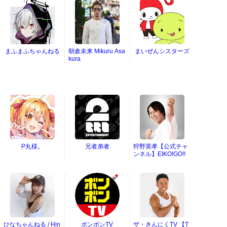
まふまふちゃんねる
朝倉未来 Mikuru Asa
まいぜんシスターズ
kura
P丸様。
兄者弟者
狩野英孝【公式チャ
ンネル】EIKO!GO!!
ひなちゃんねる / Hin
ボンボンTV
ザ・きんにくTV 【T