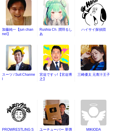
加藤純一【jun chan
Rushia Ch. 潤羽るし
ハイサイ探偵団
nel】
あ
スーツ / Suit Channe
宮迫ですッ!【宮迫博
三崎優太 元青汁王子
l
之】
PROWRESTLING S
ユーチューバー 草彅
MIKIODA