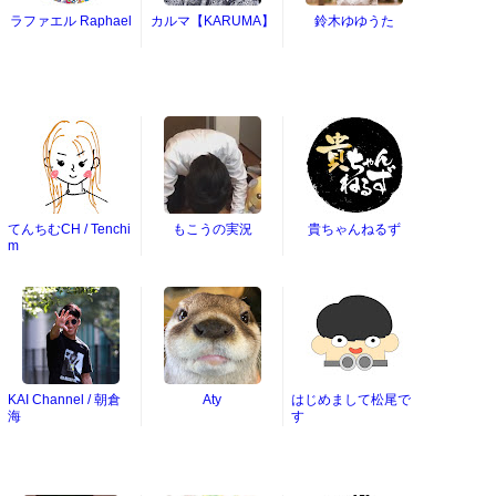
ラファエル Raphael
カルマ【KARUMA】
鈴木ゆゆうた
てんちむCH / Tenchi
もこうの実況
貴ちゃんねるず
m
KAI Channel / 朝倉
Aty
はじめまして松尾で
海
す