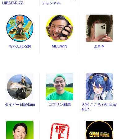
HIBATAR ZZ
チャンネル
ちゃんねる鰐
MEGWIN
よきき
タイピー日記/taipi
ゴブリン相馬
天宮 こころ / Amamy
a Ch.