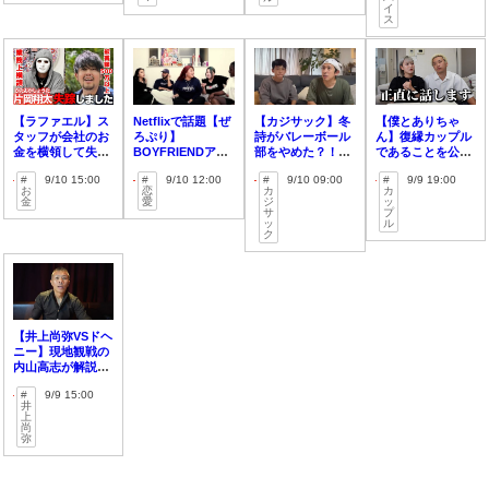
イ
ス
【ラファエル】ス
Netflixで話題【ぜ
【カジサック】冬
【僕とありちゃ
タッフが会社のお
ろぷり】
詩がバレーボール
ん】復縁カップル
金を横領して失
BOYFRIENDアラ
部をやめた？！次
であることを公
踪？連絡が取れな
ンの恋愛事情
は◯◯部へ入部！
開！その真相を明
9/10 15:00
9/10 12:00
9/10 09:00
9/9 19:00
い状態に
は？！
かす
お
恋
カ
カ
金
愛
ジ
ッ
サ
プ
ッ
ル
ク
【井上尚弥VSドヘ
ニー】現地観戦の
内山高志が解説！
おい、ドヘニー！
9/9 15:00
井
上
尚
弥