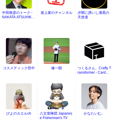
中田敦彦のトーク -
坂上家のチャンネル
夕闇に誘いし漆黒の
NAKATA ATSUHIKO
天使達
TALKS
コスメティック田中
修一朗
つくるさん。Crafty T
ransformer - Cardbo
ard DIY
ぴよのカエルch
八丈冒険団 Japanes
かなたいむ。
e Fisherman's TV