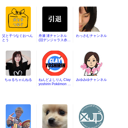
父と子つなぐおべん
舟瀬 渚チャンネル
わっさむチャンネル
とう
(旧デンジャラス赤
鬼)
ちゅるちゃんねる
ねんどよしりん Clay
みゆみゆチャンネル
yoshirin Pokémon Cl
ay Art