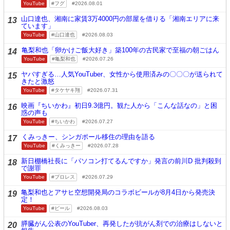
YouTube
フグ
2026.08.01
山口達也、湘南に家賃3万4000円の部屋を借りる「湘南エリアに来
13
ています」
YouTube
山口達也
2026.08.03
亀梨和也「卵かけご飯大好き」築100年の古民家で至福の朝ごはん
14
YouTube
亀梨和也
2026.07.26
ヤバすぎる…人気YouTuber、女性から使用済みの〇〇〇が送られて
15
きたと激怒
YouTube
タケヤキ翔
2026.07.31
映画『ちいかわ』初日9.3億円。観た人から「こんな話なの」と困
16
惑の声も
YouTube
ちいかわ
2026.07.27
くみっきー、シンガポール移住の理由を語る
17
YouTube
くみっきー
2026.07.28
新日棚橋社長に「パソコン打てるんですか」発言の前川D 批判殺到
18
で謝罪
YouTube
プロレス
2026.07.29
亀梨和也とアサヒ空想開発局のコラボビールが8月4日から発売決
19
定！
YouTube
ビール
2026.08.03
膵臓がん公表のYouTuber、再発したが抗がん剤での治療はしないと
20