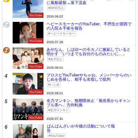
に風船破裂→落下流血
6000万人
YouTube
2026.08.02
ヘビースモーカーのYouTuber、不摂生が原因で
2
の入院＆手術を報告
ヘビースモーカー
YouTube
2026.07.28
あやなん、しばゆーの今カノに嫉妬していると
3
明かす「いつまでも自分のものみたいに…」
あやなん
YouTube
2026.08.01
プロスピYouTuberやちゃお。メンバーからのい
4
じめを告発し、相手も名指しで批判
いじめ
YouTube
2026.08.01
全力マンキン、無期限休止「風俗系からギャン
5
ブル系へ」方向転換
全力マンキン
YouTube
2026.07.31
ばんばんざいが今後の活動について報
6
告
YouTuber