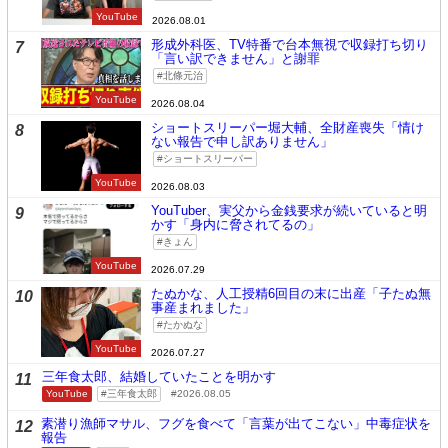
YouTube
2026.08.01
形成外科医、TV特番で台本無視で収録打ち切り
7
「言い訳できません」と謝罪
北條元治
YouTube
2026.08.04
ショートスリーパー堀大輔、全財産喪失「情け
8
ない報告で申し訳ありません」
ショートスリーパー
YouTube
2026.08.03
YouTuber、実父から金銭要求が続いていると明
9
かす「身内に脅されてるの」
きょん
YouTube
2026.07.29
たぬかな、人工授精6回目の末に出産「子たぬ無
10
事産まれました」
たかぬな
YouTube
2026.07.27
三年食太郎、結婚していたことを明かす
11
YouTube
三年食太郎
2026.08.05
素潜り漁師マサル、フグを食べて「言葉が出てこない」中毒症状を
12
報告