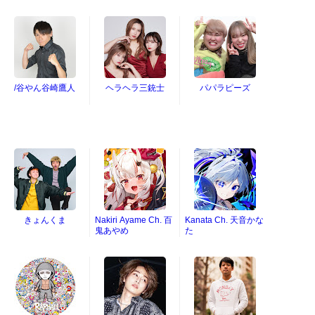
ループ】
/谷やん谷崎鷹人
ヘラヘラ三銃士
パパラピーズ
きょんくま
Nakiri Ayame Ch. 百
Kanata Ch. 天音かな
鬼あやめ
た