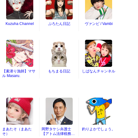
Kuzuha Channel
ぷろたん日記
ヴァンビ / Vambi
【素潜り漁師】マサ
もちまる日記
しばなんチャンネル
ル Masaru.
まあたそ（まあた
岡野タケシ弁護士
釣りよかでしょう。
そ）
【アトム法律税務グ