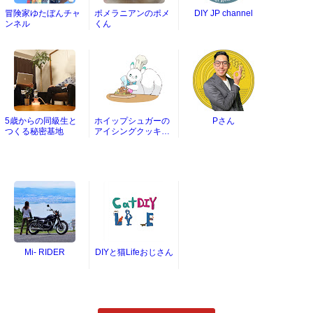
冒険家ゆたぼんチャ
ポメラニアンのポメ
DIY JP channel
ンネル
くん
5歳からの同級生と
ホイップシュガーの
Pさん
つくる秘密基地
アイシングクッキー
チャンネル
Mi- RIDER
DIYと猫Lifeおじさん