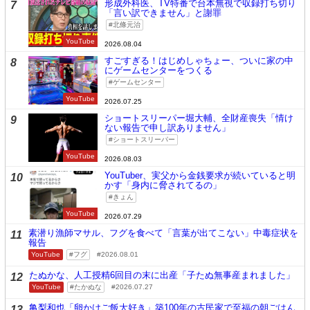
形成外科医、TV特番で台本無視で収録打ち切り
7
「言い訳できません」と謝罪
北條元治
YouTube
2026.08.04
すごすぎる！はじめしゃちょー、ついに家の中
8
にゲームセンターをつくる
ゲームセンター
YouTube
2026.07.25
ショートスリーパー堀大輔、全財産喪失「情け
9
ない報告で申し訳ありません」
ショートスリーパー
YouTube
2026.08.03
YouTuber、実父から金銭要求が続いていると明
10
かす「身内に脅されてるの」
きょん
YouTube
2026.07.29
素潜り漁師マサル、フグを食べて「言葉が出てこない」中毒症状を
11
報告
YouTube
フグ
2026.08.01
たぬかな、人工授精6回目の末に出産「子たぬ無事産まれました」
12
YouTube
たかぬな
2026.07.27
亀梨和也「卵かけご飯大好き」築100年の古民家で至福の朝ごはん
13