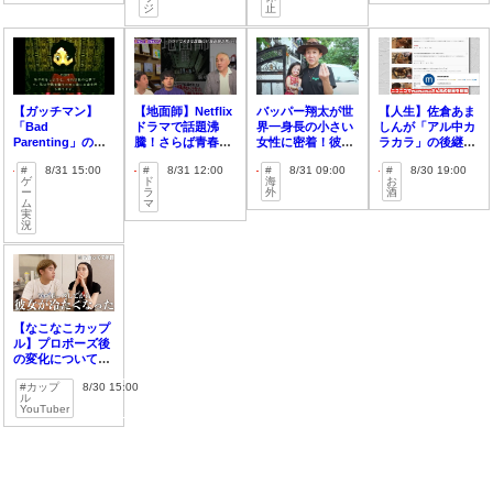
ジ
止
【ガッチマン】
【地面師】Netflix
バッパー翔太が世
【人生】佐倉あま
「Bad
ドラマで話題沸
界一身長の小さい
しんが「アル中カ
Parenting」のラ
騰！さらば青春の
女性に密着！彼女
ラカラ」の後継者
ストが凄い！？
光が真実に迫る！
の生活とは？
を紹介！！
8/31 15:00
8/31 12:00
8/31 09:00
8/30 19:00
【実況】
【RTA】
ゲ
ド
海
お
ー
ラ
外
酒
ム
マ
実
況
【なこなこカップ
ル】プロポーズ後
の変化について赤
裸々に公開
カップ
8/30 15:00
ル
YouTuber