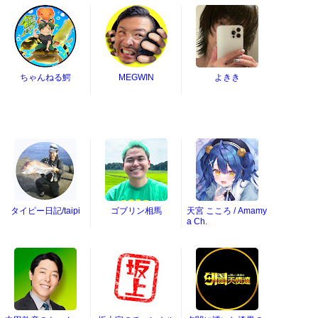
ちゃんねる鰐
MEGWIN
よきき
タイピー日記/taipi
ゴブリン相馬
天宮 こころ / Amamy
a Ch.