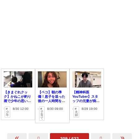
【きまぐれクッ
【ペコ】朝の準
【精神科医
ク】かねこが釣り
備！息子を送った
YouTuber】スタ
堀で少年の思い出
後の一人時間を公
ッフの元妻が病死
を作る！！【捌い
開！
したと報告
8/30 12:00
8/30 09:00
8/29 19:00
ていく】
少
子
夫
年
育
婦
て
309 / 632