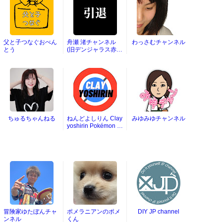
父と子つなぐおべん
舟瀬 渚チャンネル
わっさむチャンネル
とう
(旧デンジャラス赤
鬼)
ちゅるちゃんねる
ねんどよしりん Clay
みゆみゆチャンネル
yoshirin Pokémon Cl
ay Art
冒険家ゆたぼんチャ
ポメラニアンのポメ
DIY JP channel
ンネル
くん