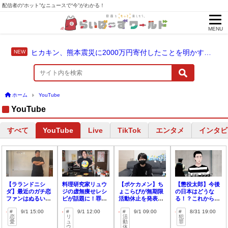
配信者の“ホット”なニュースで“今”がわかる！
MENU
ヒカキン、熊本震災に2000万円寄付したことを明かす「ヒカキンと一緒に支援の輪を広げませんか？」
ホーム
YouTube
YouTube
すべて
Live
TikTok
エンタメ
インタビ
YouTube
【ラランドニシ
料理研究家リュウ
【ポケカメン】ち
【懲役太郎】今後
ダ】最近のガチ恋
ジの虚無痩せレシ
ょこらびが無期限
の日本はどうな
ファンはぬるい！
ピが話題に！罪悪
活動休止を発表！
る！？これから増
本人によるガチ恋
感ゼロの冷や汁が
理由は「限界がき
える犯罪は〇〇〇
9/1 15:00
9/1 12:00
9/1 09:00
8/31 19:00
指南！
完成！
てた」
と予想！
恋
リ
活
犯
愛
ュ
動
罪
ウ
休