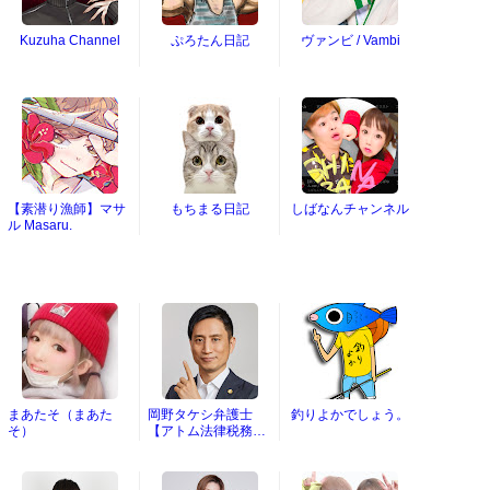
Kuzuha Channel
ぷろたん日記
ヴァンビ / Vambi
【素潜り漁師】マサ
もちまる日記
しばなんチャンネル
ル Masaru.
まあたそ（まあた
岡野タケシ弁護士
釣りよかでしょう。
そ）
【アトム法律税務グ
ループ】