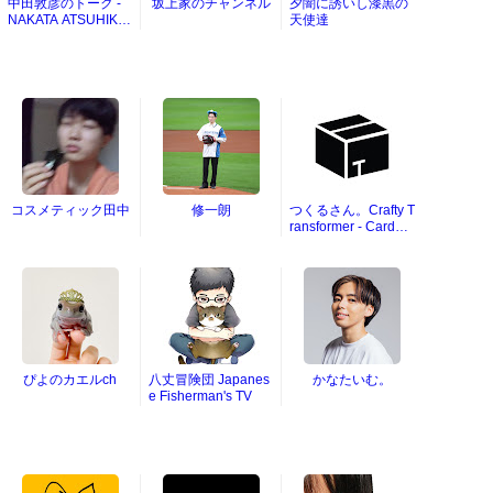
中田敦彦のトーク -
坂上家のチャンネル
夕闇に誘いし漆黒の
NAKATA ATSUHIKO
天使達
TALKS
コスメティック田中
修一朗
つくるさん。Crafty T
ransformer - Cardbo
ard DIY
ぴよのカエルch
八丈冒険団 Japanes
かなたいむ。
e Fisherman's TV