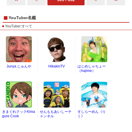
YouTuber名鑑
YouTuber:すべて
Junya.じゅんや
HikakinTV
はじめしゃちょー
（hajime）
きまぐれクックKima
せんももあいしーチ
すしらーめん《り
gure Cook
ャンネル
く》