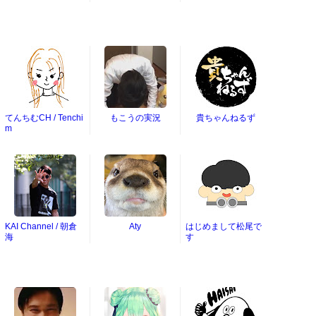
てんちむCH / Tenchi
もこうの実況
貴ちゃんねるず
m
KAI Channel / 朝倉
Aty
はじめまして松尾で
海
す