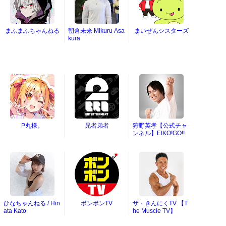
まふまふちゃんねる
朝倉未来 Mikuru Asa
まいぜんシスターズ
kura
P丸様。
兄者弟者
狩野英孝【公式チャ
ンネル】EIKO!GO!!
ひなちゃんねる / Hin
ボンボンTV
ザ・きんにくTV 【T
ata Kato
he Muscle TV】