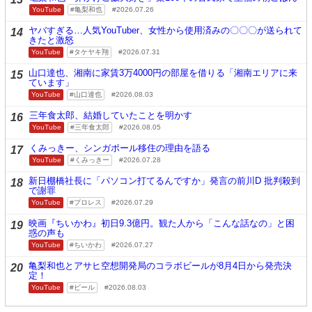
YouTube
亀梨和也
2026.07.26
ヤバすぎる…人気YouTuber、女性から使用済みの〇〇〇が送られて
14
きたと激怒
YouTube
タケヤキ翔
2026.07.31
山口達也、湘南に家賃3万4000円の部屋を借りる「湘南エリアに来
15
ています」
YouTube
山口達也
2026.08.03
三年食太郎、結婚していたことを明かす
16
YouTube
三年食太郎
2026.08.05
くみっきー、シンガポール移住の理由を語る
17
YouTube
くみっきー
2026.07.28
新日棚橋社長に「パソコン打てるんですか」発言の前川D 批判殺到
18
で謝罪
YouTube
プロレス
2026.07.29
映画『ちいかわ』初日9.3億円。観た人から「こんな話なの」と困
19
惑の声も
YouTube
ちいかわ
2026.07.27
亀梨和也とアサヒ空想開発局のコラボビールが8月4日から発売決
20
定！
YouTube
ビール
2026.08.03