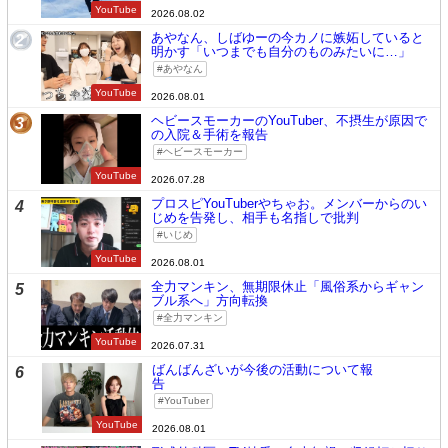
YouTube
2026.08.02
あやなん、しばゆーの今カノに嫉妬していると
2
明かす「いつまでも自分のものみたいに…」
あやなん
YouTube
2026.08.01
ヘビースモーカーのYouTuber、不摂生が原因で
3
の入院＆手術を報告
ヘビースモーカー
YouTube
2026.07.28
プロスピYouTuberやちゃお。メンバーからのい
4
じめを告発し、相手も名指しで批判
いじめ
YouTube
2026.08.01
全力マンキン、無期限休止「風俗系からギャン
5
ブル系へ」方向転換
全力マンキン
YouTube
2026.07.31
ばんばんざいが今後の活動について報
6
告
YouTuber
YouTube
2026.08.01