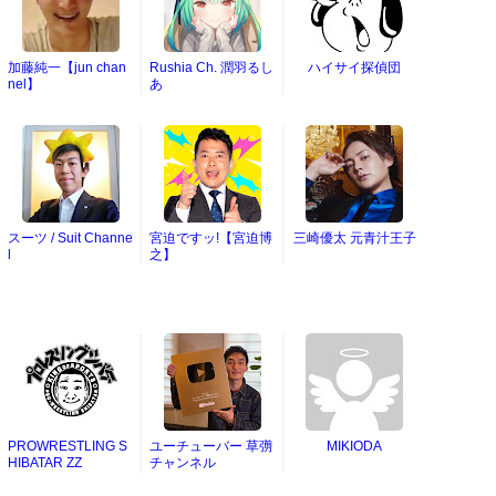
加藤純一【jun chan
Rushia Ch. 潤羽るし
ハイサイ探偵団
nel】
あ
スーツ / Suit Channe
宮迫ですッ!【宮迫博
三崎優太 元青汁王子
l
之】
PROWRESTLING S
ユーチューバー 草彅
MIKIODA
HIBATAR ZZ
チャンネル