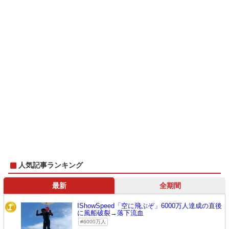
人気記事ランキング
最新
全期間
IShowSpeed「空に飛ぶぞ」6000万人達成の直後
1
に風船破裂→落下流血
6000万人