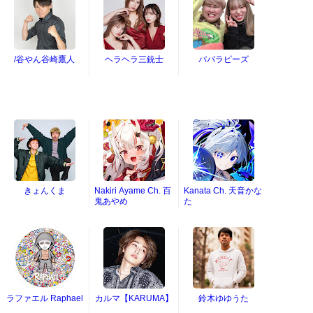
/谷やん谷崎鷹人
ヘラヘラ三銃士
パパラピーズ
きょんくま
Nakiri Ayame Ch. 百
Kanata Ch. 天音かな
鬼あやめ
た
ラファエル Raphael
カルマ【KARUMA】
鈴木ゆゆうた