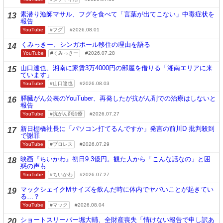
素潜り漁師マサル、フグを食べて「言葉が出てこない」中毒症状を
13
報告
YouTube
フグ
2026.08.01
くみっきー、シンガポール移住の理由を語る
14
YouTube
くみっきー
2026.07.28
山口達也、湘南に家賃3万4000円の部屋を借りる「湘南エリアに来
15
ています」
YouTube
山口達也
2026.08.03
膵臓がん公表のYouTuber、再発したが抗がん剤での治療はしないと
16
報告
YouTube
抗がん剤治療
2026.07.27
新日棚橋社長に「パソコン打てるんですか」発言の前川D 批判殺到
17
で謝罪
YouTube
プロレス
2026.07.29
映画『ちいかわ』初日9.3億円。観た人から「こんな話なの」と困
18
惑の声も
YouTube
ちいかわ
2026.07.27
マックシェイクMサイズを飲んだ時に体内でヤバいことが起きてい
19
る…？
YouTube
マック
2026.08.04
ショートスリーパー堀大輔、全財産喪失「情けない報告で申し訳あ
20