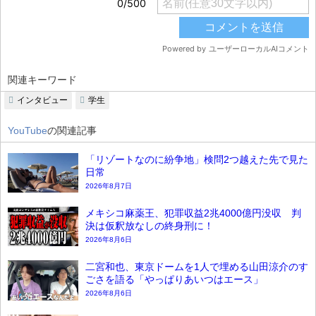
関連キーワード
インタビュー
学生
YouTube
の関連記事
「リゾートなのに紛争地」検問2つ越えた先で見た
日常
2026年8月7日
メキシコ麻薬王、犯罪収益2兆4000億円没収 判
決は仮釈放なしの終身刑に！
2026年8月6日
二宮和也、東京ドームを1人で埋める山田涼介のす
ごさを語る「やっぱりあいつはエース」
2026年8月6日