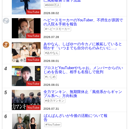
に風船破裂→落下流血
6000万人
YouTube
2026.08.02
ヘビースモーカーのYouTuber、不摂生が原因で
2
の入院＆手術を報告
ヘビースモーカー
YouTube
2026.07.28
あやなん、しばゆーの今カノに嫉妬していると
3
明かす「いつまでも自分のものみたいに…」
あやなん
YouTube
2026.08.01
プロスピYouTuberやちゃお。メンバーからのい
4
じめを告発し、相手も名指しで批判
いじめ
YouTube
2026.08.01
全力マンキン、無期限休止「風俗系からギャン
5
ブル系へ」方向転換
全力マンキン
YouTube
2026.07.31
ばんばんざいが今後の活動について報
6
告
YouTuber