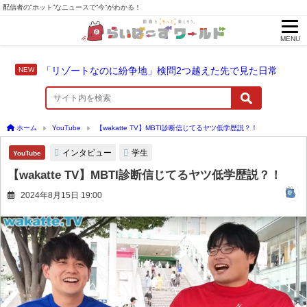
配信者の“ホット”なニュースで“今”がわかる！
MENU
「リゾートなのに紛争地」検問2つ越えた先で見た日常
ホーム
YouTube
【wakatte TV】MBTI診断信じてるヤツ低学歴説？！
インタビュー
学生
YouTube
【wakatte TV】MBTI診断信じてるヤツ低学歴説？！
2024年8月15日 19:00