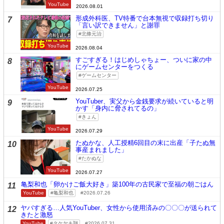
YouTube
2026.08.01
形成外科医、TV特番で台本無視で収録打ち切り
7
「言い訳できません」と謝罪
北條元治
YouTube
2026.08.04
すごすぎる！はじめしゃちょー、ついに家の中
8
にゲームセンターをつくる
ゲームセンター
YouTube
2026.07.25
YouTuber、実父から金銭要求が続いていると明
9
かす「身内に脅されてるの」
きょん
YouTube
2026.07.29
たぬかな、人工授精6回目の末に出産「子たぬ無
10
事産まれました」
たかぬな
YouTube
2026.07.27
亀梨和也「卵かけご飯大好き」築100年の古民家で至福の朝ごはん
11
YouTube
亀梨和也
2026.07.26
ヤバすぎる…人気YouTuber、女性から使用済みの〇〇〇が送られて
12
きたと激怒
YouTube
タケヤキ翔
2026.07.31