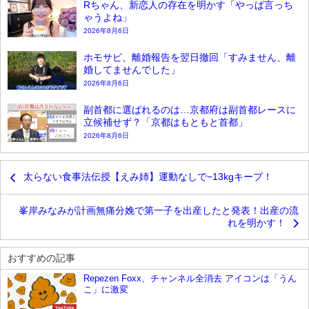
Rちゃん、新恋人の存在を明かす「やっぱ言っち
ゃうよね」
2026年8月6日
ホモサピ、離婚報告を翌日撤回「すみません、離
婚してませんでした」
2026年8月6日
副首都に選ばれるのは…京都府は副首都レースに
立候補せず？「京都はもともと首都」
2026年8月6日
太らない食事法伝授【えみ姉】運動なしで−13kgキープ！
峯岸みなみが計画無痛分娩で第一子を出産したと発表！出産の流
れを明かす！
おすすめの記事
Repezen Foxx、チャンネル全消去 アイコンは「うん
こ」に激変
YouTube