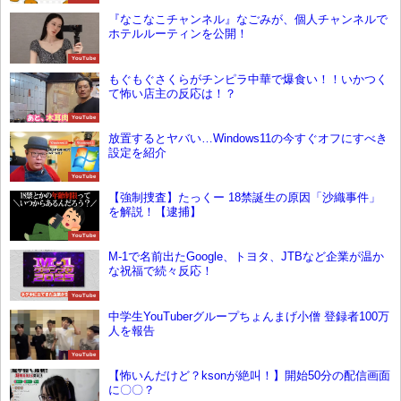
『なこなこチャンネル』なごみが、個人チャンネルで
ホテルルーティンを公開！
YouTube
もぐもぐさくらがチンピラ中華で爆食い！！いかつく
て怖い店主の反応は！？
YouTube
放置するとヤバい…Windows11の今すぐオフにすべき
設定を紹介
YouTube
【強制捜査】たっくー 18禁誕生の原因「沙織事件」
を解説！【逮捕】
YouTube
M-1で名前出たGoogle、トヨタ、JTBなど企業が温か
な祝福で続々反応！
YouTube
中学生YouTuberグループちょんまげ小僧 登録者100万
人を報告
YouTube
【怖いんだけど？ksonが絶叫！】開始50分の配信画面
に〇〇？