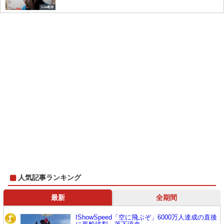
Live配信
人気記事ランキング
最新
全期間
IShowSpeed「空に飛ぶぞ」6000万人達成の直後
1