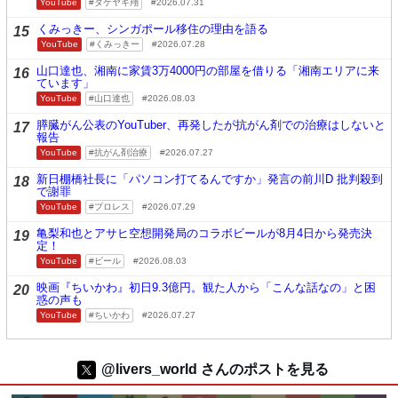
YouTube
タケヤキ翔
2026.07.31
くみっきー、シンガポール移住の理由を語る
15
YouTube
くみっきー
2026.07.28
山口達也、湘南に家賃3万4000円の部屋を借りる「湘南エリアに来
16
ています」
YouTube
山口達也
2026.08.03
膵臓がん公表のYouTuber、再発したが抗がん剤での治療はしないと
17
報告
YouTube
抗がん剤治療
2026.07.27
新日棚橋社長に「パソコン打てるんですか」発言の前川D 批判殺到
18
で謝罪
YouTube
プロレス
2026.07.29
亀梨和也とアサヒ空想開発局のコラボビールが8月4日から発売決
19
定！
YouTube
ビール
2026.08.03
映画『ちいかわ』初日9.3億円。観た人から「こんな話なの」と困
20
惑の声も
YouTube
ちいかわ
2026.07.27
@livers_world さんのポストを見る