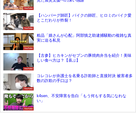
見た震災支援への深い感謝
YouTube
【ハンバーグ師匠】バイクの師匠、ヒロミのバイク愛
とこだわりが炸裂！
YouTube
粗品「娘さんが心配」阿部慎之助逮捕騒動の複雑な真
実に迫る私見
YouTube
【古参】ヒカキンがセブンの豚焼肉弁当を紹介！美味
しい食べ方は？【喜ぶ】
YouTube
コレコレが弁護士を名乗る詐欺師と直接対決 被害者多
数の詐欺の手口は？
YouTube
k4sen、不安障害を告白「もう何もする気になれな
い」
YouTube