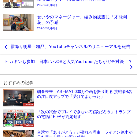
2026年8月6日
せいやのマネージャー、編み物披露に「才能開
花」の予感
2026年8月6日
霜降り明星・粗品、YouTubeチャンネルのリニューアルを報告
ヒカキンも参加！日本ハムOBと人気YouTuberたちがガチ対決！？
おすすめの記事
朝倉未来、ABEMA1,000万企画を振り返る 挑戦者4名
の注目度アップで「受けてよかった」
YouTube
「次の試合でプレイできない?冗談だろう」トランプ
の電話にFIFAが判定翻す
YouTube
台湾で「ありがとう」が溢れる理由 ライアン鈴木が