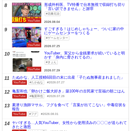
形成外科医、TV特番で台本無視で収録打ち切り
8
「言い訳できません」と謝罪
北條元治
YouTube
2026.08.04
すごすぎる！はじめしゃちょー、ついに家の中
9
にゲームセンターをつくる
ゲームセンター
YouTube
2026.07.25
YouTuber、実父から金銭要求が続いていると明
10
かす「身内に脅されてるの」
きょん
YouTube
2026.07.29
たぬかな、人工授精6回目の末に出産「子たぬ無事産まれました」
11
YouTube
たかぬな
2026.07.27
亀梨和也「卵かけご飯大好き」築100年の古民家で至福の朝ごはん
12
YouTube
亀梨和也
2026.07.26
素潜り漁師マサル、フグを食べて「言葉が出てこない」中毒症状を
13
報告
YouTube
フグ
2026.08.01
ヤバすぎる…人気YouTuber、女性から使用済みの〇〇〇が送られて
14
きたと激怒