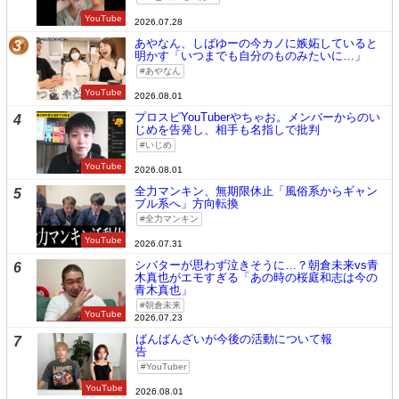
YouTube
2026.07.28
あやなん、しばゆーの今カノに嫉妬していると
3
明かす「いつまでも自分のものみたいに…」
あやなん
YouTube
2026.08.01
プロスピYouTuberやちゃお。メンバーからのい
4
じめを告発し、相手も名指しで批判
いじめ
YouTube
2026.08.01
全力マンキン、無期限休止「風俗系からギャン
5
ブル系へ」方向転換
全力マンキン
YouTube
2026.07.31
シバターが思わず泣きそうに…？朝倉未来vs青
6
木真也がエモすぎる「あの時の桜庭和志は今の
青木真也」
朝倉未来
YouTube
2026.07.23
ばんばんざいが今後の活動について報
7
告
YouTuber
YouTube
2026.08.01