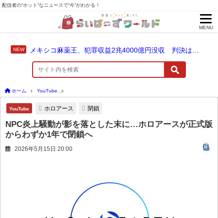
配信者の“ホット”なニュースで“今”がわかる！
MENU
メキシコ麻薬王、犯罪収益2兆4000億円没収 判決は仮釈放なしの終身刑に！
ホーム
YouTube
NPC炎上騒動が影を落とした末に…ホロアースが正式版からわずか
ホロアース
閉鎖
YouTube
NPC炎上騒動が影を落とした末に…ホロアースが正式版
からわずか1年で閉鎖へ
2026年5月15日 20:00