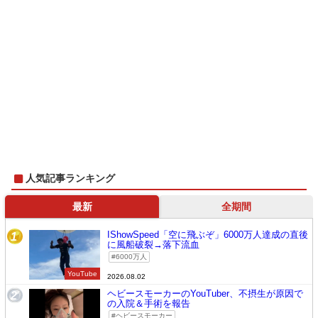
人気記事ランキング
最新
全期間
IShowSpeed「空に飛ぶぞ」6000万人達成の直後
1
に風船破裂→落下流血
6000万人
YouTube
2026.08.02
ヘビースモーカーのYouTuber、不摂生が原因で
2
の入院＆手術を報告
ヘビースモーカー