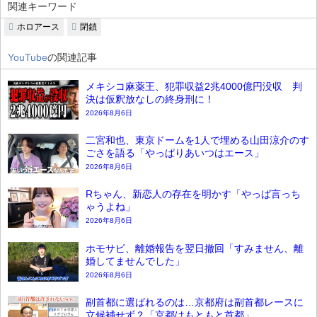
関連キーワード
ホロアース
閉鎖
YouTube
の関連記事
メキシコ麻薬王、犯罪収益2兆4000億円没収 判
決は仮釈放なしの終身刑に！
2026年8月6日
二宮和也、東京ドームを1人で埋める山田涼介のす
ごさを語る「やっぱりあいつはエース」
2026年8月6日
Rちゃん、新恋人の存在を明かす「やっぱ言っち
ゃうよね」
2026年8月6日
ホモサピ、離婚報告を翌日撤回「すみません、離
婚してませんでした」
2026年8月6日
副首都に選ばれるのは…京都府は副首都レースに
立候補せず？「京都はもともと首都」