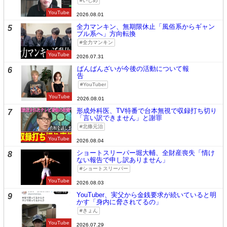
いじめ
YouTube
2026.08.01
全力マンキン、無期限休止「風俗系からギャン
5
ブル系へ」方向転換
全力マンキン
YouTube
2026.07.31
ばんばんざいが今後の活動について報
6
告
YouTuber
YouTube
2026.08.01
形成外科医、TV特番で台本無視で収録打ち切り
7
「言い訳できません」と謝罪
北條元治
YouTube
2026.08.04
ショートスリーパー堀大輔、全財産喪失「情け
8
ない報告で申し訳ありません」
ショートスリーパー
YouTube
2026.08.03
YouTuber、実父から金銭要求が続いていると明
9
かす「身内に脅されてるの」
きょん
YouTube
2026.07.29