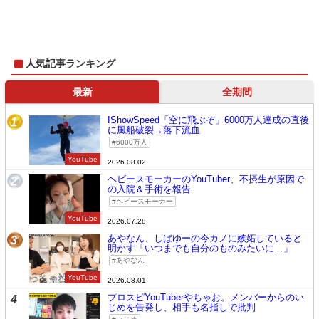
人気記事ランキング
最新
全期間
IShowSpeed「空に飛ぶぞ」6000万人達成の直後
1
に風船破裂→落下流血
6000万人
YouTube
2026.08.02
ヘビースモーカーのYouTuber、不摂生が原因で
2
の入院＆手術を報告
ヘビースモーカー
YouTube
2026.07.28
あやなん、しばゆーの今カノに嫉妬していると
3
明かす「いつまでも自分のものみたいに…」
あやなん
YouTube
2026.08.01
プロスピYouTuberやちゃお。メンバーからのい
4
じめを告発し、相手も名指しで批判