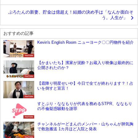
ぷろたんの新妻、貯金は億超え！結婚の決め手は「なんか面白そ
う。人生が」
おすすめの記事
Kevin's English Room ニューヨーク〇〇円物件を紹介
YouTube
【かまいたち】濱家が泥酔？お蔵入り映像は最終的に
公開されたのか？
YouTube
【霜降り明星せいや】今日で全てが終わります？！占
いを倒すと宣言！
YouTube
すとぷり・ななもりが代表を務めるSTPR、ななもり
の不倫疑惑騒動を謝罪
YouTube
チャンネルがーどまんのメンバー・山ちゃんが肺気胸
で救急搬送 1カ月ほど入院と発表
YouTube