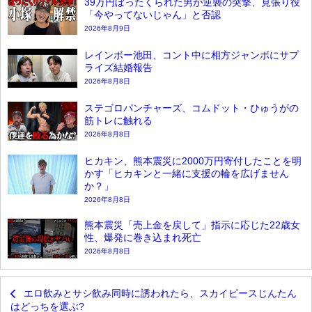
39万円ぼったくられた男が逆襲の突撃、見張り役
「今やってないじゃん」と否認
2026年8月9日
レインボー池田、コント中に相方ジャンボにサプ
ライズ結婚報告
2026年8月8日
ステゴロパンチャーズ、コムドット・ひゅうがの
筋トレに触れる
2026年8月8日
ヒカキン、熊本震災に2000万円寄付したことを明
かす「ヒカキンと一緒に支援の輪を広げません
か？」
2026年8月8日
熊本震災「売上金を戻して」指示に応じた22歳女
性、爆発に巻き込まれ死亡
2026年8月8日
エロ飲みとサシ飲み同時に誘われたら、スカイピースじんたん
はどっちを選ぶ?