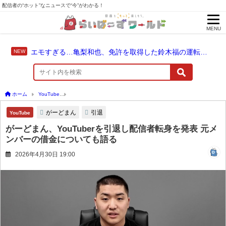
配信者の“ホット”なニュースで“今”がわかる！
MENU
エモすぎる…亀梨和也、免許を取得した鈴木福の運転でドライブ！
ホーム
YouTube
がーどまん、YouTuberを引退し配信者転身を発表 元メンバーの借
がーどまん
引退
YouTube
がーどまん、YouTuberを引退し配信者転身を発表 元メ
ンバーの借金についても語る
2026年4月30日 19:00