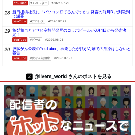
YouTube
くみっきー
2026.07.28
新日棚橋社長に「パソコン打てるんですか」発言の前川D 批判殺到
18
で謝罪
YouTube
プロレス
2026.07.29
亀梨和也とアサヒ空想開発局のコラボビールが8月4日から発売決
19
定！
YouTube
ビール
2026.08.03
膵臓がん公表のYouTuber、再発したが抗がん剤での治療はしないと
20
報告
YouTube
抗がん剤治療
2026.07.27
@livers_world さんのポストを見る