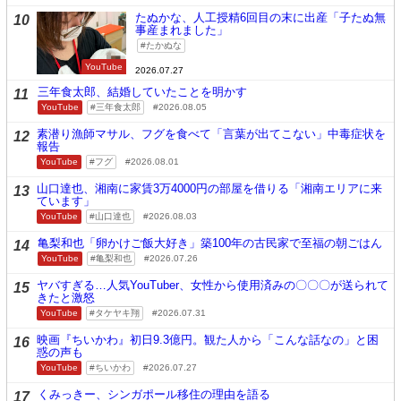
たぬかな、人工授精6回目の末に出産「子たぬ無
10
事産まれました」
たかぬな
YouTube
2026.07.27
三年食太郎、結婚していたことを明かす
11
YouTube
三年食太郎
2026.08.05
素潜り漁師マサル、フグを食べて「言葉が出てこない」中毒症状を
12
報告
YouTube
フグ
2026.08.01
山口達也、湘南に家賃3万4000円の部屋を借りる「湘南エリアに来
13
ています」
YouTube
山口達也
2026.08.03
亀梨和也「卵かけご飯大好き」築100年の古民家で至福の朝ごはん
14
YouTube
亀梨和也
2026.07.26
ヤバすぎる…人気YouTuber、女性から使用済みの〇〇〇が送られて
15
きたと激怒
YouTube
タケヤキ翔
2026.07.31
映画『ちいかわ』初日9.3億円。観た人から「こんな話なの」と困
16
惑の声も
YouTube
ちいかわ
2026.07.27
くみっきー、シンガポール移住の理由を語る
17