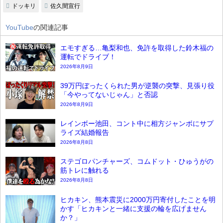
ドッキリ
佐久間宣行
YouTube
の関連記事
エモすぎる…亀梨和也、免許を取得した鈴木福の
運転でドライブ！
2026年8月9日
39万円ぼったくられた男が逆襲の突撃、見張り役
「今やってないじゃん」と否認
2026年8月9日
レインボー池田、コント中に相方ジャンボにサプ
ライズ結婚報告
2026年8月8日
ステゴロパンチャーズ、コムドット・ひゅうがの
筋トレに触れる
2026年8月8日
ヒカキン、熊本震災に2000万円寄付したことを明
かす「ヒカキンと一緒に支援の輪を広げません
か？」