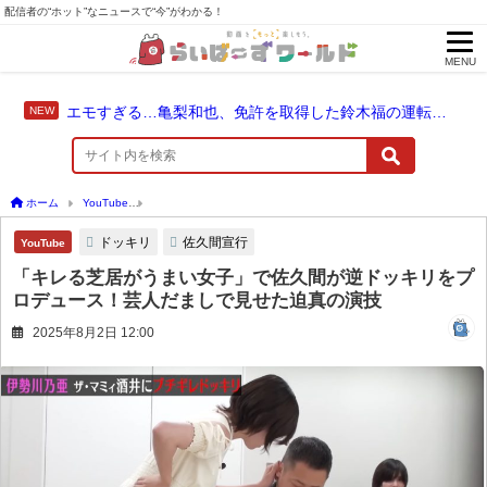
配信者の“ホット”なニュースで“今”がわかる！
MENU
エモすぎる…亀梨和也、免許を取得した鈴木福の運転でドライブ！
ホーム
YouTube
「キレる芝居がうまい女子」で佐久間が逆ドッキリをプロデュース
ドッキリ
佐久間宣行
YouTube
「キレる芝居がうまい女子」で佐久間が逆ドッキリをプ
ロデュース！芸人だましで見せた迫真の演技
2025年8月2日 12:00