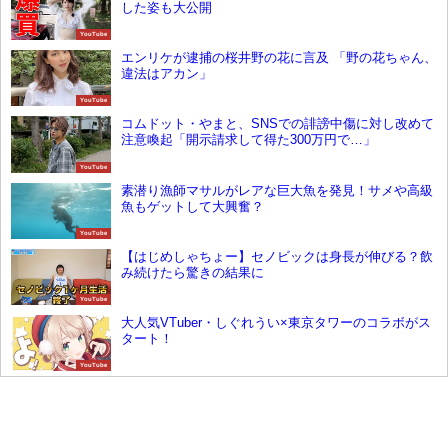
した姿も大公開
YouTube
エンリケが逮捕の桜井野の花に言及 「野の花ちゃん、
違法はアカン」
YouTube
コムドット・やまと、SNSでの誹謗中傷に対し改めて
注意喚起「開示請求して得た300万円で…」
YouTube
素潜り漁師マサルがレアな巨大魚を発見！サメや高級
魚もゲットして大興奮？
YouTube
【はじめしゃちょー】セノビックは身長が伸びる？飲
み続けたら驚きの結果に
YouTube
大人気VTuber・しぐれうい×東京タワーのコラボがス
タート！
YouTube