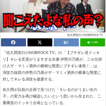
佐久間宣行のNOBROCK TV
LINE
『佐久間宣行のNOBROCK TV』の「【ブチギレ逆ドッキ
リ】キレる芝居がうますぎる女優 伊勢川乃亜が、ニセ仕掛
け人ザ・マミィ酒井の横柄な態度にブチギレ連発！」は、
演技力抜群の伊勢川乃亜がザ・マミィ酒井の横暴な態度に
対してキレる演技を披露する。
佐久間が以前の企画で見つけた「キレるのがうまい女の
子」の実力を再び確認したいという思いから生まれた、二
重構造のドッキリ企画となっている。