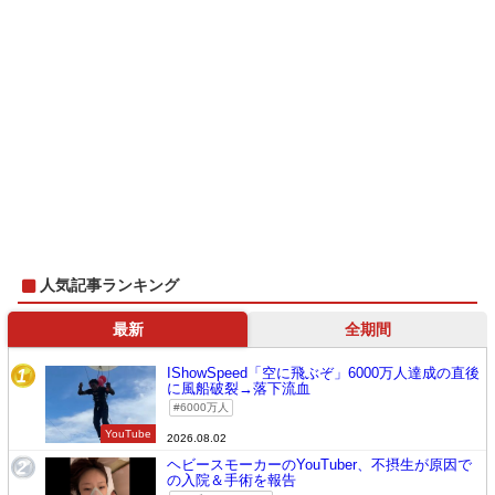
人気記事ランキング
最新
全期間
IShowSpeed「空に飛ぶぞ」6000万人達成の直後
1
に風船破裂→落下流血
6000万人
YouTube
2026.08.02
ヘビースモーカーのYouTuber、不摂生が原因で
2
の入院＆手術を報告