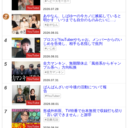
ヘビースモーカー
YouTube
2026.07.28
あやなん、しばゆーの今カノに嫉妬していると
3
明かす「いつまでも自分のものみたいに…」
あやなん
YouTube
2026.08.01
プロスピYouTuberやちゃお。メンバーからのい
4
じめを告発し、相手も名指しで批判
いじめ
YouTube
2026.08.01
全力マンキン、無期限休止「風俗系からギャン
5
ブル系へ」方向転換
全力マンキン
YouTube
2026.07.31
ばんばんざいが今後の活動について報
6
告
YouTuber
YouTube
2026.08.01
形成外科医、TV特番で台本無視で収録打ち切り
7
「言い訳できません」と謝罪
北條元治
YouTube
2026.08.04