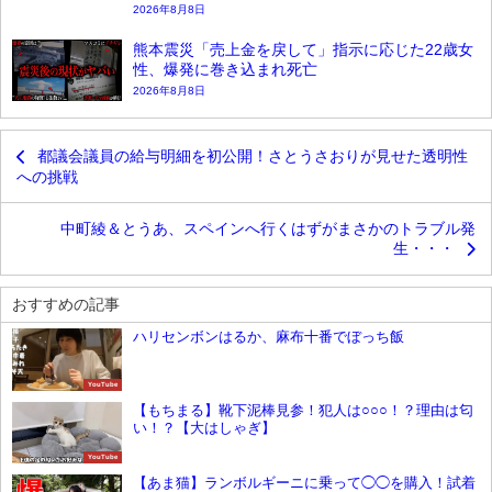
2026年8月8日
熊本震災「売上金を戻して」指示に応じた22歳女
性、爆発に巻き込まれ死亡
2026年8月8日
都議会議員の給与明細を初公開！さとうさおりが見せた透明性
への挑戦
中町綾＆とうあ、スペインへ行くはずがまさかのトラブル発
生・・・
おすすめの記事
ハリセンボンはるか、麻布十番でぼっち飯
YouTube
【もちまる】靴下泥棒見参！犯人は○○○！？理由は匂
い！？【大はしゃぎ】
YouTube
【あま猫】ランボルギーニに乗って◯◯を購入！試着