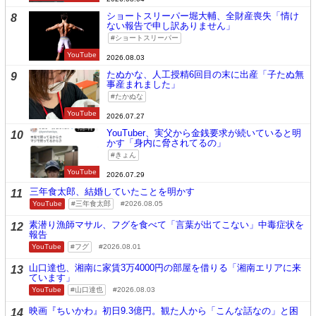
ショートスリーパー堀大輔、全財産喪失「情け
8
ない報告で申し訳ありません」
ショートスリーパー
YouTube
2026.08.03
たぬかな、人工授精6回目の末に出産「子たぬ無
9
事産まれました」
たかぬな
YouTube
2026.07.27
YouTuber、実父から金銭要求が続いていると明
10
かす「身内に脅されてるの」
きょん
YouTube
2026.07.29
三年食太郎、結婚していたことを明かす
11
YouTube
三年食太郎
2026.08.05
素潜り漁師マサル、フグを食べて「言葉が出てこない」中毒症状を
12
報告
YouTube
フグ
2026.08.01
山口達也、湘南に家賃3万4000円の部屋を借りる「湘南エリアに来
13
ています」
YouTube
山口達也
2026.08.03
映画『ちいかわ』初日9.3億円。観た人から「こんな話なの」と困
14