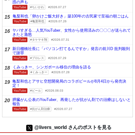
惑の声も
YouTube
ちいかわ
2026.07.27
亀梨和也「卵かけご飯大好き」築100年の古民家で至福の朝ごはん
15
YouTube
亀梨和也
2026.07.26
ヤバすぎる…人気YouTuber、女性から使用済みの〇〇〇が送られて
16
きたと激怒
YouTube
タケヤキ翔
2026.07.31
新日棚橋社長に「パソコン打てるんですか」発言の前川D 批判殺到
17
で謝罪
YouTube
プロレス
2026.07.29
くみっきー、シンガポール移住の理由を語る
18
YouTube
くみっきー
2026.07.28
亀梨和也とアサヒ空想開発局のコラボビールが8月4日から発売決
19
定！
YouTube
ビール
2026.08.03
膵臓がん公表のYouTuber、再発したが抗がん剤での治療はしないと
20
報告
YouTube
抗がん剤治療
2026.07.27
@livers_world さんのポストを見る