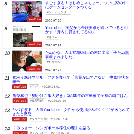
すごすぎる！はじめしゃちょー、ついに家の中
8
にゲームセンターをつくる
ゲームセンター
YouTube
2026.07.25
YouTuber、実父から金銭要求が続いていると明
9
かす「身内に脅されてるの」
きょん
YouTube
2026.07.29
たぬかな、人工授精6回目の末に出産「子たぬ無
10
事産まれました」
たかぬな
YouTube
2026.07.27
素潜り漁師マサル、フグを食べて「言葉が出てこない」中毒症状を
11
報告
YouTube
フグ
2026.08.01
亀梨和也「卵かけご飯大好き」築100年の古民家で至福の朝ごはん
12
YouTube
亀梨和也
2026.07.26
ヤバすぎる…人気YouTuber、女性から使用済みの〇〇〇が送られて
13
きたと激怒
YouTube
タケヤキ翔
2026.07.31
くみっきー、シンガポール移住の理由を語る
14
YouTube
くみっきー
2026.07.28