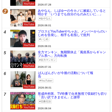
YouTube
2026.07.28
あやなん、しばゆーの今カノに嫉妬していると
3
明かす「いつまでも自分のものみたいに…」
あやなん
YouTube
2026.08.01
プロスピYouTuberやちゃお。メンバーからのい
4
じめを告発し、相手も名指しで批判
いじめ
YouTube
2026.08.01
全力マンキン、無期限休止「風俗系からギャン
5
ブル系へ」方向転換
全力マンキン
YouTube
2026.07.31
ばんばんざいが今後の活動について報
6
告
YouTuber
YouTube
2026.08.01
形成外科医、TV特番で台本無視で収録打ち切り
7
「言い訳できません」と謝罪
北條元治
YouTube
2026.08.04