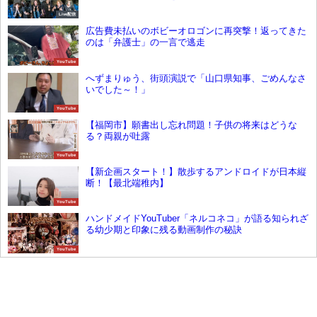
ップ
Live配信
広告費未払いのボビーオロゴンに再突撃！返ってきた
のは「弁護士」の一言で逃走
YouTube
へずまりゅう、街頭演説で「山口県知事、ごめんなさ
いでした～！」
YouTube
【福岡市】願書出し忘れ問題！子供の将来はどうな
る？両親が吐露
YouTube
【新企画スタート！】散歩するアンドロイドが日本縦
断！【最北端稚内】
YouTube
ハンドメイドYouTuber「ネルコネコ」が語る知られざ
る幼少期と印象に残る動画制作の秘訣
YouTube