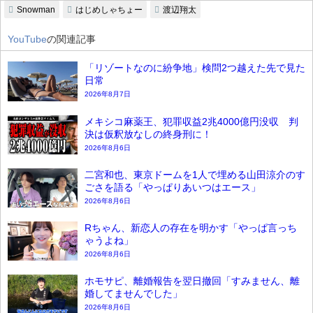
Snowman
はじめしゃちょー
渡辺翔太
YouTube
の関連記事
「リゾートなのに紛争地」検問2つ越えた先で見た
日常
2026年8月7日
メキシコ麻薬王、犯罪収益2兆4000億円没収 判
決は仮釈放なしの終身刑に！
2026年8月6日
二宮和也、東京ドームを1人で埋める山田涼介のす
ごさを語る「やっぱりあいつはエース」
2026年8月6日
Rちゃん、新恋人の存在を明かす「やっぱ言っち
ゃうよね」
2026年8月6日
ホモサピ、離婚報告を翌日撤回「すみません、離
婚してませんでした」
2026年8月6日