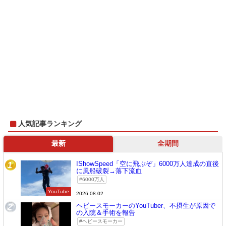
人気記事ランキング
最新
全期間
IShowSpeed「空に飛ぶぞ」6000万人達成の直後
1
に風船破裂→落下流血
6000万人
YouTube
2026.08.02
ヘビースモーカーのYouTuber、不摂生が原因で
2
の入院＆手術を報告
ヘビースモーカー