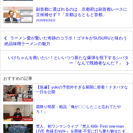
副首都に選ばれるのは…京都府は副首都レースに
立候補せず？「京都はもともと首都」
2026年8月6日
ラーメン愛が繋いだ奇跡のコラボ！ゴマキがSUSURUと味わう
絶品味噌ラーメンの魅力
いけちゃんを救いたい！といいつつ新たな爆弾を投下するシバタ
ー「なんで既婚者なんだ？」
おすすめの記事
【急遽】yukiの予想外すぎる展開に密着！ドタバタな
一日を公開
YouTube
霜降り明星・粗品「俺が〇〇したこと忘れてたや
ろ！」
YouTube
梵人、初ワンマンライブ『梵人-6t6t- First one-man
LIVE 奇縁-Enishi-』を開催 不安に打ち勝ち魅せたギャ