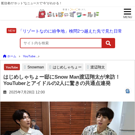
配信者の“ホット”なニュースで“今”がわかる！
MENU
「リゾートなのに紛争地」検問2つ越えた先で見た日常
ホーム
YouTube
はじめしゃちょー邸にSnow Man渡辺翔太が来訪！YouTuberと
Snowman
はじめしゃちょー
渡辺翔太
YouTube
はじめしゃちょー邸にSnow Man渡辺翔太が来訪！
YouTuberとアイドルの2人に驚きの共通点連発
2025年7月28日 12:00