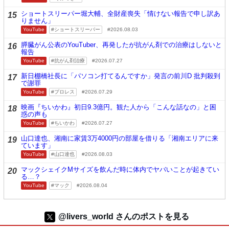
ショートスリーパー堀大輔、全財産喪失「情けない報告で申し訳あ
15
りません」
YouTube
ショートスリーパー
2026.08.03
膵臓がん公表のYouTuber、再発したが抗がん剤での治療はしないと
16
報告
YouTube
抗がん剤治療
2026.07.27
新日棚橋社長に「パソコン打てるんですか」発言の前川D 批判殺到
17
で謝罪
YouTube
プロレス
2026.07.29
映画『ちいかわ』初日9.3億円。観た人から「こんな話なの」と困
18
惑の声も
YouTube
ちいかわ
2026.07.27
山口達也、湘南に家賃3万4000円の部屋を借りる「湘南エリアに来
19
ています」
YouTube
山口達也
2026.08.03
マックシェイクMサイズを飲んだ時に体内でヤバいことが起きてい
20
る…？
YouTube
マック
2026.08.04
@livers_world さんのポストを見る