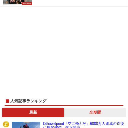
YouTube
人気記事ランキング
最新
全期間
IShowSpeed「空に飛ぶぞ」6000万人達成の直後
1
に風船破裂→落下流血