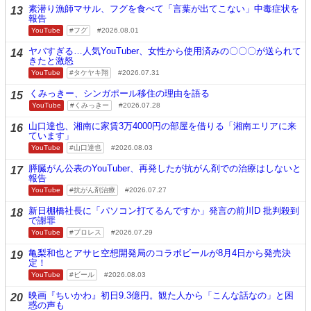
素潜り漁師マサル、フグを食べて「言葉が出てこない」中毒症状を
13
報告
YouTube
フグ
2026.08.01
ヤバすぎる…人気YouTuber、女性から使用済みの〇〇〇が送られて
14
きたと激怒
YouTube
タケヤキ翔
2026.07.31
くみっきー、シンガポール移住の理由を語る
15
YouTube
くみっきー
2026.07.28
山口達也、湘南に家賃3万4000円の部屋を借りる「湘南エリアに来
16
ています」
YouTube
山口達也
2026.08.03
膵臓がん公表のYouTuber、再発したが抗がん剤での治療はしないと
17
報告
YouTube
抗がん剤治療
2026.07.27
新日棚橋社長に「パソコン打てるんですか」発言の前川D 批判殺到
18
で謝罪
YouTube
プロレス
2026.07.29
亀梨和也とアサヒ空想開発局のコラボビールが8月4日から発売決
19
定！
YouTube
ビール
2026.08.03
映画『ちいかわ』初日9.3億円。観た人から「こんな話なの」と困
20
惑の声も