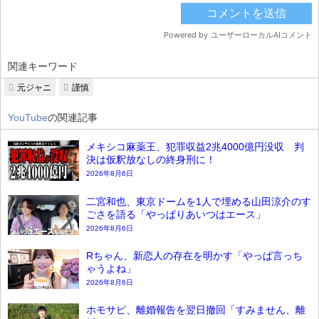
関連キーワード
元ジャニ
謹慎
YouTube
の関連記事
メキシコ麻薬王、犯罪収益2兆4000億円没収 判
決は仮釈放なしの終身刑に！
2026年8月6日
二宮和也、東京ドームを1人で埋める山田涼介のす
ごさを語る「やっぱりあいつはエース」
2026年8月6日
Rちゃん、新恋人の存在を明かす「やっぱ言っち
ゃうよね」
2026年8月6日
ホモサピ、離婚報告を翌日撤回「すみません、離