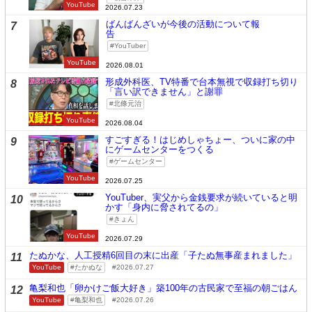
YouTube
2026.07.23
ばんばんざいが今後の活動について報
7
告
YouTuber
YouTube
2026.08.01
形成外科医、TV特番で台本無視で収録打ち切り
8
「言い訳できません」と謝罪
北條元治
YouTube
2026.08.04
すごすぎる！はじめしゃちょー、ついに家の中
9
にゲームセンターをつくる
ゲームセンター
YouTube
2026.07.25
YouTuber、実父から金銭要求が続いていると明
10
かす「身内に脅されてるの」
きょん
YouTube
2026.07.29
たぬかな、人工授精6回目の末に出産「子たぬ無事産まれました」
11
YouTube
たかぬな
2026.07.27
亀梨和也「卵かけご飯大好き」築100年の古民家で至福の朝ごはん
12
YouTube
亀梨和也
2026.07.26