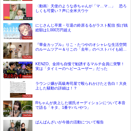
〈動画〉天使のような赤ちゃんが「マ…マ…」 恐ろ
しくも可愛い？声に全米大ウケ
エンタメ
にじさんじ卒業・引退の鈴原るるがラスト配信 投げ銭
総額は1,000万円超え
YouTube
『華金カップル』りこ・たつやのオシャレな生活空間
のルームツアー＆りこの「去年」のベストバイも紹
介！
YouTube
KENZO、金持ち自慢で勧誘するマルチ会員に突撃！
実は「タイミーのヘビーユーザー」だった
YouTube
ラウンジ嬢が高級寿司屋で殴られかけたと告白！大炎
上した騒動の詳細は！？
YouTube
Rちゃんが炎上した彼氏オーディションについて本音
で語る「キタ、1番ヤバいやつ」
YouTube
ばんばんざいが今後の活動について報告