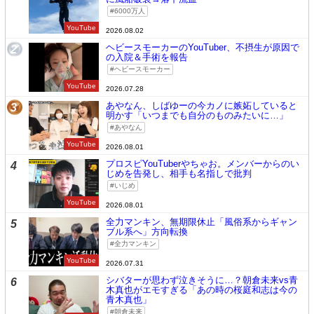
6000万人
YouTube
2026.08.02
ヘビースモーカーのYouTuber、不摂生が原因で
2
の入院＆手術を報告
ヘビースモーカー
YouTube
2026.07.28
あやなん、しばゆーの今カノに嫉妬していると
3
明かす「いつまでも自分のものみたいに…」
あやなん
YouTube
2026.08.01
プロスピYouTuberやちゃお。メンバーからのい
4
じめを告発し、相手も名指しで批判
いじめ
YouTube
2026.08.01
全力マンキン、無期限休止「風俗系からギャン
5
ブル系へ」方向転換
全力マンキン
YouTube
2026.07.31
シバターが思わず泣きそうに…？朝倉未来vs青
6
木真也がエモすぎる「あの時の桜庭和志は今の
青木真也」
朝倉未来