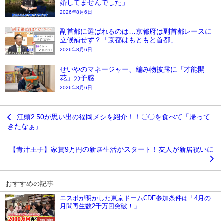
婚してませんでした」
2026年8月6日
副首都に選ばれるのは…京都府は副首都レースに
立候補せず？「京都はもともと首都」
2026年8月6日
せいやのマネージャー、編み物披露に「才能開
花」の予感
2026年8月6日
江頭2:50が思い出の福岡メシを紹介！！〇〇を食べて「帰って
きたなぁ」
【青汁王子】家賃9万円の新居生活がスタート！友人が新居祝いに
おすすめの記事
エスポが明かした東京ドームCDF参加条件は「4月の
月間再生数2千万回突破！」
YouTube