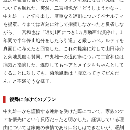
ついても触れた。突然、二宮和也が「どうしようかな～、
中丸雄一」と切り出し、度重なる遅刻についてペナルティ
を提案。今までは遅刻に対して指摘しなかったと反省しな
がら、二宮和也は「遅刻1回につき1カ月動画出演停止。1
年間で半年停止処分をしたら引退」と厳しいペナルティを
真面目に考えたと回答した。これの提案に対して山田涼介
と菊池風磨も賛同。中丸雄一の遅刻癖について二宮和也は
病気と指摘した。遅刻してもヘアとメイクをちゃんとして
くることに対しても、菊池風磨は「腹立ってきてだんだ
ん」と不満そうな様子。
復帰に向けてのプラン
中丸雄一から謹慎する連絡を受けた際について、家族のケ
アを優先にという反応だったと明かした。謹慎している理
由については家庭の事情であり口出しはできないが、遅刻