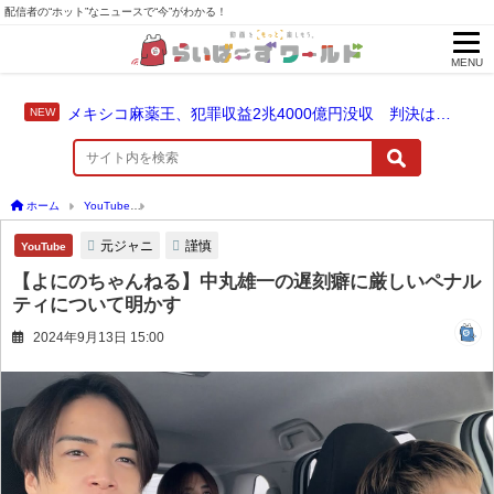
配信者の“ホット”なニュースで“今”がわかる！
MENU
メキシコ麻薬王、犯罪収益2兆4000億円没収 判決は仮釈放なしの終身刑に！
ホーム
YouTube
【よにのちゃんねる】中丸雄一の遅刻癖に厳しいペナルティについ
元ジャニ
謹慎
YouTube
【よにのちゃんねる】中丸雄一の遅刻癖に厳しいペナル
ティについて明かす
2024年9月13日 15:00